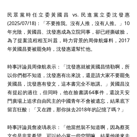
民眾黨時任立委黃國昌 vs. 民進黨立委沈發惠
(2025/07/18)：「不要推我。沒有人推，沒有人推。」10
年光陰，黃國昌、沈發惠成為立院同事，卻已經撕破臉，
為了提案流程相互叫囂，時力背景的周偉航爆料，2017
年黃國昌要被罷免時，沈發惠還幫忙他。
時事評論員周偉航表示：「沈發惠就被黃國昌情勒啊，所
以你們都不知道，沈發惠有出來說，還是請大家不要罷免
黃國昌，沈發惠有發文，這本書完全不敢講。」黃國昌沒
有提起的過往，但同時，他在臉書講64事件，還說天安
門廣場上追求自由民主的中國青年不會被遺忘，結果底下
留言狂酸：「又在蹭，那你抹去2018年的記憶了嗎？」
時事評論員詹凌瑀表示：「他當然裝不知道啊，因為蔡英
文也是非常希望，可以給小黨一些空間嘛，結果他後來去