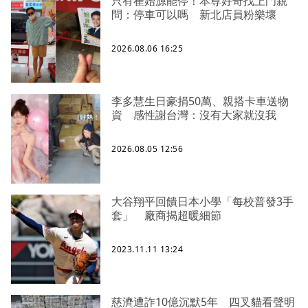
只有崔始源能停！本尊好奇找上門親
問：停車可以嗎 新北店員粉樂壞
2026.08.06 16:25
李多慧生日豪捐50萬、親搭卡車送物
資 感性謝台灣：沒有大家就沒我
2026.08.05 12:56
大谷翔平回饋日本小學「每校普發3手
套」 廠商揭超暖細節
2023.11.11 13:24
慈濟遭詐10億沉默5年 四叉貓看聲明