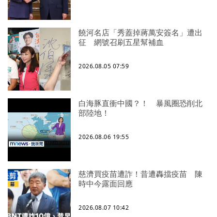
饒河名店「秀蓋掉蔣萬安簽名」遭出
征 網號召刷五星幫補血
2026.08.05 07:59
白海豚直衝中國？！ 暴風圈恐削北
部陸地！
2026.08.06 19:55
慈濟買疫苗遭詐！昔遭轟擋疫苗 陳
時中今露面回應
2026.08.07 10:42