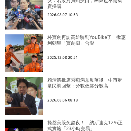
安：若政府買夠疫苗，民團也不需集
資採購
2026.08.07 10:53
朴寶劍再訪高雄騎到YouBike了 揪惠
利朝聖「寶劍樹」合影
2025.12.08 20:51
賴清德批盧秀燕滿意度落後 中市府
拿民調回擊：分數低笑分數高
2026.08.06 08:18
操盤美股免熬夜！ 納斯達克12/6正
式實施「23小時交易」