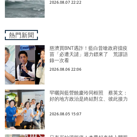
2026.08.07 22:22
熱門新聞
慈濟買BNT遇詐！藍白昔嗆政府擋疫
苗「必遭天譴」迴力鏢來了 荒謬語
錄一次看
2026.08.06 22:06
罕曬與藍營饒慶玲同框照 蔡英文：
好的地方政治是終結對立、彼此接力
2026.08.05 15:07