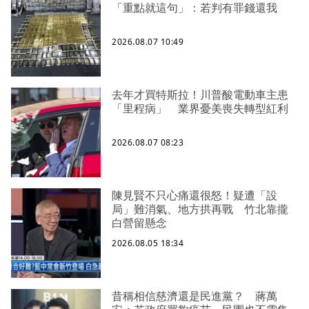
「重點就這句」：若判有罪錢還我
2026.08.07 10:49
去年才買特斯拉！川普酸電動車主患
「里程病」 業界憂美喪失轉型紅利
2026.08.07 08:23
陳見賢不只心痛還很怒！疑遭「設
局」難消氣、地方拱再戰 竹北靠攏
白營留懸念
2026.08.05 18:34
昔稱相信慈濟還是民進黨？ 蔣萬