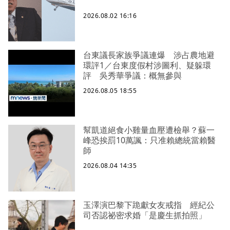
2026.08.02 16:16
台東議長家族爭議連爆 涉占農地避
環評1／台東度假村涉圖利、疑躲環
評 吳秀華爭議：概無參與
2026.08.05 18:55
幫凱道絕食小雞量血壓遭檢舉？蘇一
峰恐挨罰10萬諷：只准賴總統當賴醫
師
2026.08.04 14:35
玉澤演巴黎下跪獻女友戒指 經紀公
司否認祕密求婚「是慶生抓拍照」