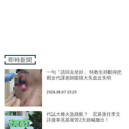
即時新聞
一句「請回去坐好」 特教生持斷掃把
戳女代課老師眼睛大失血近失明
2026.08.07 23:20
代誌大條火急跳船？ 宏碁派任李文
詳接掌兆基屋管2天就喊撤出！