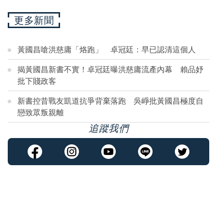
更多新聞
黃國昌嗆洪慈庸「烙跑」 卓冠廷：早已認清這個人
揭黃國昌新書不實！卓冠廷曝洪慈庸流產內幕 賴品妤
批下賤政客
新書控昔戰友凱道抗爭背棄落跑 吳崢批黃國昌極度自
戀致眾叛親離
追蹤我們