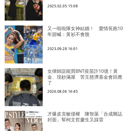
2025.02.05 15:08
又一啦啦隊女神結婚！ 愛情長跑10
年甜喊：黃衫不會脫
2023.09.28 16:01
女律師誆能買BNT疫苗詐10億！黃
金、現鈔滿屋 苦主慈濟基金會回應
了
2026.08.06 16:45
才爆皮克敏侵權 陳智菡「合成雜誌
封面」幫柯文哲慶生又踩雷