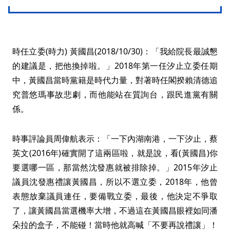
時任立委(時力) 黃國昌(2018/10/30)：「我給院長最誠懇
的建議是，把他換掉啦。」2018年第一任汐止立委任期
中，黃國昌當時黨籍是時代力量，對著時任閣揆賴清德追
究普悠瑪事故悲劇，而他能站在質詢台，跟民進黨有關
係。
時事評論員周偉航表示：「一下內湖南港，一下汐止，蔡
英文(2016年)確實開了這兩區啦，就是說，看(黃國昌)你
要選哪一區，那當然沈發惠就被排除掉。」2015年汐止
議員沈發惠禮讓黃國昌，所以不選立委，2018年，他曾
表態放棄議員連任，要備戰立委，最後，他決定不爭取
了，讓黃國昌當選機率大增，不過這在黃國昌眼裡如同潘
朵拉的盒子，不能碰！當時他就高喊「不要再說禮讓」！