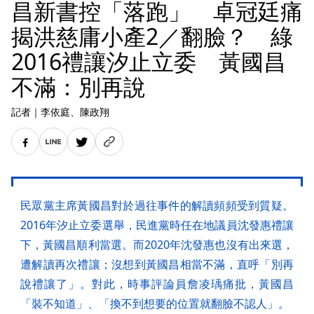
昌新書控「落跑」 卓冠廷痛
揭洪慈庸小產2／翻臉？ 綠
2016禮讓汐止立委 黃國昌
不滿：別再說
記者
｜
李依庭
、陳政翔
民眾黨主席黃國昌對於過往事件的解讀頻頻受到質疑。
2016年汐止立委選舉，民進黨時任在地議員沈發惠禮讓
下，黃國昌順利當選。而2020年沈發惠也沒有出來選，
遭解讀再次禮讓；沒想到黃國昌相當不滿，直呼「別再
說禮讓了」。對此，時事評論員詹凌瑀痛批，黃國昌
「裝不知道」、「換不到想要的位置就翻臉不認人」。