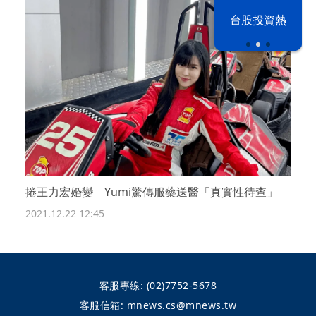
漢光42演習
台股投資熱
捲王力宏婚變 Yumi驚傳服藥送醫「真實性待查」
2021.12.22 12:45
客服專線:
(02)7752-5678
客服信箱:
mnews.cs@mnews.tw