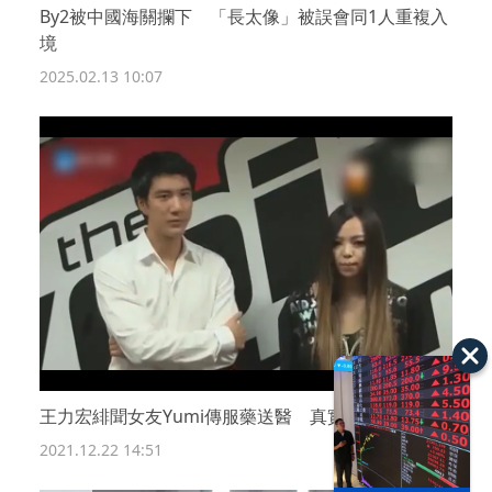
By2被中國海關攔下 「長太像」被誤會同1人重複入
境
2025.02.13 10:07
王力宏緋聞女友Yumi傳服藥送醫 真實待查證
2021.12.22 14:51