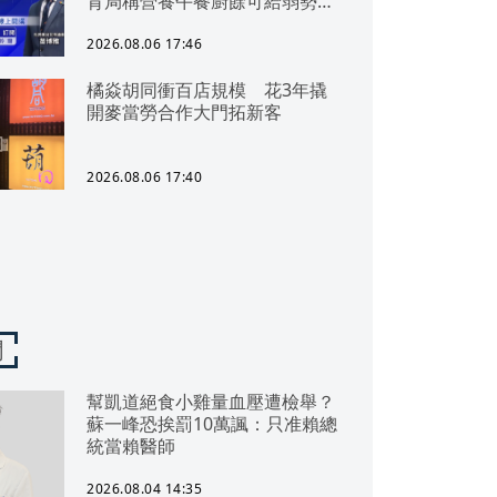
育局稱營養午餐廚餘可給弱勢惹
議 才爆皮克敏侵權 陳智菡幫
柯文哲慶生又踩雷！生日改戴電
2026.08.06 17:46
子手環 曝柯文哲想法：羞辱更
強！
橘焱胡同衝百店規模 花3年撬
開麥當勞合作大門拓新客
2026.08.06 17:40
聞
幫凱道絕食小雞量血壓遭檢舉？
蘇一峰恐挨罰10萬諷：只准賴總
統當賴醫師
2026.08.04 14:35