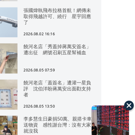
張國煒執飛布拉格首航！網傳未
取得飛越許可、繞行 星宇回應
了
2026.08.02 16:16
饒河名店「秀蓋掉蔣萬安簽名」
遭出征 網號召刷五星幫補血
2026.08.05 07:59
饒河老店「蓋簽名」遭灌一星負
評 沈伯洋盼蔣萬安出面勸支持
者
2026.08.05 13:50
李多慧生日豪捐50萬、親搭卡車
送物資 感性謝台灣：沒有大家
就沒我