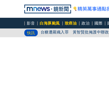
影音
白海豚颱風
致癌油
政治
國際
台糖遭羅織入罪 黃智賢批掩護中聯政
快訊
忠孝新生月台竟有「黃金地雷」！乘客
AV女優捐錢幫助熊本災民遭酸「髒錢」