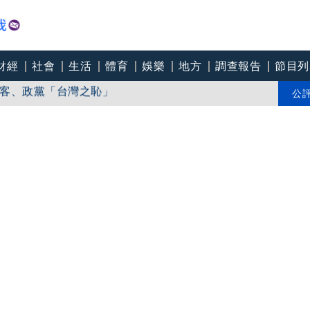
財經
社會
生活
體育
娛樂
地方
調查報告
節目列
客、政黨「台灣之恥」
誤踩好崩潰 北捷回應了
公
 知名YTR曝：愛看又要陰陽怪氣的人很多