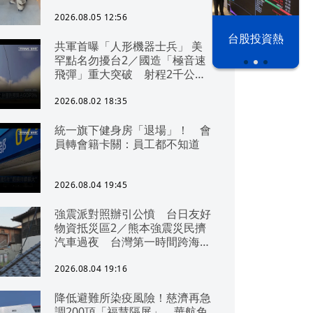
2026.08.05 12:56
以色列 穹頂
台股投資熱
共軍首曝「人形機器士兵」 美
之下
罕點名勿擾台2／國造「極音速
飛彈」重大突破 射程2千公里
可「直通北京」
2026.08.02 18:35
統一旗下健身房「退場」！ 會
員轉會籍卡關：員工都不知道
2026.08.04 19:45
強震派對照辦引公憤 台日友好
物資抵災區2／熊本強震災民擠
汽車過夜 台灣第一時間跨海急
援
2026.08.04 19:16
降低避難所染疫風險！慈濟再急
調200頂「福慧隔屏」 華航免