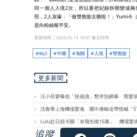
更多新聞
汪小菲妻曝他「快崩潰」懇求別網暴 舊愛張
沈春華上海機場驚魂 圍巾捲輸送帶慌喊「S
Lulu赴日頻卡關「未飛先噴15萬」 機場驚
追蹤
我們