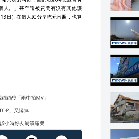
穎穎酸「雨中拍MV」
TOP」又慘摔
魂9小時好友崩潰痛哭