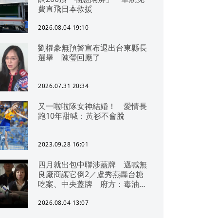
費直飛日本救援
2026.08.04 19:10
劉櫂豪無預警宣布退出台東縣長
選舉 陳瑩回應了
2026.07.31 20:34
又一啦啦隊女神結婚！ 愛情長
跑10年甜喊：黃衫不會脫
2023.09.28 16:01
四月就出包中聯涉蓋牌 邁喊無
良廠商讓它倒2／盧秀燕轟台糖
吃案、中央蓋牌 府方：毒油一
直在台中
2026.08.04 13:07