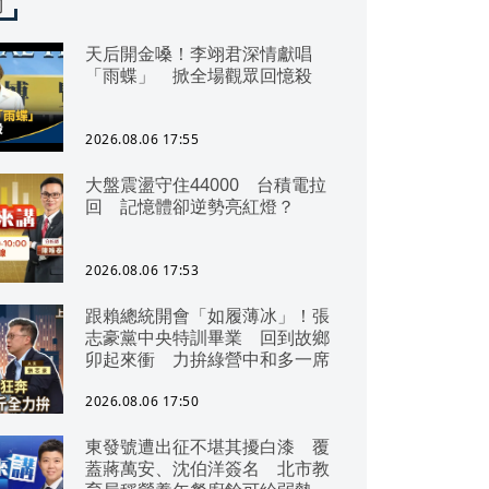
聞
天后開金嗓！李翊君深情獻唱
「雨蝶」 掀全場觀眾回憶殺
2026.08.06 17:55
大盤震盪守住44000 台積電拉
回 記憶體卻逆勢亮紅燈？
2026.08.06 17:53
跟賴總統開會「如履薄冰」！張
志豪黨中央特訓畢業 回到故鄉
卯起來衝 力拚綠營中和多一席
2026.08.06 17:50
東發號遭出征不堪其擾白漆 覆
蓋蔣萬安、沈伯洋簽名 北市教