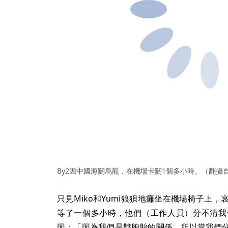
By2因中國海關烏龍，在機場卡關1個多小時。（翻攝自
只見Miko和Yumi狼狽地癱坐在機場椅子上
等了一個多小時，他們（工作人員）分不清我
因：「因為我們是雙胞胎的關係，所以當我們
同一個人入境2次，所以要把紀錄拆開變成兩
照，2人哀嚎：「做雙胞胎太難啦！」Yumi今
是向粉絲報平安。
更新時間
2025.02.13 10:07 臺北時間
By2
中國
海關
入境
雙胞胎