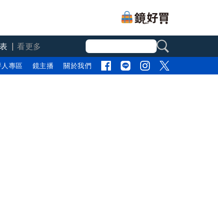
表
看更多
評人專區
鏡主播
關於我們