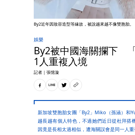
By2近年因妝容造型等緣故，被說越來越不像雙胞胎。（翻
娛樂
By2被中國海關攔下 
1人重複入境
記者
｜
張憶漩
新加坡雙胞胎女團「By2」Miko（孫涵）和
越長越有個人特色，不過她們近日從杜拜搭
因竟是長相太過相似，遭海關誤會是同一人重