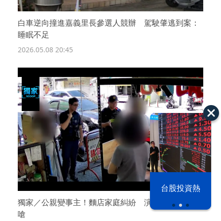
白車逆向撞進嘉義里長參選人競辦 駕駛肇逃到案：
睡眠不足
2026.05.08 20:45
漢光42演習
台股投資熱
獨家／公親變事主！麵店家庭糾紛 演變成與里長互
嗆