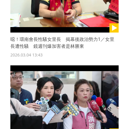
噁！環南會長性騷女里長 揭幕後政治勢力1／女里
長遭性騷 鏡週刊爆加害者是林勝東
2026.03.04 13:43