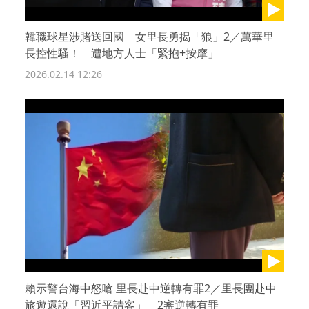
韓職球星涉賭送回國 女里長勇揭「狼」2／萬華里
長控性騷！ 遭地方人士「緊抱+按摩」
2026.02.14 12:26
賴示警台海中怒嗆 里長赴中逆轉有罪2／里長團赴中
旅遊還說「習近平請客」 2審逆轉有罪