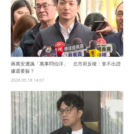
蔣萬安遭諷「萬事問伯洋」 北市府反嗆：拿不出證
據還要躲？
2026.05.18 14:07