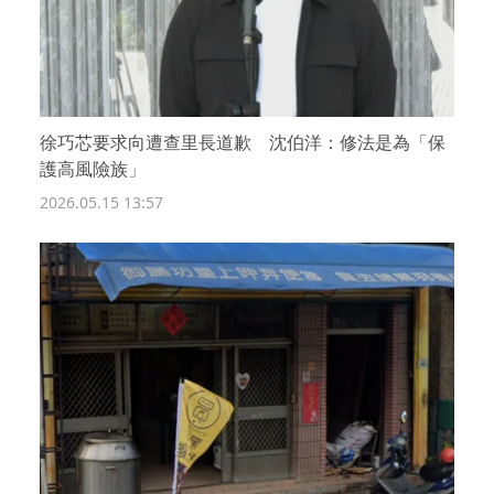
徐巧芯要求向遭查里長道歉 沈伯洋：修法是為「保
護高風險族」
2026.05.15 13:57