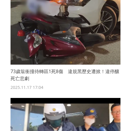
73歲翁衝撞待轉區1死8傷 違規黑歷史遭掀！違停釀
死亡悲劇
2025.11.17 17:04