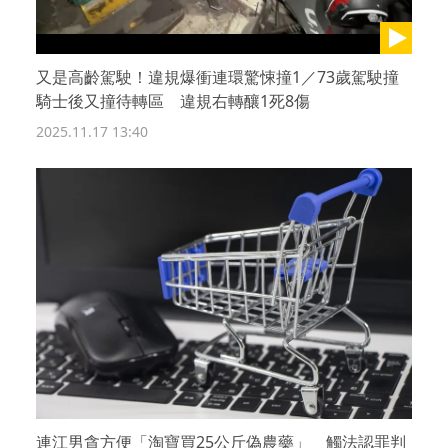
又是高齡駕駛！違規爆衝連環驚悚撞1／73歲駕駛撞
騎士後又撞待轉區 違規右轉釀1死8傷
2025.11.17 13:40
連江男貪方便「淘寶買25公斤偽農藥」 觸法認罪判