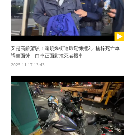
又是高齡駕駛！違規爆衝連環驚悚撞2／楠梓死亡車
禍畫面悚 白車正面對撞死者機車
2025.11.17 13:43