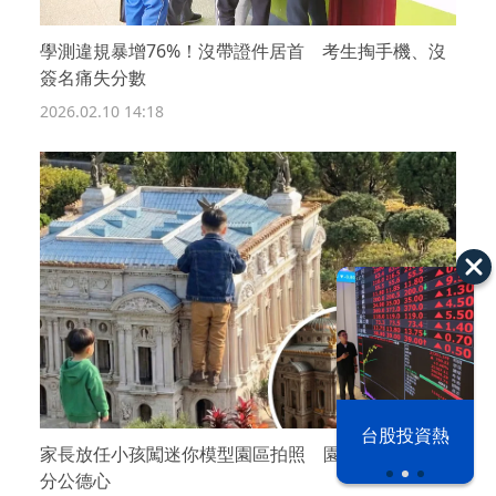
學測違規暴增76%！沒帶證件居首 考生掏手機、沒
簽名痛失分數
2026.02.10 14:18
漢光42演習
台股投資熱
家長放任小孩闖迷你模型園區拍照 園方呼籲：多一
分公德心