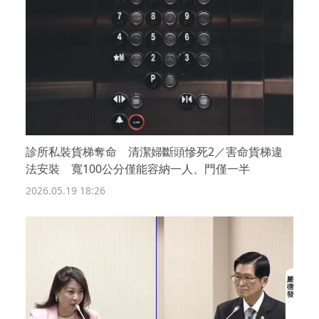
診所私裝貨梯奪命 清潔婦斷頭慘死2／害命貨梯違
法安裝 寬100公分僅能容納一人、門僅一半
2026.05.19 18:26