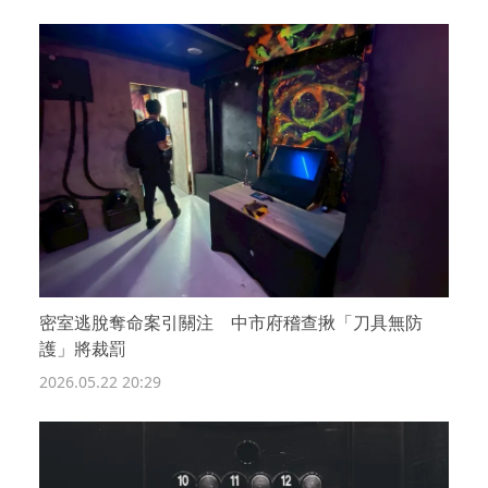
密室逃脫奪命案引關注 中市府稽查揪「刀具無防
護」將裁罰
2026.05.22 20:29