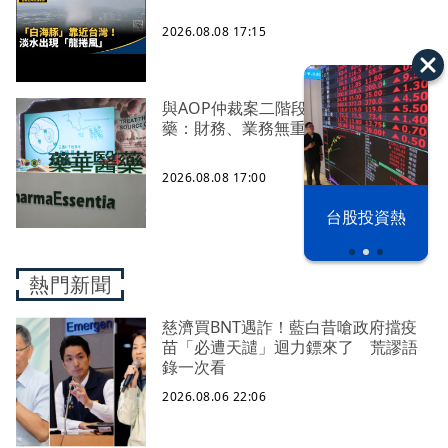
2026.08.08 17:15
與AOP仲裁案二階段判斷出爐 藥華
藥：財務、業務無重大影響
2026.08.08 17:00
漢光42演習
台股投資熱
熱門新聞
慈濟買BNT遇詐！藍白昔嗆政府擋疫
苗「必遭天譴」迴力鏢來了 荒謬語
錄一次看
2026.08.06 22:06