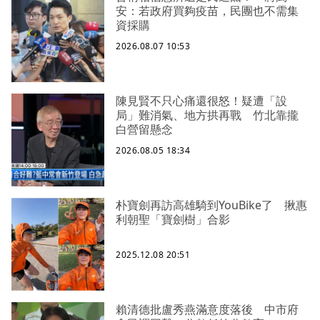
安：若政府買夠疫苗，民團也不需集
資採購
2026.08.07 10:53
陳見賢不只心痛還很怒！疑遭「設
局」難消氣、地方拱再戰 竹北靠攏
白營留懸念
2026.08.05 18:34
朴寶劍再訪高雄騎到YouBike了 揪惠
利朝聖「寶劍樹」合影
2025.12.08 20:51
賴清德批盧秀燕滿意度落後 中市府