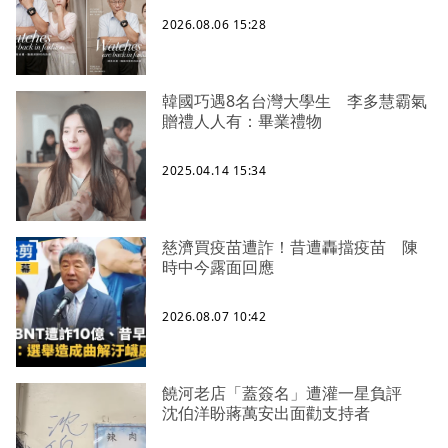
2026.08.06 15:28
韓國巧遇8名台灣大學生 李多慧霸氣
贈禮人人有：畢業禮物
2025.04.14 15:34
慈濟買疫苗遭詐！昔遭轟擋疫苗 陳
時中今露面回應
2026.08.07 10:42
饒河老店「蓋簽名」遭灌一星負評
沈伯洋盼蔣萬安出面勸支持者