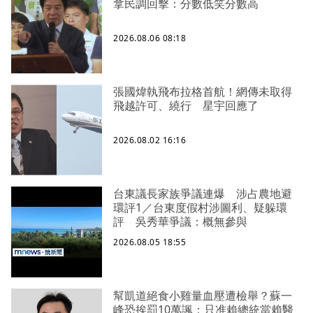
拿民調回擊：分數低笑分數高
2026.08.06 08:18
張國煒執飛布拉格首航！網傳未取得
飛越許可、繞行 星宇回應了
2026.08.02 16:16
台東議長家族爭議連爆 涉占農地避
環評1／台東度假村涉圖利、疑躲環
評 吳秀華爭議：概無參與
2026.08.05 18:55
幫凱道絕食小雞量血壓遭檢舉？蘇一
峰恐挨罰10萬諷：只准賴總統當賴醫