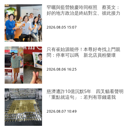
罕曬與藍營饒慶玲同框照 蔡英文：
好的地方政治是終結對立、彼此接力
2026.08.05 15:07
只有崔始源能停！本尊好奇找上門親
問：停車可以嗎 新北店員粉樂壞
2026.08.06 16:25
慈濟遭詐10億沉默5年 四叉貓看聲明
「重點就這句」：若判有罪錢還我
2026.08.07 10:49