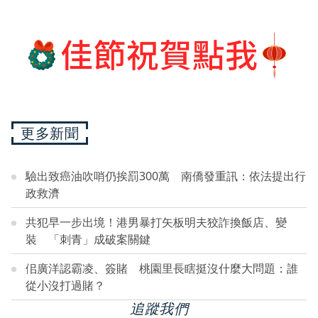
更多新聞
驗出致癌油吹哨仍挨罰300萬 南僑發重訊：依法提出行
政救濟
共犯早一步出境！港男暴打矢板明夫狡詐換飯店、變
裝 「刺青」成破案關鍵
佀廣洋認霸凌、簽賭 桃園里長瞎挺沒什麼大問題：誰
從小沒打過賭？
追蹤我們