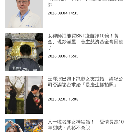
師
2026.08.04 14:35
女律師誆能買BNT疫苗詐10億！黃
金、現鈔滿屋 苦主慈濟基金會回應
了
2026.08.06 16:45
玉澤演巴黎下跪獻女友戒指 經紀公
司否認祕密求婚「是慶生抓拍照」
2025.02.05 15:08
又一啦啦隊女神結婚！ 愛情長跑10
年甜喊：黃衫不會脫