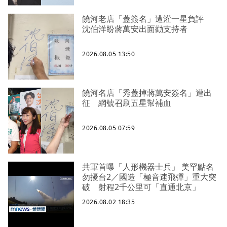
饒河老店「蓋簽名」遭灌一星負評
沈伯洋盼蔣萬安出面勸支持者
2026.08.05 13:50
饒河名店「秀蓋掉蔣萬安簽名」遭出
征 網號召刷五星幫補血
2026.08.05 07:59
共軍首曝「人形機器士兵」 美罕點名
勿擾台2／國造「極音速飛彈」重大突
破 射程2千公里可「直通北京」
2026.08.02 18:35