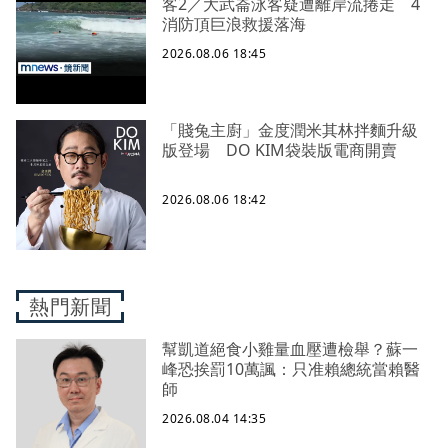
客2／大武崙泳客疑遭離岸流捲走 4
消防頂巨浪救援落海
2026.08.06 18:45
「賤兔主廚」金度潤米其林拌麵升級
版登場 DO KIM袋裝版電商開賣
2026.08.06 18:42
熱門新聞
幫凱道絕食小雞量血壓遭檢舉？蘇一
峰恐挨罰10萬諷：只准賴總統當賴醫
師
2026.08.04 14:35