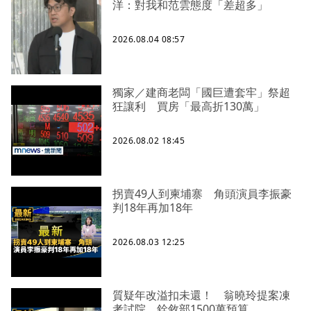
洋：對我和范雲態度「差超多」
2026.08.04 08:57
獨家／建商老闆「國巨遭套牢」祭超
狂讓利 買房「最高折130萬」
2026.08.02 18:45
拐賣49人到柬埔寨 角頭演員李振豪
判18年再加18年
2026.08.03 12:25
質疑年改溢扣未還！ 翁曉玲提案凍
考試院、銓敘部1500萬預算