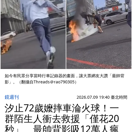
如今有民眾分享當時行車記錄器的畫面，讓大票網友大讚「最帥背
影」。（翻攝自Threads＠rao790305）
鏡週刊
2026.07.09 19:40 臺北時間
汐止72歲嬤摔車淪火球！一
群陌生人衝去救援「僅花20
秒」 最帥背影吸12萬人瘋