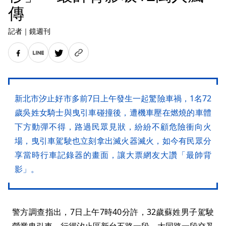
傳
記者
｜
鏡週刊
新北市汐止好市多前7日上午發生一起驚險車禍，1名72
歲吳姓女騎士與曳引車碰撞後，遭機車壓在燃燒的車體
下方動彈不得，路過民眾見狀，紛紛不顧危險衝向火
場，曳引車駕駛也立刻拿出滅火器滅火，如今有民眾分
享當時行車記錄器的畫面，讓大票網友大讚「最帥背
影」。
警方調查指出，7日上午7時40分許，32歲蘇姓男子駕駛