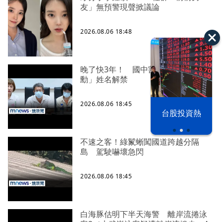
友」無預警現聲掀議論
2026.08.06 18:48
晚了快3年！ 國中割頸案死者「楊承
勳」姓名解禁
2026.08.06 18:45
以色列 穹頂
野球魂 鏡訪
台股投資熱
之下
台將
不速之客！綠鬣蜥闖國道跨越分隔
島 駕駛嚇壞急閃
2026.08.06 18:45
白海豚估明下半天海警 離岸流捲泳