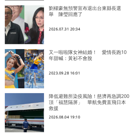
劉櫂豪無預警宣布退出台東縣長選
舉 陳瑩回應了
2026.07.31 20:34
又一啦啦隊女神結婚！ 愛情長跑10
年甜喊：黃衫不會脫
2023.09.28 16:01
降低避難所染疫風險！慈濟再急調200
頂「福慧隔屏」 華航免費直飛日本
救援
2026.08.04 19:10