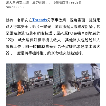
讓大票網友大讚「最帥背影」。（翻攝自Threads＠
rao790305）
就有一名網友在
Threads
分享事故第一視角畫面，提醒用
路人行車安全，影片一曝光，隨即掀起大票網友討論，甚
至累積超過12萬有網友按讚，原來原PO在機車倒地後約
12秒，就火速停好機車衝去救人，其他路人也紛紛加入
救援工作，同一時間32歲蘇姓男子駕駛也緊急拿出滅火
器，一度還將手機摔飛，約20秒後火就被滅掉。