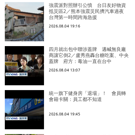
強震派對照辦引公憤 台日友好物資
抵災區2／熊本強震災民擠汽車過夜
台灣第一時間跨海急援
2026.08.04 19:16
四月就出包中聯涉蓋牌 邁喊無良廠
商讓它倒2／盧秀燕轟台糖吃案、中央
蓋牌 府方：毒油一直在台中
2026.08.04 13:07
統一旗下健身房「退場」！ 會員轉
會籍卡關：員工都不知道
2026.08.04 19:45