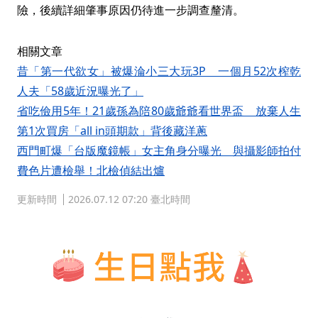
險，後續詳細肇事原因仍待進一步調查釐清。
相關文章
昔「第一代欲女」被爆淪小三大玩3P 一個月52次榨乾
人夫「58歲近況曝光了」
省吃儉用5年！21歲孫為陪80歲爺爺看世界盃 放棄人生
第1次買房「all in頭期款」背後藏洋蔥
西門町爆「台版魔鏡帳」女主角身分曝光 與攝影師拍付
費色片遭檢舉！北檢偵結出爐
更新時間
2026.07.12 07:20 臺北時間