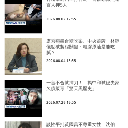
百人押5人
2026.08.02 12:55
盧秀燕轟台糖吃案、中央蓋牌 林靜
儀點破製程關鍵：粗膠原油是能吃
膩？
2026.08.04 15:55
一言不合就揮刀！ 揭中和弒媳夫家
欠債販毒「驚天黑歷史」
2026.07.29 19:55
談性平批黃國昌不尊重女性 沈伯