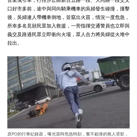
營業曳引車，行徑汐止區新台五路一段、大同路一段交叉
口好市多前，途中與同向騎乘機車的吳婦發生碰撞，撞擊
後，吳婦連人帶機車倒地，並竄出火苗，情況一度危急，
所幸多名見狀民眾加入救援，一旁指揮交通警員也立即與
義交及路過民眾立即衝向火場，眾人合力將吳婦從火堆中
拉出。
原PO的行車紀錄器，曝光當時危急時刻，奮不顧身的救人背影，