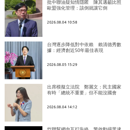
批中聯油疑知情隱匿 陳其邁籲比照
歐盟強化管理：該倒就讓它倒
2026.08.04 10:58
台灣逐步降低對中依賴 賴清德秀數
據：經濟創近50年最佳表現
2026.08.05 15:29
出席模擬立法院 鄭麗文：民主國家
有時「總統不重要」但不能沒國會
2026.08.04 14:12
竹聯幫網內互打告終 警啟動掃黑逮