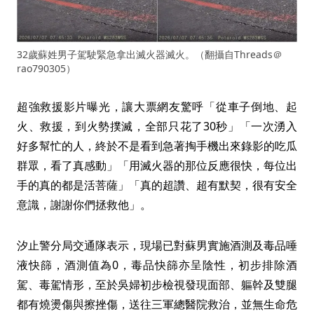
32歲蘇姓男子駕駛緊急拿出滅火器滅火。（翻攝自Threads＠
rao790305）
超強救援影片曝光，讓大票網友驚呼「從車子倒地、起
火、救援，到火勢撲滅，全部只花了30秒」「一次湧入
好多幫忙的人，終於不是看到急著掏手機出來錄影的吃瓜
群眾，看了真感動」「用滅火器的那位反應很快，每位出
手的真的都是活菩薩」「真的超讚、超有默契，很有安全
意識，謝謝你們拯救他」。
汐止警分局交通隊表示，現場已對蘇男實施酒測及毒品唾
液快篩，酒測值為0，毒品快篩亦呈陰性，初步排除酒
駕、毒駕情形，至於吳婦初步檢視發現面部、軀幹及雙腿
都有燒燙傷與擦挫傷，送往三軍總醫院救治，並無生命危