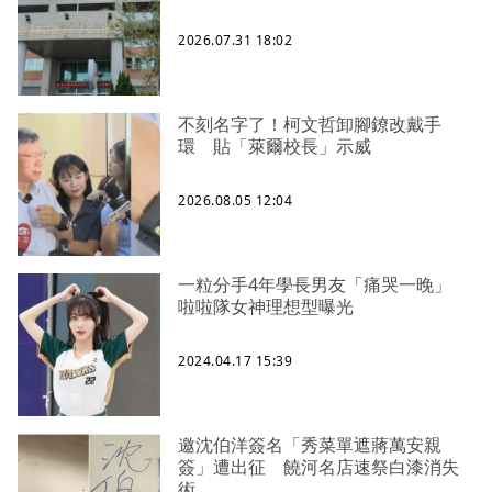
2026.07.31 18:02
不刻名字了！柯文哲卸腳鐐改戴手
環 貼「萊爾校長」示威
2026.08.05 12:04
一粒分手4年學長男友「痛哭一晚」
啦啦隊女神理想型曝光
2024.04.17 15:39
邀沈伯洋簽名「秀菜單遮蔣萬安親
簽」遭出征 饒河名店速祭白漆消失
術