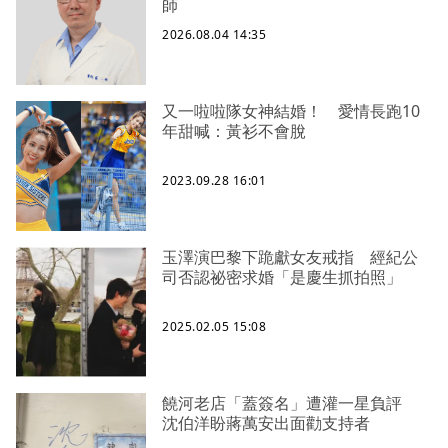
師
2026.08.04 14:35
又一啦啦隊女神結婚！ 愛情長跑10
年甜喊：黃衫不會脫
2023.09.28 16:01
玉澤演巴黎下跪獻女友戒指 經紀公
司否認祕密求婚「是慶生抓拍照」
2025.02.05 15:08
饒河老店「蓋簽名」遭灌一星負評
沈伯洋盼蔣萬安出面勸支持者