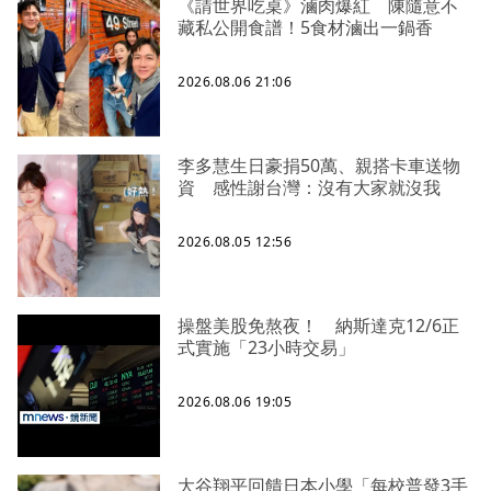
《請世界吃桌》滷肉爆紅 陳隨意不
藏私公開食譜！5食材滷出一鍋香
2026.08.06 21:06
李多慧生日豪捐50萬、親搭卡車送物
資 感性謝台灣：沒有大家就沒我
2026.08.05 12:56
操盤美股免熬夜！ 納斯達克12/6正
式實施「23小時交易」
2026.08.06 19:05
大谷翔平回饋日本小學「每校普發3手