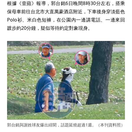
根據《壹蘋》報導，郭台銘6日晚間8時30分左右，搭乘
保母車前往台北市大直萬豪酒店附近，下車後身穿淡藍色
Polo衫、米白色短褲，在公園內一邊講電話、一邊來回
踱步約20分鐘，疑似等待約定對象現身。
郭台銘與謝姓球友爆出緋聞，話題延燒超過1週。（本刊資料照）