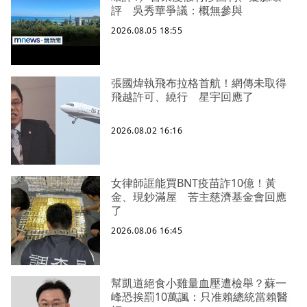
評 吳秀華爭議：概無參與
2026.08.05 18:55
張國煒執飛布拉格首航！網傳未取得
飛越許可、繞行 星宇回應了
2026.08.02 16:16
女律師誆能買BNT疫苗詐10億！黃
金、現鈔滿屋 苦主慈濟基金會回應
了
2026.08.06 16:45
幫凱道絕食小雞量血壓遭檢舉？蘇一
峰恐挨罰10萬諷：只准賴總統當賴醫