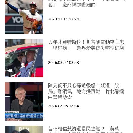
套」 廠商揭超暖細節
2023.11.11 13:24
去年才買特斯拉！川普酸電動車主患
「里程病」 業界憂美喪失轉型紅利
2026.08.07 08:23
陳見賢不只心痛還很怒！疑遭「設
局」難消氣、地方拱再戰 竹北靠攏
白營留懸念
2026.08.05 18:34
昔稱相信慈濟還是民進黨？ 蔣萬