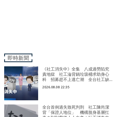
即時新聞
《社工消失中》全集 八成過勞陷究
責地獄 社工淪背鍋垃圾桶求助身心
科 招募趕不上逃亡潮 全台社工缺
口警報 揭薪資回捐黑幕 血汗錢遭
2026.08.08 22:35
剝削
全台首例過失致死判刑 社工陳尚潔
背「保證人地位」 機構脫身基層扛