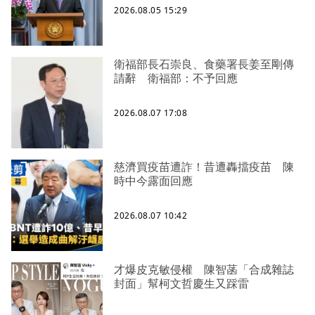
2026.08.05 15:29
衛福部長石崇良、食藥署長姜至剛傳
請辭 衛福部：不予回應
2026.08.07 17:08
慈濟買疫苗遭詐！昔遭轟擋疫苗 陳
時中今露面回應
2026.08.07 10:42
才爆皮克敏侵權 陳智菡「合成雜誌
封面」幫柯文哲慶生又踩雷