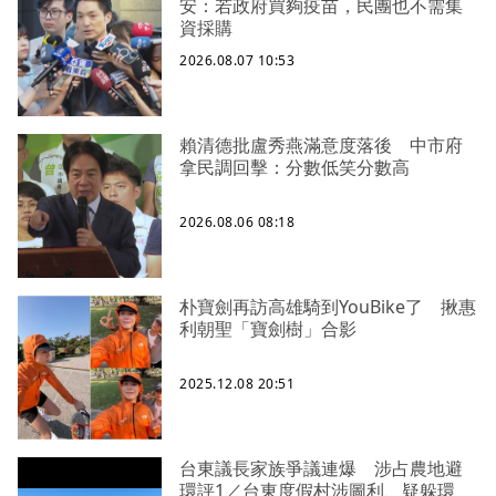
安：若政府買夠疫苗，民團也不需集
資採購
2026.08.07 10:53
賴清德批盧秀燕滿意度落後 中市府
拿民調回擊：分數低笑分數高
2026.08.06 08:18
朴寶劍再訪高雄騎到YouBike了 揪惠
利朝聖「寶劍樹」合影
2025.12.08 20:51
台東議長家族爭議連爆 涉占農地避
環評1／台東度假村涉圖利、疑躲環