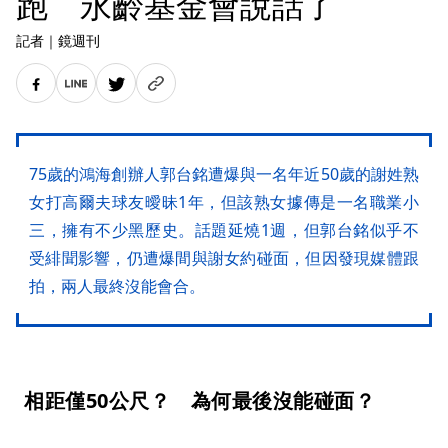
跑 永齡基金會說話了
記者
｜
鏡週刊
75歲的鴻海創辦人郭台銘遭爆與一名年近50歲的謝姓熟
女打高爾夫球友曖昧1年，但該熟女據傳是一名職業小
三，擁有不少黑歷史。話題延燒1週，但郭台銘似乎不
受緋聞影響，仍遭爆間與謝女約碰面，但因發現媒體跟
拍，兩人最終沒能會合。
相距僅50公尺？ 為何最後沒能碰面？