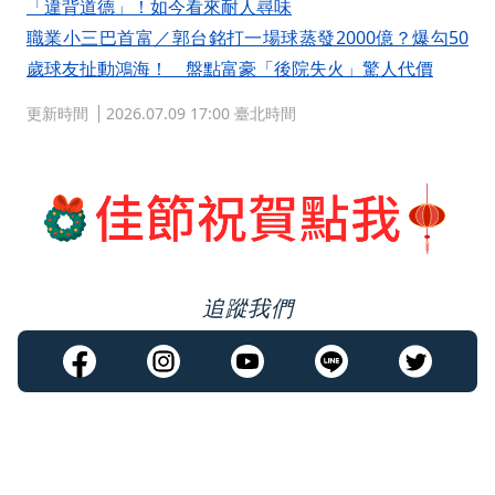
「違背道德」！如今看來耐人尋味
職業小三巴首富／郭台銘打一場球蒸發2000億？爆勾50
歲球友扯動鴻海！ 盤點富豪「後院失火」驚人代價
更新時間
2026.07.09 17:00 臺北時間
追蹤我們