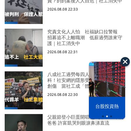
責？剴剴案後人人自危｜社工消失中
2026.08.08 22:33
究責文化人人怕 社福缺口拉警報
招募追不上離職潮 低薪過勞誰來守
護｜社工消失中
2026.08.08 22:31
八成社工過勞每四人有一人求助身心
科！社安網的隱形受災戶 集體心理
創傷 當社工成「體制代罪羊」 防
禦性社工不敢多做無奈趨勢？耗竭殆
2026.08.08 22:30
盡下的社安網危機｜社工消失中
漢光42演習
台股投資熱
父親節登小巨蛋開唱 想到離世三年的
爸爸 許富凱哭到眼淚鼻涕直流