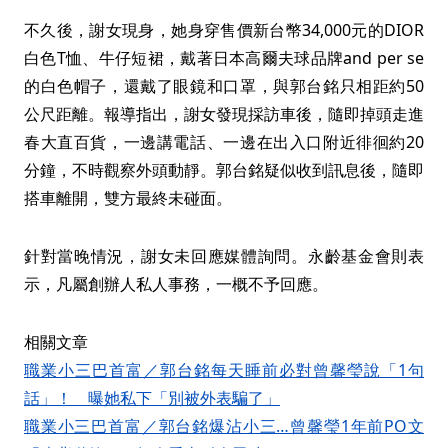
不久後，謝女現身，她身穿售價新台幣34,000元的DIOR
白色T恤、牛仔短裙，戴著日本高爾夫球品牌and per se
的白色帽子，還戴了眼鏡和口罩，與郭台銘只相距約50
公尺距離。報導指出，謝女發現採訪車後，隨即掉頭走進
春大直百貨，一邊講電話、一邊在出入口附近徘徊約20
分鐘，不時觀察外頭動靜。郭台銘疑似收到訊息後，隨即
搭車離開，雙方最終未碰面。
針對當晚情況，謝女未回應媒體詢問。永齡基金會則表
示，凡屬創辦人私人事務，一概不予回應。
相關文章
職業小三巴首富／郭台銘每天睡前必對曾馨瑩說「1句
話」！ 曝她私下「別被外表騙了」
職業小三巴首富／郭台銘爆沾小三…曾馨瑩1年前PO文