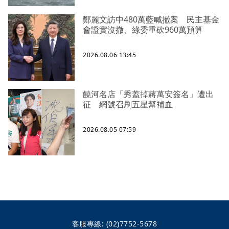
鄭麗文訪中480萬藍喊撤案 民主基金
會證實沒撤、綠委重砍960萬預算
2026.08.06 13:45
饒河名店「秀蓋掉蔣萬安簽名」遭出
征 網號召刷五星幫補血
2026.08.05 07:59
客服專線:
(02)7752-5678