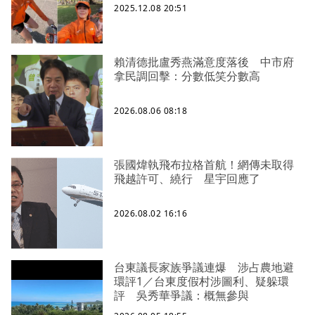
2025.12.08 20:51
賴清德批盧秀燕滿意度落後 中市府
拿民調回擊：分數低笑分數高
2026.08.06 08:18
張國煒執飛布拉格首航！網傳未取得
飛越許可、繞行 星宇回應了
2026.08.02 16:16
台東議長家族爭議連爆 涉占農地避
環評1／台東度假村涉圖利、疑躲環
評 吳秀華爭議：概無參與