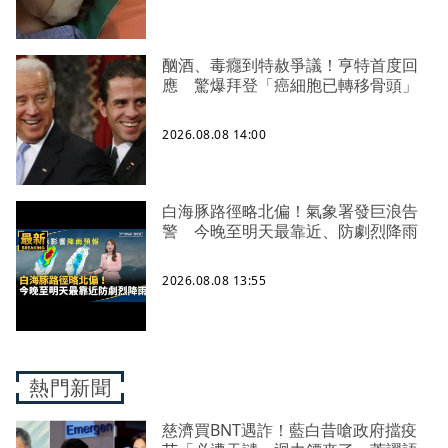
酗酒、毒癮到特赦爭議！亨特首度回
應 驚爆拜登「癌細胞已轉移骨頭」
2026.08.08 14:00
白海豚路徑略北偏！氣象署發巨浪告
警 今晚至明天最靠近、防劇烈降雨
2026.08.08 13:55
熱門新聞
慈濟買BNT遇詐！藍白昔嗆政府擋疫