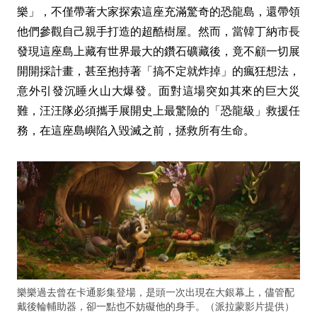
樂」，不僅帶著大家探索這座充滿驚奇的恐龍島，還帶領
他們參觀自己親手打造的超酷樹屋。然而，當韓丁納市長
發現這座島上藏有世界最大的鑽石礦藏後，竟不顧一切展
開開採計畫，甚至抱持著「搞不定就炸掉」的瘋狂想法，
意外引發沉睡火山大爆發。面對這場突如其來的巨大災
難，汪汪隊必須攜手展開史上最驚險的「恐龍級」救援任
務，在這座島嶼陷入毀滅之前，拯救所有生命。
樂樂過去曾在卡通影集登場，是頭一次出現在大銀幕上，儘管配
戴後輪輔助器，卻一點也不妨礙他的身手。（派拉蒙影片提供）