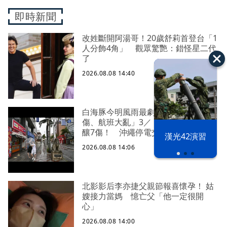
即時新聞
改姓斷開阿湯哥！20歲舒莉首登台「1
人分飾4角」 觀眾驚艷：錯怪星二代
了
2026.08.08 14:40
白海豚今明風雨最劇 橫掃沖繩「釀7
傷、航班大亂」3／「白海豚」襲日本
釀7傷！ 沖繩停電交通亂 鹿兒島建
漢光42演習
築毀
2026.08.08 14:06
北影影后李亦捷父親節報喜懷孕！ 姑
嫂接力當媽 憶亡父「他一定很開
心」
2026.08.08 14:00