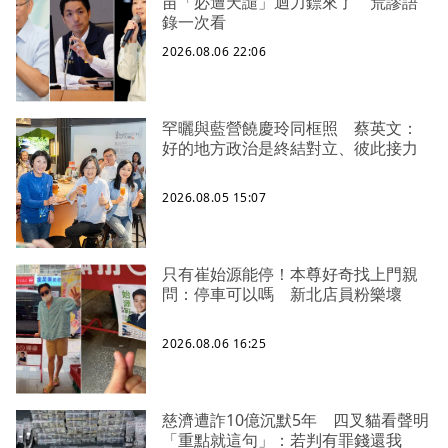
苗「必遭天譴」迴力鏢來了 荒謬語
錄一次看
2026.08.06 22:06
罕曬與藍營饒慶玲同框照 蔡英文：
好的地方政治是終結對立、彼此接力
2026.08.05 15:07
只有崔始源能停！本尊好奇找上門親
問：停車可以嗎 新北店員粉樂壞
2026.08.06 16:25
慈濟遭詐10億沉默5年 四叉貓看聲明
「重點就這句」：若判有罪錢還我