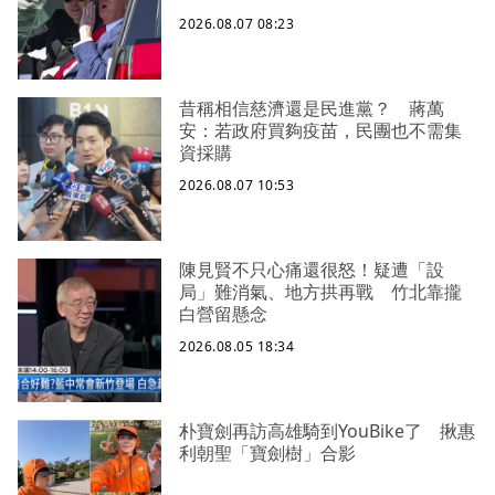
2026.08.07 08:23
昔稱相信慈濟還是民進黨？ 蔣萬
安：若政府買夠疫苗，民團也不需集
資採購
2026.08.07 10:53
陳見賢不只心痛還很怒！疑遭「設
局」難消氣、地方拱再戰 竹北靠攏
白營留懸念
2026.08.05 18:34
朴寶劍再訪高雄騎到YouBike了 揪惠
利朝聖「寶劍樹」合影