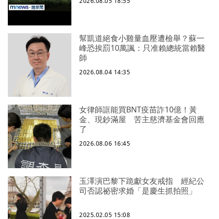
2026.08.05 18:55
幫凱道絕食小雞量血壓遭檢舉？蘇一
峰恐挨罰10萬諷：只准賴總統當賴醫
師
2026.08.04 14:35
女律師誆能買BNT疫苗詐10億！黃
金、現鈔滿屋 苦主慈濟基金會回應
了
2026.08.06 16:45
玉澤演巴黎下跪獻女友戒指 經紀公
司否認祕密求婚「是慶生抓拍照」
2025.02.05 15:08