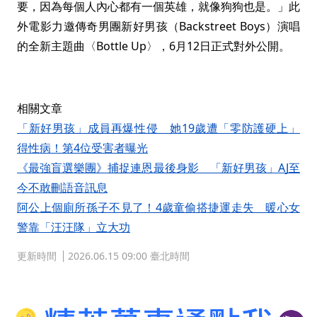
要，因為每個人內心都有一個英雄，就像狗狗也是。」此
外電影力邀傳奇男團新好男孩（Backstreet Boys）演唱
的全新主題曲〈Bottle Up〉，6月12日正式對外公開。
相關文章
「新好男孩」成員再爆性侵 她19歲遭「零防護硬上」
得性病！第4位受害者曝光
《最強盲選樂團》捕捉連恩最後身影 「新好男孩」AJ至
今不敢刪語音訊息
阿公上個廁所孫子不見了！4歲童偷搭捷運走失 暖心女
警靠「汪汪隊」立大功
更新時間
2026.06.15 09:00 臺北時間