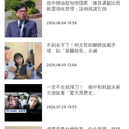
批中聯油疑知情隱匿 陳其邁籲比照
歐盟強化管理：該倒就讓它倒
2026.08.04 10:58
不刻名字了！柯文哲卸腳鐐改戴手
環 貼「萊爾校長」示威
2026.08.05 12:04
一言不合就揮刀！ 揭中和弒媳夫家
欠債販毒「驚天黑歷史」
2026.07.29 19:55