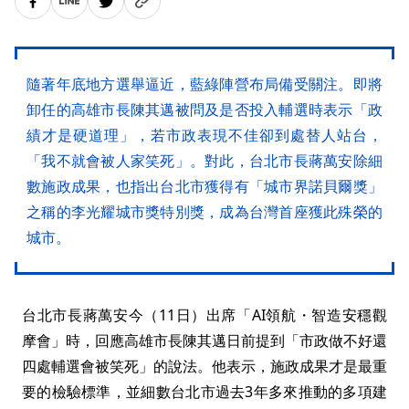
隨著年底地方選舉逼近，藍綠陣營布局備受關注。即將
卸任的高雄市長陳其邁被問及是否投入輔選時表示「政
績才是硬道理」，若市政表現不佳卻到處替人站台，
「我不就會被人家笑死」。對此，台北市長蔣萬安除細
數施政成果，也指出台北市獲得有「城市界諾貝爾獎」
之稱的李光耀城市獎特別獎，成為台灣首座獲此殊榮的
城市。
台北市長蔣萬安今（11日）出席「AI領航・智造安穩觀
摩會」時，回應高雄市長陳其邁日前提到「市政做不好還
四處輔選會被笑死」的說法。他表示，施政成果才是最重
要的檢驗標準，並細數台北市過去3年多來推動的多項建