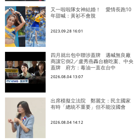
又一啦啦隊女神結婚！ 愛情長跑10
年甜喊：黃衫不會脫
2023.09.28 16:01
四月就出包中聯涉蓋牌 邁喊無良廠
商讓它倒2／盧秀燕轟台糖吃案、中央
蓋牌 府方：毒油一直在台中
2026.08.04 13:07
出席模擬立法院 鄭麗文：民主國家
有時「總統不重要」但不能沒國會
2026.08.04 14:12