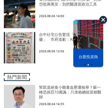
岱批蔣萬安：別把醫護當政治工具
2026.08.06 14:00
台中社宅公告驚現「中國五星國
徽」 市府道歉：AI製圖審查疏漏
2026.08.06 13:56
以色列 穹頂
台股投資熱
之下
熱門新聞
幫凱道絕食小雞量血壓遭檢舉？蘇一
峰恐挨罰10萬諷：只准賴總統當賴醫
師
2026.08.04 14:35