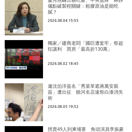
盧秀燕轟台糖吃案、中央蓋牌 林靜
儀點破製程關鍵：粗膠原油是能吃
膩？
2026.08.04 15:55
獨家／建商老闆「國巨遭套牢」祭超
狂讓利 買房「最高折130萬」
2026.08.02 18:45
邀沈伯洋簽名「秀菜單遮蔣萬安親
簽」遭出征 饒河名店速祭白漆消失
術
2026.08.05 19:52
拐賣49人到柬埔寨 角頭演員李振豪