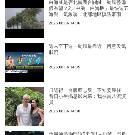
白海豚是否北轉襲台關鍵 颱風整備
假有望？2／中颱「白海豚」最快週五
海警 氣象署：北部地區慎防豪雨
2026.08.06 14:06
週末至下週一颱風最靠近 留意天氣
狀況
2026.08.06 14:05
只認得「台版蘇志燮」不知姜厚任
昔日小生揭息影內幕：我被當八流演
員
2026.08.06 14:00
食用油諮詢門診5天僅1人掛號 吳欣