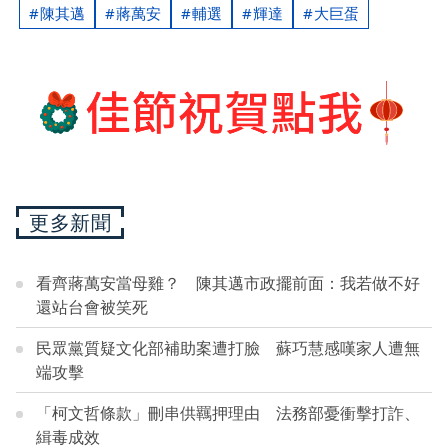
陳其邁
蔣萬安
輔選
輝達
大巨蛋
更多新聞
看齊蔣萬安當母雞？ 陳其邁市政擺前面：我若做不好
還站台會被笑死
民眾黨質疑文化部補助案遭打臉 蘇巧慧感嘆家人遭無
端攻擊
「柯文哲條款」刪串供羈押理由 法務部憂衝擊打詐、
緝毒成效