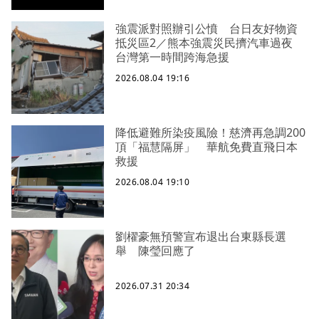
強震派對照辦引公憤 台日友好物資
抵災區2／熊本強震災民擠汽車過夜
台灣第一時間跨海急援
2026.08.04 19:16
降低避難所染疫風險！慈濟再急調200
頂「福慧隔屏」 華航免費直飛日本
救援
2026.08.04 19:10
劉櫂豪無預警宣布退出台東縣長選
舉 陳瑩回應了
2026.07.31 20:34