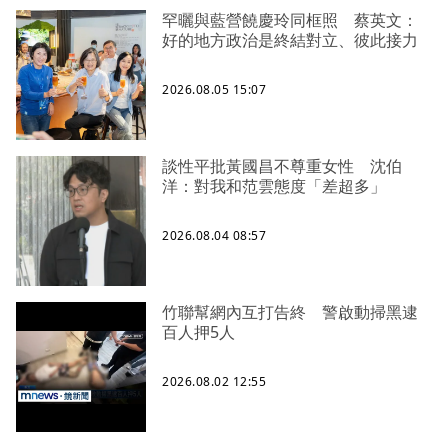
罕曬與藍營饒慶玲同框照 蔡英文：
好的地方政治是終結對立、彼此接力
2026.08.05 15:07
談性平批黃國昌不尊重女性 沈伯
洋：對我和范雲態度「差超多」
2026.08.04 08:57
竹聯幫網內互打告終 警啟動掃黑逮
百人押5人
2026.08.02 12:55