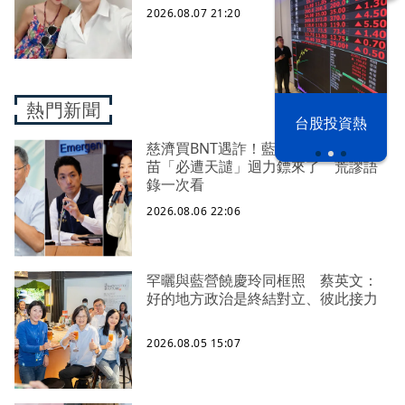
2026.08.07 21:20
熱門新聞
漢光42演習
台股投資熱
慈濟買BNT遇詐！藍白昔嗆政府擋疫
苗「必遭天譴」迴力鏢來了 荒謬語
錄一次看
2026.08.06 22:06
罕曬與藍營饒慶玲同框照 蔡英文：
好的地方政治是終結對立、彼此接力
2026.08.05 15:07