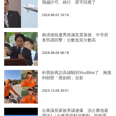
飛越許可、繞行 星宇回應了
2026.08.02 16:16
賴清德批盧秀燕滿意度落後 中市府
拿民調回擊：分數低笑分數高
2026.08.06 08:18
朴寶劍再訪高雄騎到YouBike了 揪惠
利朝聖「寶劍樹」合影
2025.12.08 20:51
台東議長家族爭議連爆 涉占農地避
環評1／台東度假村涉圖利、疑躲環