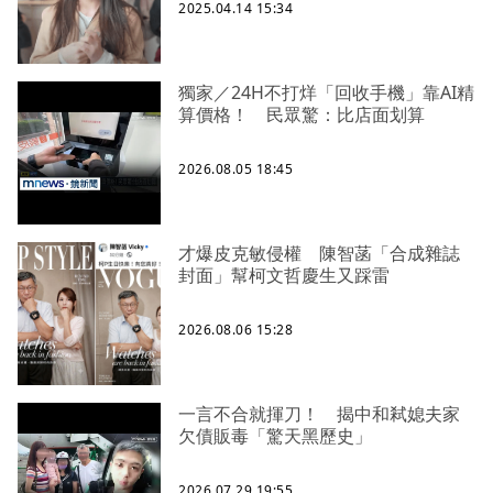
2025.04.14 15:34
獨家／24H不打烊「回收手機」靠AI精
算價格！ 民眾驚：比店面划算
2026.08.05 18:45
才爆皮克敏侵權 陳智菡「合成雜誌
封面」幫柯文哲慶生又踩雷
2026.08.06 15:28
一言不合就揮刀！ 揭中和弒媳夫家
欠債販毒「驚天黑歷史」
2026.07.29 19:55