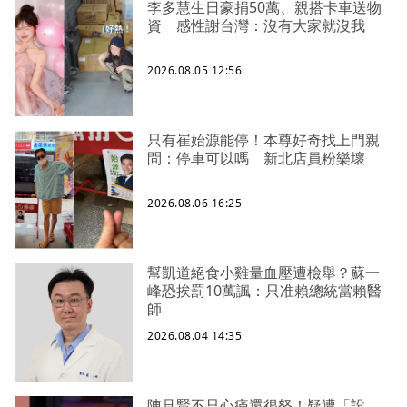
李多慧生日豪捐50萬、親搭卡車送物
資 感性謝台灣：沒有大家就沒我
2026.08.05 12:56
只有崔始源能停！本尊好奇找上門親
問：停車可以嗎 新北店員粉樂壞
2026.08.06 16:25
幫凱道絕食小雞量血壓遭檢舉？蘇一
峰恐挨罰10萬諷：只准賴總統當賴醫
師
2026.08.04 14:35
陳見賢不只心痛還很怒！疑遭「設