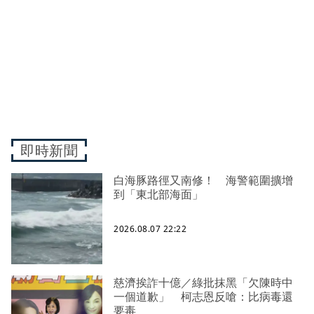
即時新聞
白海豚路徑又南修！ 海警範圍擴增
到「東北部海面」
2026.08.07 22:22
慈濟挨詐十億／綠批抹黑「欠陳時中
一個道歉」 柯志恩反嗆：比病毒還
要毒