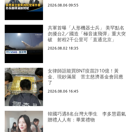
2026.08.06 09:55
共軍首曝「人形機器士兵」 美罕點名
勿擾台2／國造「極音速飛彈」重大突
破 射程2千公里可「直通北京」
2026.08.02 18:35
女律師誆能買BNT疫苗詐10億！黃
金、現鈔滿屋 苦主慈濟基金會回應
了
2026.08.06 16:45
韓國巧遇8名台灣大學生 李多慧霸氣
贈禮人人有：畢業禮物