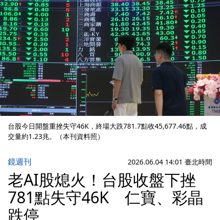
台股今日開盤重挫失守46K，終場大跌781.7點收45,677.46點，成
交量約1.23兆。（本刊資料照）
鏡週刊
2026.06.04 14:01 臺北時間
老AI股熄火！台股收盤下挫
781點失守46K 仁寶、彩晶
跌停