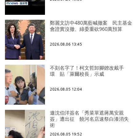
鄭麗文訪中480萬藍喊撤案 民主基金
會證實沒撤、綠委重砍960萬預算
2026.08.06 13:45
不刻名字了！柯文哲卸腳鐐改戴手
環 貼「萊爾校長」示威
2026.08.05 12:04
邀沈伯洋簽名「秀菜單遮蔣萬安親
簽」遭出征 饒河名店速祭白漆消失
術
2026.08.05 19:52