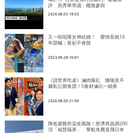
評 吳秀華爭議：概無參與
2026.08.05 18:55
又一啦啦隊女神結婚！ 愛情長跑10
年甜喊：黃衫不會脫
2023.09.28 16:01
《請世界吃桌》滷肉爆紅 陳隨意不
藏私公開食譜！5食材滷出一鍋香
2026.08.06 21:06
降低避難所染疫風險！慈濟再急調200
頂「福慧隔屏」 華航免費直飛日本