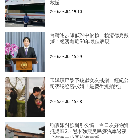
救援
2026.08.04 19:10
台灣逐步降低對中依賴 賴清德秀數
據：經濟創近50年最佳表現
2026.08.05 15:29
玉澤演巴黎下跪獻女友戒指 經紀公
司否認祕密求婚「是慶生抓拍照」
2025.02.05 15:08
強震派對照辦引公憤 台日友好物資
抵災區2／熊本強震災民擠汽車過夜
台灣第一時間跨海急援