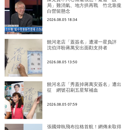
局」難消氣、地方拱再戰 竹北靠攏
白營留懸念
2026.08.05 18:34
饒河老店「蓋簽名」遭灌一星負評
沈伯洋盼蔣萬安出面勸支持者
2026.08.05 13:50
饒河名店「秀蓋掉蔣萬安簽名」遭出
征 網號召刷五星幫補血
2026.08.05 07:59
張國煒執飛布拉格首航！網傳未取得