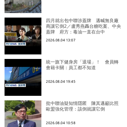
四月就出包中聯涉蓋牌 邁喊無良廠
商讓它倒2／盧秀燕轟台糖吃案、中央
蓋牌 府方：毒油一直在台中
2026.08.04 13:07
統一旗下健身房「退場」！ 會員轉
會籍卡關：員工都不知道
2026.08.04 19:45
批中聯油疑知情隱匿 陳其邁籲比照
歐盟強化管理：該倒就讓它倒
2026.08.04 10:58