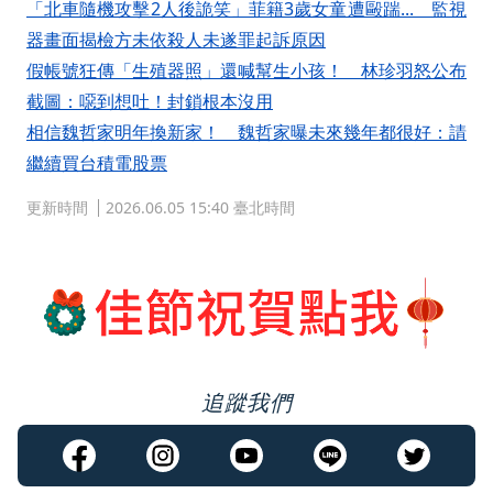
「北車隨機攻擊2人後詭笑」菲籍3歲女童遭毆踹... 監視
器畫面揭檢方未依殺人未遂罪起訴原因
假帳號狂傳「生殖器照」還喊幫生小孩！ 林珍羽怒公布
截圖：噁到想吐！封鎖根本沒用
相信魏哲家明年換新家！ 魏哲家曝未來幾年都很好：請
繼續買台積電股票
更新時間
2026.06.05 15:40 臺北時間
追蹤我們