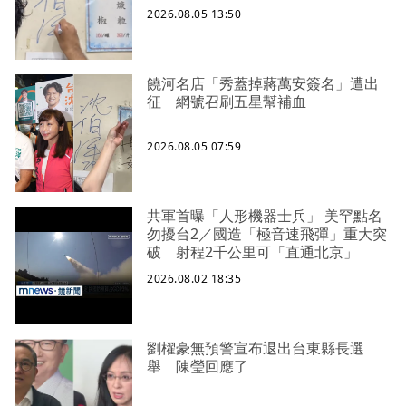
2026.08.05 13:50
饒河名店「秀蓋掉蔣萬安簽名」遭出
征 網號召刷五星幫補血
2026.08.05 07:59
共軍首曝「人形機器士兵」 美罕點名
勿擾台2／國造「極音速飛彈」重大突
破 射程2千公里可「直通北京」
2026.08.02 18:35
劉櫂豪無預警宣布退出台東縣長選
舉 陳瑩回應了