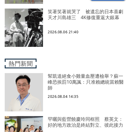
笑著笑著就哭了 被遺忘的日本喜劇
天才川島雄三 4K修復重返大銀幕
2026.08.06 21:40
熱門新聞
幫凱道絕食小雞量血壓遭檢舉？蘇一
峰恐挨罰10萬諷：只准賴總統當賴醫
師
2026.08.04 14:35
罕曬與藍營饒慶玲同框照 蔡英文：
好的地方政治是終結對立、彼此接力