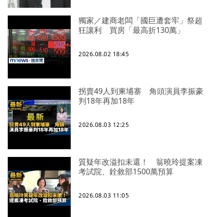
獨家／建商老闆「國巨遭套牢」祭超
狂讓利 買房「最高折130萬」
2026.08.02 18:45
拐賣49人到柬埔寨 角頭演員李振豪
判18年再加18年
2026.08.03 12:25
質疑年改溢扣未還！ 翁曉玲提案凍
考試院、銓敘部1500萬預算
2026.08.03 11:05