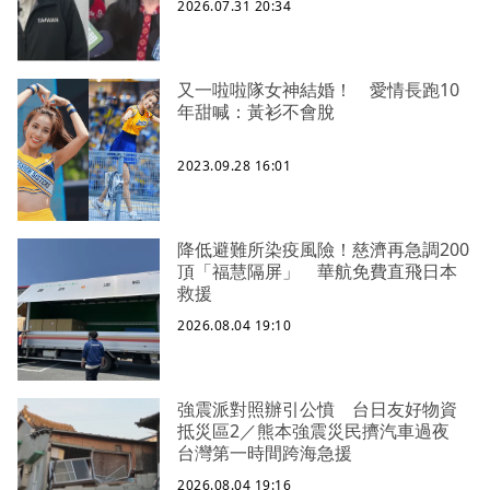
2026.07.31 20:34
又一啦啦隊女神結婚！ 愛情長跑10
年甜喊：黃衫不會脫
2023.09.28 16:01
降低避難所染疫風險！慈濟再急調200
頂「福慧隔屏」 華航免費直飛日本
救援
2026.08.04 19:10
強震派對照辦引公憤 台日友好物資
抵災區2／熊本強震災民擠汽車過夜
台灣第一時間跨海急援
2026.08.04 19:16