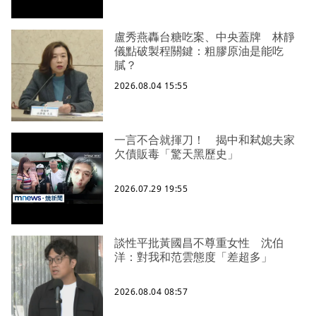
盧秀燕轟台糖吃案、中央蓋牌 林靜
儀點破製程關鍵：粗膠原油是能吃
膩？
2026.08.04 15:55
一言不合就揮刀！ 揭中和弒媳夫家
欠債販毒「驚天黑歷史」
2026.07.29 19:55
談性平批黃國昌不尊重女性 沈伯
洋：對我和范雲態度「差超多」
2026.08.04 08:57