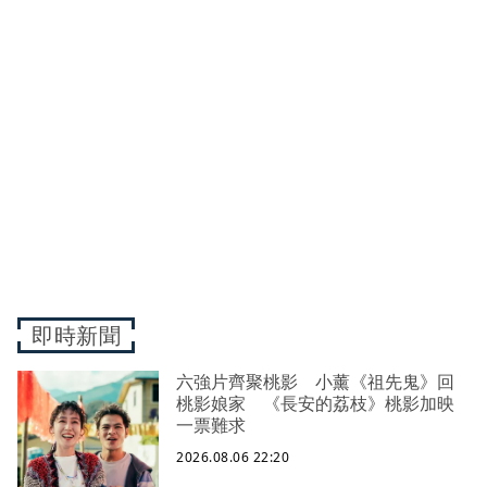
即時新聞
六強片齊聚桃影 小薰《祖先鬼》回
桃影娘家 《長安的荔枝》桃影加映
一票難求
2026.08.06 22:20