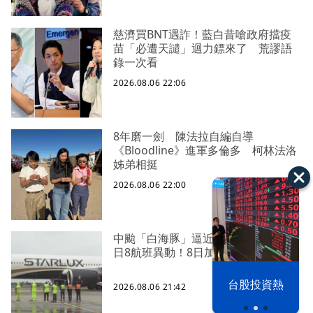
慈濟買BNT遇詐！藍白昔嗆政府擋疫
苗「必遭天譴」迴力鏢來了 荒謬語
錄一次看
2026.08.06 22:06
8年磨一劍 陳法拉自編自導
《Bloodline》進軍多倫多 柯林法洛
姊弟相挺
2026.08.06 22:00
中颱「白海豚」逼近北台灣 星宇台
日8航班異動！8日加開疏運
以色列 穹頂
台股投資熱
2026.08.06 21:42
之下