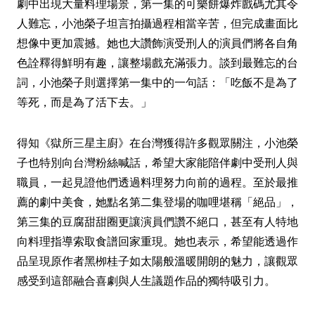
劇中出現大量料理場景，第一集的可樂餅爆炸戲碼尤其令
人難忘，小池榮子坦言拍攝過程相當辛苦，但完成畫面比
想像中更加震撼。她也大讚飾演受刑人的演員們將各自角
色詮釋得鮮明有趣，讓整場戲充滿張力。談到最難忘的台
詞，小池榮子則選擇第一集中的一句話：「吃飯不是為了
等死，而是為了活下去。」
得知《獄所三星主廚》在台灣獲得許多觀眾關注，小池榮
子也特別向台灣粉絲喊話，希望大家能陪伴劇中受刑人與
職員，一起見證他們透過料理努力向前的過程。至於最推
薦的劇中美食，她點名第二集登場的咖哩堪稱「絕品」，
第三集的豆腐甜甜圈更讓演員們讚不絕口，甚至有人特地
向料理指導索取食譜回家重現。她也表示，希望能透過作
品呈現原作者黑栁桂子如太陽般溫暖開朗的魅力，讓觀眾
感受到這部融合喜劇與人生議題作品的獨特吸引力。