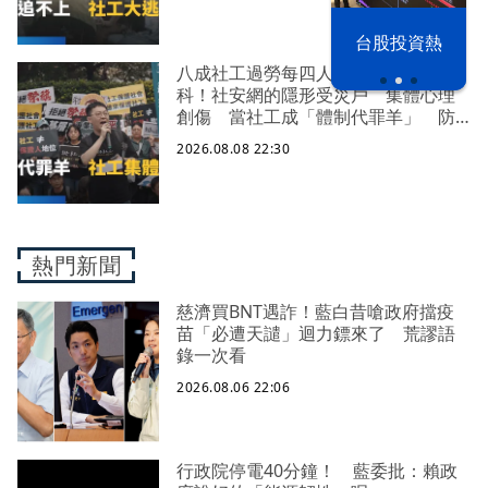
漢光42演習
台股投資熱
八成社工過勞每四人有一人求助身心
科！社安網的隱形受災戶 集體心理
創傷 當社工成「體制代罪羊」 防
禦性社工不敢多做無奈趨勢？耗竭殆
2026.08.08 22:30
盡下的社安網危機｜社工消失中
熱門新聞
慈濟買BNT遇詐！藍白昔嗆政府擋疫
苗「必遭天譴」迴力鏢來了 荒謬語
錄一次看
2026.08.06 22:06
行政院停電40分鐘！ 藍委批：賴政