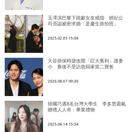
玉澤演巴黎下跪獻女友戒指 經紀公
司否認祕密求婚「是慶生抓拍照」
2025.02.05 15:08
大谷捨保時捷改開「巨大賓利」護妻
小 賽後不受訪急歸家當二寶爸
2026.08.07 09:30
韓國巧遇8名台灣大學生 李多慧霸氣
贈禮人人有：畢業禮物
2025.04.14 15:34