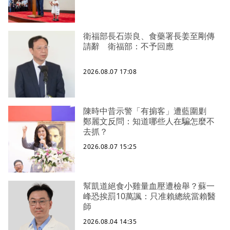
衛福部長石崇良、食藥署長姜至剛傳
請辭 衛福部：不予回應
2026.08.07 17:08
陳時中昔示警「有掮客」遭藍圍剿
鄭麗文反問：知道哪些人在騙怎麼不
去抓？
2026.08.07 15:25
幫凱道絕食小雞量血壓遭檢舉？蘇一
峰恐挨罰10萬諷：只准賴總統當賴醫
師
2026.08.04 14:35