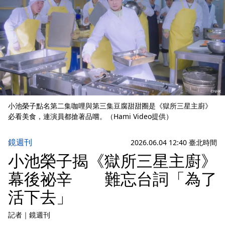
小池榮子點名第二集咖哩與第三集豆腐甜甜圈是《獄所三星主廚》
必看美食，連演員都搶著品嚐。（Hami Video提供）
鏡週刊
2026.06.04 12:40 臺北時間
小池榮子揭《獄所三星主廚》
幕後祕辛 難忘台詞「為了
活下去」
記者
｜
鏡週刊