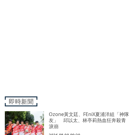
即時新聞
Ozone黃文廷、FEniX夏浦洋組「神隊
友」 邱以太、林亭莉熱血狂奔殺青
淚崩