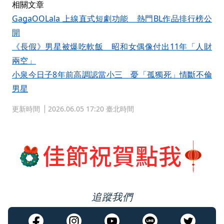
相關文章
GagaOOLala 上線直式短劇功能 熱門BL作品排行榜公
開
《長假》男星被爆吃軟飯 昭和女偶像付出11年「人財
兩空」
小泉今日子8年前高調認當小三 憂「孤獨死」情斷不倫
男星
更新時間
2026.06.05 17:20 臺北時間
追蹤我們