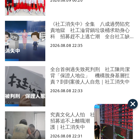
2026.08.09 00:20
《社工消失中》全集 八成過勞陷究
責地獄 社工淪背鍋垃圾桶求助身心
科 招募趕不上逃亡潮 全台社工缺
口警報 揭薪資回捐黑幕 血汗錢遭
2026.08.08 22:35
剝削
全台首例過失致死判刑 社工陳尚潔
背「保證人地位」 機構脫身基層扛
責？剴剴案後人人自危｜社工消失中
2026.08.08 22:33
究責文化人人怕 社福缺口拉警報
招募追不上離職潮 低薪過勞誰來守
護｜社工消失中
2026.08.08 22:31