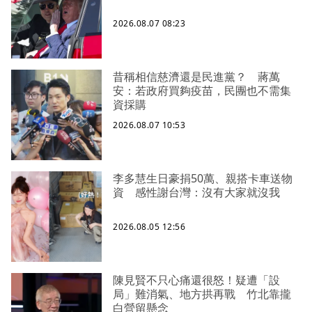
2026.08.07 08:23
昔稱相信慈濟還是民進黨？ 蔣萬
安：若政府買夠疫苗，民團也不需集
資採購
2026.08.07 10:53
李多慧生日豪捐50萬、親搭卡車送物
資 感性謝台灣：沒有大家就沒我
2026.08.05 12:56
陳見賢不只心痛還很怒！疑遭「設
局」難消氣、地方拱再戰 竹北靠攏
白營留懸念