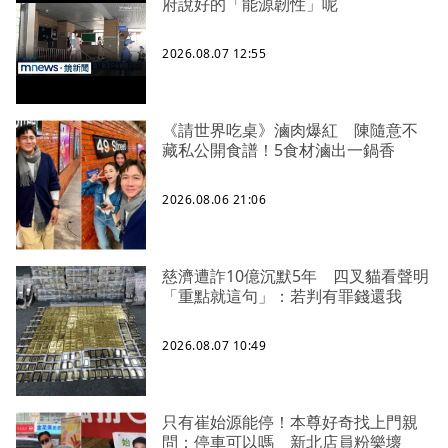
府說好的「能源韌性」呢
2026.08.07 12:55
《請世界吃桌》滷肉爆紅 陳隨意不
藏私公開食譜！5食材滷出一鍋香
2026.08.06 21:06
慈濟遭詐10億沉默5年 四叉貓看聲明
「重點就這句」：若判有罪錢還我
2026.08.07 10:49
只有崔始源能停！本尊好奇找上門親
問：停車可以嗎 新北店員粉樂壞