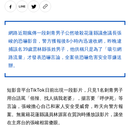
網路近期瘋傳一段刺青男子公然嗆殺花蓮縣議會議長張
峻的恐嚇影音，警方獲報後8小時內迅速收網，昨晚逮
捕該名39歲雲林縣張姓男子，他供稱只是為了「吸引網
路流量」才發表恐嚇言論，全案依恐嚇危害安全罪嫌送
辦。
短影音平台TikTok日前出現一段影片，只見1名刺青男子
用台語罵「俗辣、找人搞我老婆」，揚言要「呼伊死」等
言論，張峻擔心自己和家人安全受威脅，昨天向警方報
案。無黨籍花蓮縣議員林源富在質詢時播放該影片，讓坐
在主席台的張峻相當傻眼。