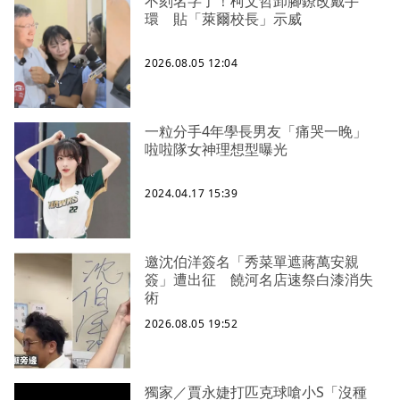
不刻名字了！柯文哲卸腳鐐改戴手
環 貼「萊爾校長」示威
2026.08.05 12:04
一粒分手4年學長男友「痛哭一晚」
啦啦隊女神理想型曝光
2024.04.17 15:39
邀沈伯洋簽名「秀菜單遮蔣萬安親
簽」遭出征 饒河名店速祭白漆消失
術
2026.08.05 19:52
獨家／賈永婕打匹克球嗆小S「沒種