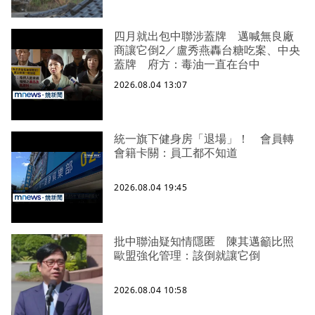
四月就出包中聯涉蓋牌 邁喊無良廠
商讓它倒2／盧秀燕轟台糖吃案、中央
蓋牌 府方：毒油一直在台中
2026.08.04 13:07
統一旗下健身房「退場」！ 會員轉
會籍卡關：員工都不知道
2026.08.04 19:45
批中聯油疑知情隱匿 陳其邁籲比照
歐盟強化管理：該倒就讓它倒
2026.08.04 10:58