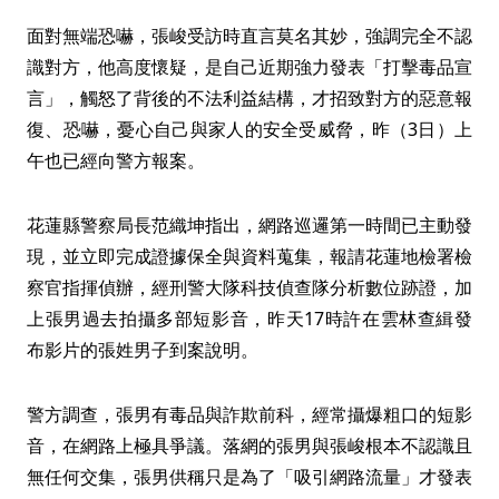
面對無端恐嚇，張峻受訪時直言莫名其妙，強調完全不認
識對方，他高度懷疑，是自己近期強力發表「打擊毒品宣
言」，觸怒了背後的不法利益結構，才招致對方的惡意報
復、恐嚇，憂心自己與家人的安全受威脅，昨（3日）上
午也已經向警方報案。
花蓮縣警察局長范織坤指出，網路巡邏第一時間已主動發
現，並立即完成證據保全與資料蒐集，報請花蓮地檢署檢
察官指揮偵辦，經刑警大隊科技偵查隊分析數位跡證，加
上張男過去拍攝多部短影音，昨天17時許在雲林查緝發
布影片的張姓男子到案說明。
警方調查，張男有毒品與詐欺前科，經常攝爆粗口的短影
音，在網路上極具爭議。落網的張男與張峻根本不認識且
無任何交集，張男供稱只是為了「吸引網路流量」才發表