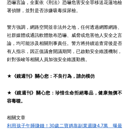
恐嚇言論，全案依《刑法》恐嚇危害安全罪移送花蓮地檢
署偵辦，並對是否涉嫌吸毒採尿檢。
警方強調，網路空間並非法外之地，任何透過網際網路、
社群媒體或通訊軟體散布恐嚇、威脅或危害他人安全之言
論，均可能涉及相關刑事責任。警方將持續追查背後是否
有人指示，因正值議會開議期間，已啟動安全維護機制，
針對張峻等相關人員加強安全維護勤務。
★《鏡週刊》關心您：不良行為，請勿模仿
★《鏡週刊》關心您：珍惜生命拒絕毒品，健康無價不
容毒噬。
相關文章
利用孩子午睡賺錢！30歲二寶媽靠副業週賺4.7萬 曝最