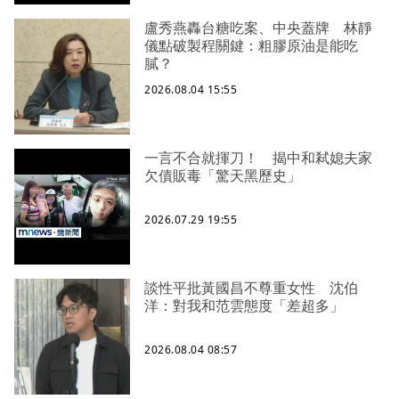
盧秀燕轟台糖吃案、中央蓋牌 林靜
儀點破製程關鍵：粗膠原油是能吃
膩？
2026.08.04 15:55
一言不合就揮刀！ 揭中和弒媳夫家
欠債販毒「驚天黑歷史」
2026.07.29 19:55
談性平批黃國昌不尊重女性 沈伯
洋：對我和范雲態度「差超多」
2026.08.04 08:57