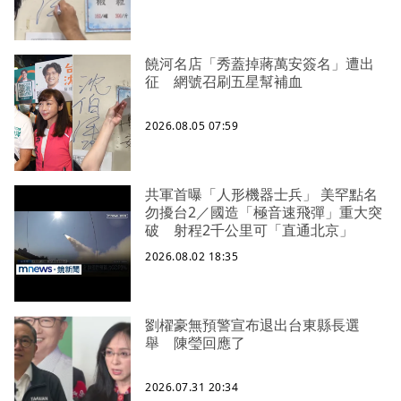
饒河名店「秀蓋掉蔣萬安簽名」遭出
征 網號召刷五星幫補血
2026.08.05 07:59
共軍首曝「人形機器士兵」 美罕點名
勿擾台2／國造「極音速飛彈」重大突
破 射程2千公里可「直通北京」
2026.08.02 18:35
劉櫂豪無預警宣布退出台東縣長選
舉 陳瑩回應了
2026.07.31 20:34