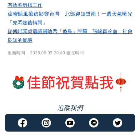
有效率斜槓工作
薔蜜颱風擦邊影響台灣 北部迎短暫雨！一週天氣曝光
「先悶熱後轉雨」
踹傅崐萁桌遭議員嗆帶「傻鳥」鬧事 張峻轟冷血：社會
良知的崩壞
更新時間
2026.06.05 20:40 臺北時間
追蹤我們