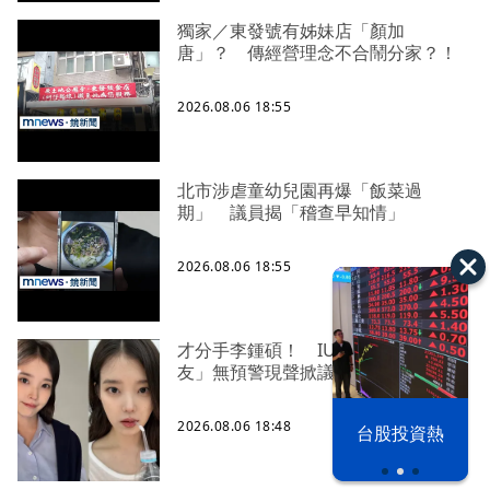
獨家／東發號有姊妹店「顏加
唐」？ 傳經營理念不合鬧分家？！
2026.08.06 18:55
北市涉虐童幼兒園再爆「飯菜過
期」 議員揭「稽查早知情」
2026.08.06 18:55
才分手李鍾碩！ IU社群「前前男
友」無預警現聲掀議論
以色列 穹頂
2026.08.06 18:48
台股投資熱
之下