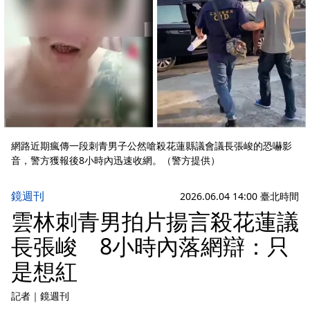
網路近期瘋傳一段刺青男子公然嗆殺花蓮縣議會議長張峻的恐嚇影
音，警方獲報後8小時內迅速收網。（警方提供）
鏡週刊
2026.06.04 14:00 臺北時間
雲林刺青男拍片揚言殺花蓮議
長張峻 8小時內落網辯：只
是想紅
記者
｜
鏡週刊