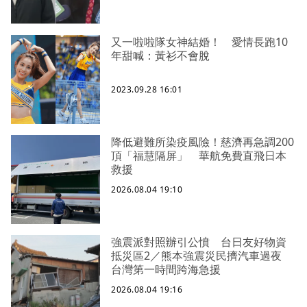
又一啦啦隊女神結婚！ 愛情長跑10
年甜喊：黃衫不會脫
2023.09.28 16:01
降低避難所染疫風險！慈濟再急調200
頂「福慧隔屏」 華航免費直飛日本
救援
2026.08.04 19:10
強震派對照辦引公憤 台日友好物資
抵災區2／熊本強震災民擠汽車過夜
台灣第一時間跨海急援
2026.08.04 19:16