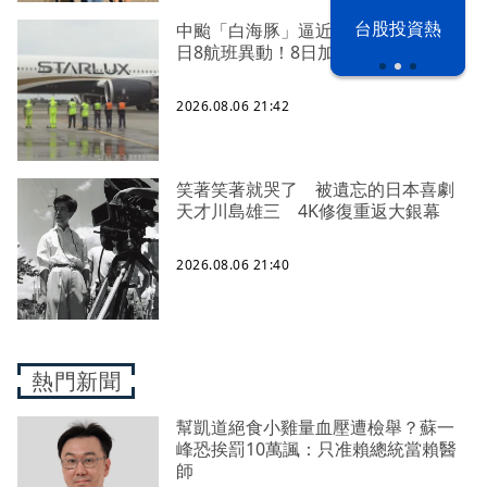
以色列 穹頂
台股投資熱
中颱「白海豚」逼近北台灣 星宇台
之下
日8航班異動！8日加開疏運
2026.08.06 21:42
笑著笑著就哭了 被遺忘的日本喜劇
天才川島雄三 4K修復重返大銀幕
2026.08.06 21:40
熱門新聞
幫凱道絕食小雞量血壓遭檢舉？蘇一
峰恐挨罰10萬諷：只准賴總統當賴醫
師