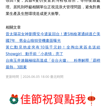
領回1隻，其餘4隻仍安置於灣裡收容所，等待後續處
理。居民則呼籲相關單位正視流浪犬管理問題，避免對農
業生產及生態環境造成更大衝擊。
相關文章
昔太陽花女神劉喬安今遣返回台！遭5地檢署通緝逃亡美
國7年 舊金山狼狽登機畫面曝光
黃仁勳見他皮夾有10張千元鈔！全掏出來簽名送給
Showgirl 動手前「小表情」亮了
台南玉井連飆極端高溫成「全台火爐」 粉專解釋「霸榜
最熱」3因素
更新時間
2026.06.05 18:00 臺北時間