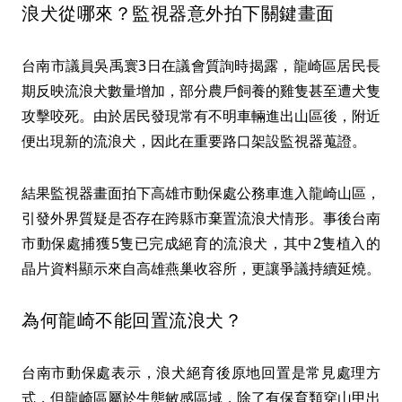
浪犬從哪來？監視器意外拍下關鍵畫面
台南市議員吳禹寰3日在議會質詢時揭露，龍崎區居民長
期反映流浪犬數量增加，部分農戶飼養的雞隻甚至遭犬隻
攻擊咬死。由於居民發現常有不明車輛進出山區後，附近
便出現新的流浪犬，因此在重要路口架設監視器蒐證。
結果監視器畫面拍下高雄市動保處公務車進入龍崎山區，
引發外界質疑是否存在跨縣市棄置流浪犬情形。事後台南
市動保處捕獲5隻已完成絕育的流浪犬，其中2隻植入的
晶片資料顯示來自高雄燕巢收容所，更讓爭議持續延燒。
為何龍崎不能回置流浪犬？
台南市動保處表示，浪犬絕育後原地回置是常見處理方
式，但龍崎區屬於生態敏感區域，除了有保育類穿山甲出