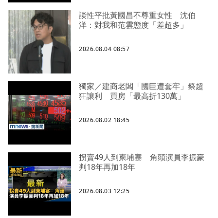
談性平批黃國昌不尊重女性 沈伯
洋：對我和范雲態度「差超多」
2026.08.04 08:57
獨家／建商老闆「國巨遭套牢」祭超
狂讓利 買房「最高折130萬」
2026.08.02 18:45
拐賣49人到柬埔寨 角頭演員李振豪
判18年再加18年
2026.08.03 12:25