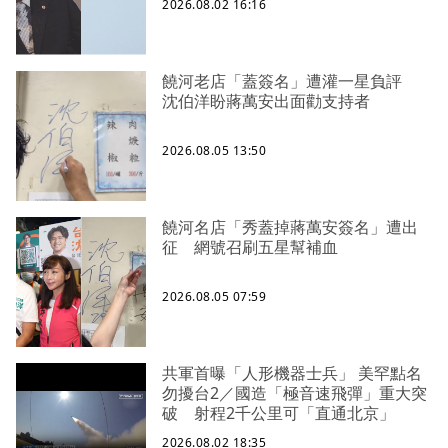
2026.08.02 16:16
饒河老店「蓋簽名」遭灌一星負評
沈伯洋盼蔣萬安出面勸支持者
2026.08.05 13:50
饒河名店「秀蓋掉蔣萬安簽名」遭出
征 網號召刷五星幫補血
2026.08.05 07:59
共軍首曝「人形機器士兵」 美罕點名
勿擾台2／國造「極音速飛彈」重大突
破 射程2千公里可「直通北京」
2026.08.02 18:35