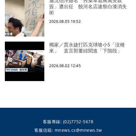
邀沈伯洋簽名「秀菜單遮蔣萬安親
簽」遭出征 饒河名店速祭白漆消失
術
2026.08.05 19:52
獨家／賈永婕打匹克球嗆小S「沒種
來」 直言郭董緋聞進「下階段」
2026.08.02 12:45
客服專線:
(02)7752-5678
客服信箱:
mnews.cs@mnews.tw