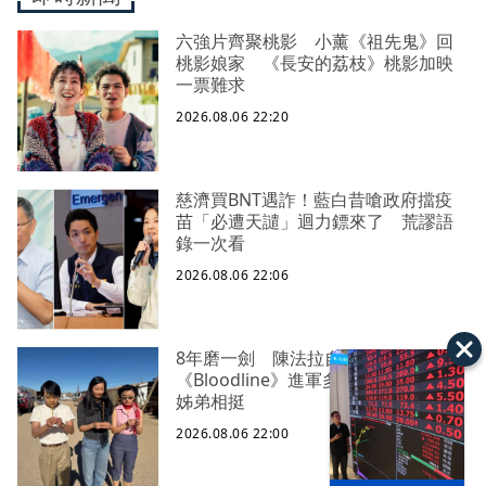
六強片齊聚桃影 小薰《祖先鬼》回
桃影娘家 《長安的荔枝》桃影加映
一票難求
2026.08.06 22:20
慈濟買BNT遇詐！藍白昔嗆政府擋疫
苗「必遭天譴」迴力鏢來了 荒謬語
錄一次看
2026.08.06 22:06
8年磨一劍 陳法拉自編自導
《Bloodline》進軍多倫多 柯林法洛
姊弟相挺
2026.08.06 22:00