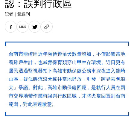
認：誤判行政區
記者
｜
鏡週刊
台南市龍崎區近年頻傳遊蕩犬數量增加，不僅影響當地
養雞戶生計，也威脅保育類穿山甲生存環境。近日更有
居民透過監視器拍下高雄市動保處公務車深夜進入龍崎
山區，疑似將流浪犬載往當地野放，引發「跨界丟包浪
犬」爭議。對此，高雄市動保處回應，是執行人員在兩
市交界地帶作業時誤判行政區域，才將犬隻回置到台南
範圍，對此表達歉意。