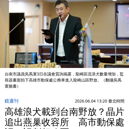
台南市議員吳禹寰3日在議會質詢揭露，龍崎區流浪犬數量增加，監
視器畫面拍下高雄市動保處公務車進入龍崎山區野放。（翻攝吳禹
寰臉書）
鏡週刊
2026.06.04 13:20 臺北時間
高雄浪犬載到台南野放？晶片
追出燕巢收容所 高市動保處