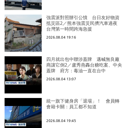
強震派對照辦引公憤 台日友好物資
抵災區2／熊本強震災民擠汽車過夜
台灣第一時間跨海急援
2026.08.04 19:16
四月就出包中聯涉蓋牌 邁喊無良廠
商讓它倒2／盧秀燕轟台糖吃案、中央
蓋牌 府方：毒油一直在台中
2026.08.04 13:07
統一旗下健身房「退場」！ 會員轉
會籍卡關：員工都不知道
2026.08.04 19:45