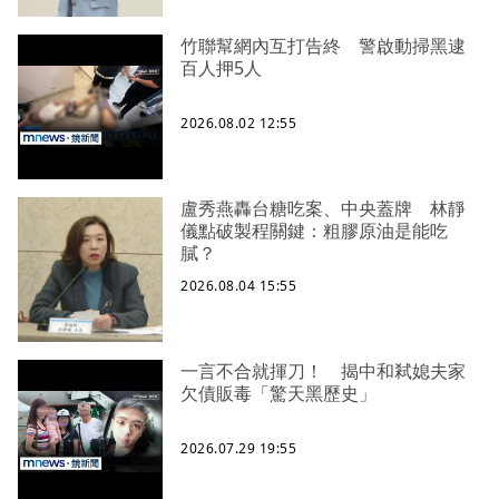
竹聯幫網內互打告終 警啟動掃黑逮
百人押5人
2026.08.02 12:55
盧秀燕轟台糖吃案、中央蓋牌 林靜
儀點破製程關鍵：粗膠原油是能吃
膩？
2026.08.04 15:55
一言不合就揮刀！ 揭中和弒媳夫家
欠債販毒「驚天黑歷史」
2026.07.29 19:55