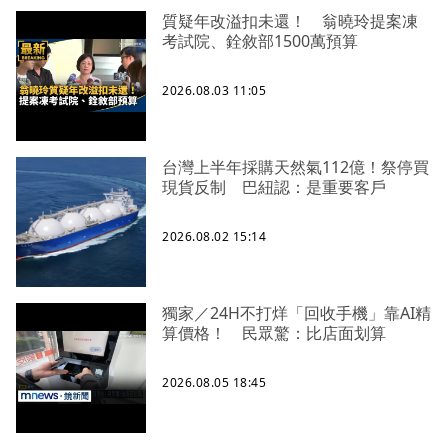
質疑年改溢扣未還！ 翁曉玲提案凍
考試院、銓敘部1500萬預算
2026.08.03 11:05
台灣上半年採購天然氣112億！祭停買
現貨反制 巴紐認：是重要客戶
2026.08.02 15:14
獨家／24H不打烊「回收手機」靠AI精
算價格！ 民眾驚：比店面划算
2026.08.05 18:45