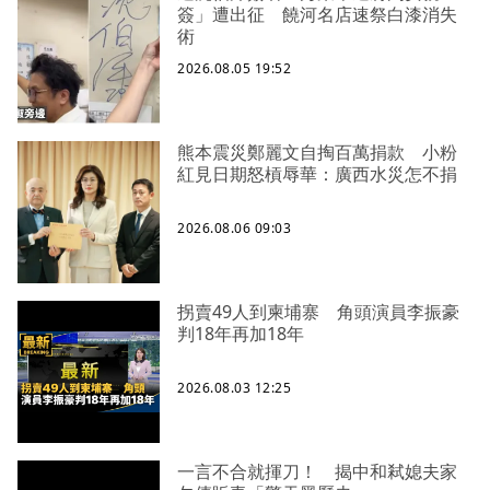
簽」遭出征 饒河名店速祭白漆消失
術
2026.08.05 19:52
熊本震災鄭麗文自掏百萬捐款 小粉
紅見日期怒槓辱華：廣西水災怎不捐
2026.08.06 09:03
拐賣49人到柬埔寨 角頭演員李振豪
判18年再加18年
2026.08.03 12:25
一言不合就揮刀！ 揭中和弒媳夫家