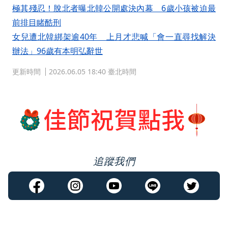
極其殘忍！脫北者曝北韓公開處決內幕 6歲小孩被迫最
前排目睹酷刑
女兒遭北韓綁架逾40年 上月才悲喊「會一直尋找解決
辦法」96歲有本明弘辭世
更新時間
2026.06.05 18:40 臺北時間
追蹤我們