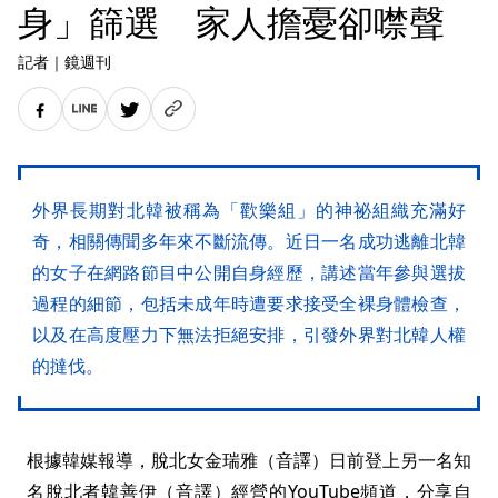
身」篩選 家人擔憂卻噤聲
記者
｜
鏡週刊
外界長期對北韓被稱為「歡樂組」的神祕組織充滿好
奇，相關傳聞多年來不斷流傳。近日一名成功逃離北韓
的女子在網路節目中公開自身經歷，講述當年參與選拔
過程的細節，包括未成年時遭要求接受全裸身體檢查，
以及在高度壓力下無法拒絕安排，引發外界對北韓人權
的撻伐。
根據韓媒報導，脫北女金瑞雅（音譯）日前登上另一名知
名脫北者韓善伊（音譯）經營的YouTube頻道，分享自