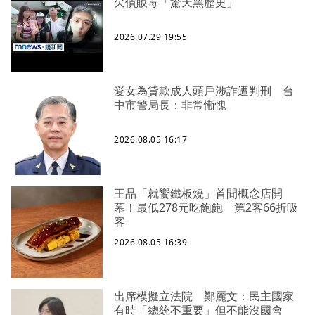
欠債販毒「驚天黑歷史」
2026.07.29 19:55
愛女為貸款成人頭戶涉詐遭判刑 台
中市警局長：非常慚愧
2026.08.05 16:17
王品「就饗鐵板燒」首間概念店開
幕！最低278元吃飽飽 第2客66折吸
客
2026.08.05 16:39
出席模擬立法院 鄭麗文：民主國家
有時「總統不重要」但不能沒國會