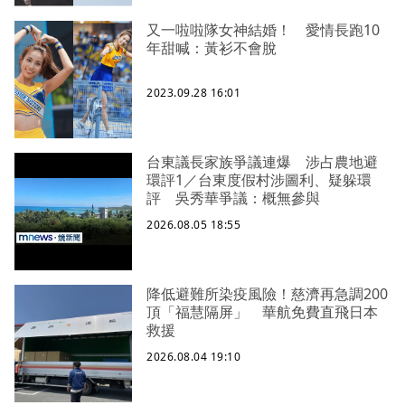
又一啦啦隊女神結婚！ 愛情長跑10
年甜喊：黃衫不會脫
2023.09.28 16:01
台東議長家族爭議連爆 涉占農地避
環評1／台東度假村涉圖利、疑躲環
評 吳秀華爭議：概無參與
2026.08.05 18:55
降低避難所染疫風險！慈濟再急調200
頂「福慧隔屏」 華航免費直飛日本
救援
2026.08.04 19:10