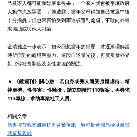
己及家人都可能面臨嚴重後果，「全家人就會被平壤政府
大動作流放驅逐！」她透露，當年父母得知自己被選中後
十分擔憂，但也因害怕受到牽連或遭到處罰，不敢向外尋
求協助或與他人討論。
金瑞雅進一步表示，如今回想當年的經歷，才逐漸理解當
時所面對的處境與壓力。這段自述曝光後，再度引發外界
對北韓社會制度及女性處境的關注。
★ 《鏡週刊》關心您：若自身或旁人遭受身體虐待、精
神虐待、性侵害、性騷擾，請立刻撥打110報案，再尋求
113專線，求助專業社工人員。
相關文章
新書控昔戰友凱道抗爭背棄落跑 吳崢批黃國昌極度自戀
致眾叛親離