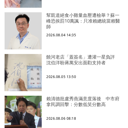
幫凱道絕食小雞量血壓遭檢舉？蘇一
峰恐挨罰10萬諷：只准賴總統當賴醫
師
2026.08.04 14:35
饒河老店「蓋簽名」遭灌一星負評
沈伯洋盼蔣萬安出面勸支持者
2026.08.05 13:50
賴清德批盧秀燕滿意度落後 中市府
拿民調回擊：分數低笑分數高
2026.08.06 08:18