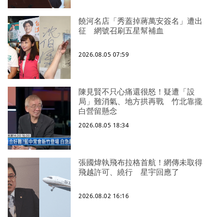
饒河名店「秀蓋掉蔣萬安簽名」遭出
征 網號召刷五星幫補血
2026.08.05 07:59
陳見賢不只心痛還很怒！疑遭「設
局」難消氣、地方拱再戰 竹北靠攏
白營留懸念
2026.08.05 18:34
張國煒執飛布拉格首航！網傳未取得
飛越許可、繞行 星宇回應了
2026.08.02 16:16