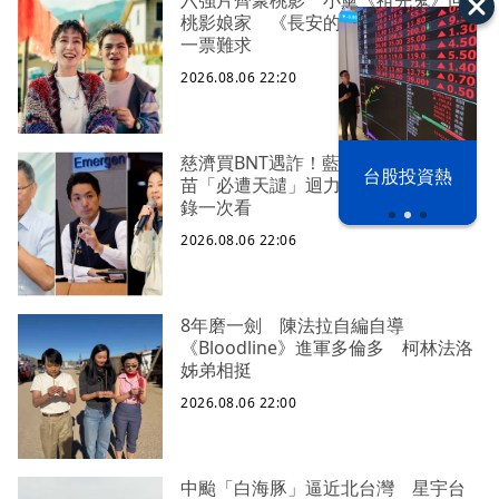
桃影娘家 《長安的荔枝》桃影加映
一票難求
2026.08.06 22:20
慈濟買BNT遇詐！藍白昔嗆政府擋疫
以色列 穹頂
台股投資熱
苗「必遭天譴」迴力鏢來了 荒謬語
之下
錄一次看
2026.08.06 22:06
8年磨一劍 陳法拉自編自導
《Bloodline》進軍多倫多 柯林法洛
姊弟相挺
2026.08.06 22:00
中颱「白海豚」逼近北台灣 星宇台