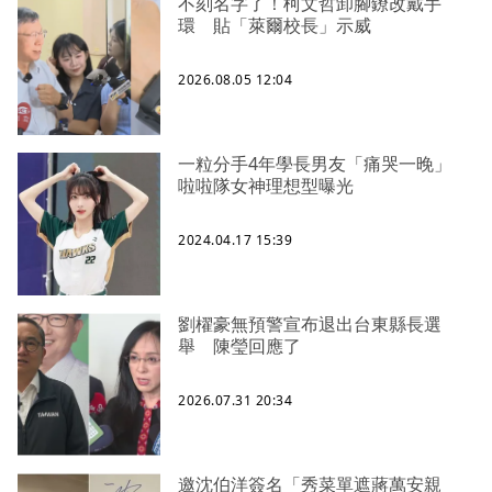
不刻名字了！柯文哲卸腳鐐改戴手
環 貼「萊爾校長」示威
2026.08.05 12:04
一粒分手4年學長男友「痛哭一晚」
啦啦隊女神理想型曝光
2024.04.17 15:39
劉櫂豪無預警宣布退出台東縣長選
舉 陳瑩回應了
2026.07.31 20:34
邀沈伯洋簽名「秀菜單遮蔣萬安親