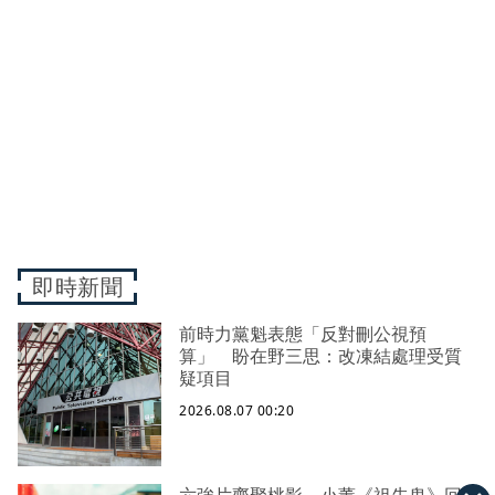
即時新聞
前時力黨魁表態「反對刪公視預
算」 盼在野三思：改凍結處理受質
疑項目
2026.08.07 00:20
六強片齊聚桃影 小薰《祖先鬼》回