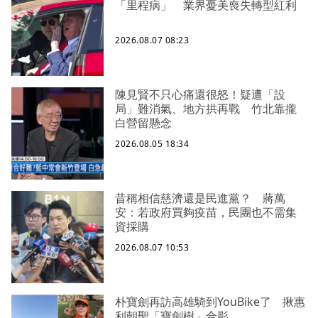
「里程病」 業界憂美喪失轉型紅利
2026.08.07 08:23
陳見賢不只心痛還很怒！疑遭「設
局」難消氣、地方拱再戰 竹北靠攏
白營留懸念
2026.08.05 18:34
昔稱相信慈濟還是民進黨？ 蔣萬
安：若政府買夠疫苗，民團也不需集
資採購
2026.08.07 10:53
朴寶劍再訪高雄騎到YouBike了 揪惠
利朝聖「寶劍樹」合影