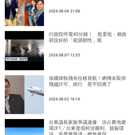
2026.08.06 21:06
行政院停電40分鐘！ 藍委批：賴政
府說好的「能源韌性」呢
2026.08.07 12:55
張國煒執飛布拉格首航！網傳未取得
飛越許可、繞行 星宇回應了
2026.08.02 16:16
台東議長家族爭議連爆 涉占農地避
環評1／台東度假村涉圖利、疑躲環
評 吳秀華爭議：概無參與