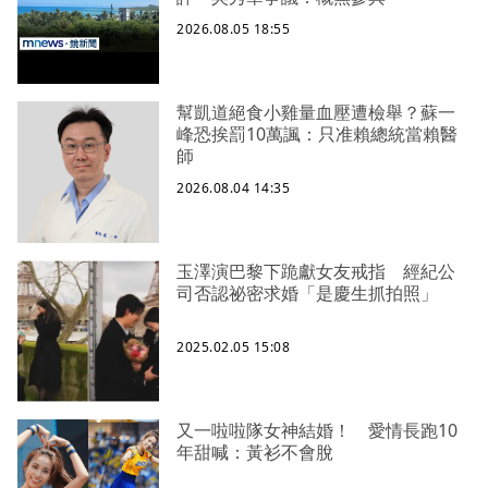
2026.08.05 18:55
幫凱道絕食小雞量血壓遭檢舉？蘇一
峰恐挨罰10萬諷：只准賴總統當賴醫
師
2026.08.04 14:35
玉澤演巴黎下跪獻女友戒指 經紀公
司否認祕密求婚「是慶生抓拍照」
2025.02.05 15:08
又一啦啦隊女神結婚！ 愛情長跑10
年甜喊：黃衫不會脫