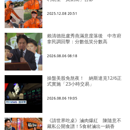
2025.12.08 20:51
賴清德批盧秀燕滿意度落後 中市府
拿民調回擊：分數低笑分數高
2026.08.06 08:18
操盤美股免熬夜！ 納斯達克12/6正
式實施「23小時交易」
2026.08.06 19:05
《請世界吃桌》滷肉爆紅 陳隨意不
藏私公開食譜！5食材滷出一鍋香