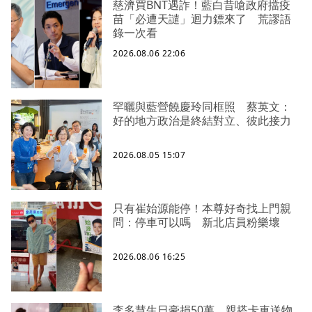
慈濟買BNT遇詐！藍白昔嗆政府擋疫
苗「必遭天譴」迴力鏢來了 荒謬語
錄一次看
2026.08.06 22:06
罕曬與藍營饒慶玲同框照 蔡英文：
好的地方政治是終結對立、彼此接力
2026.08.05 15:07
只有崔始源能停！本尊好奇找上門親
問：停車可以嗎 新北店員粉樂壞
2026.08.06 16:25
李多慧生日豪捐50萬、親搭卡車送物