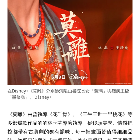
在Disney+《莫離》分別飾演離山書院長女「葉璃」與殘疾王爺
「墨修堯」。Ｄisney+
《莫離》由曾執導《花千骨》、《三生三世十里桃花》等
多部爆款作品的的林玉芬導演執導，從鏡頭美學、情感把
控都帶有古裝劇的獨有韻味，每一幀畫面皆值得細細品