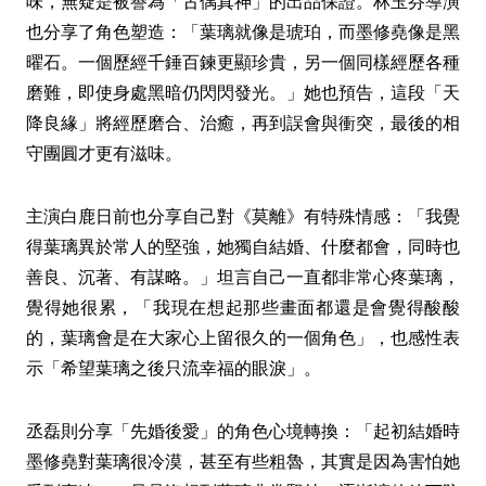
味，無疑是被譽為「古偶真神」的出品保證。林玉芬導演
也分享了角色塑造：「葉璃就像是琥珀，而墨修堯像是黑
曜石。一個歷經千錘百鍊更顯珍貴，另一個同樣經歷各種
磨難，即使身處黑暗仍閃閃發光。」她也預告，這段「天
降良緣」將經歷磨合、治癒，再到誤會與衝突，最後的相
守團圓才更有滋味。
主演白鹿日前也分享自己對《莫離》有特殊情感：「我覺
得葉璃異於常人的堅強，她獨自結婚、什麼都會，同時也
善良、沉著、有謀略。」坦言自己一直都非常心疼葉璃，
覺得她很累，「我現在想起那些畫面都還是會覺得酸酸
的，葉璃會是在大家心上留很久的一個角色」，也感性表
示「希望葉璃之後只流幸福的眼淚」。
丞磊則分享「先婚後愛」的角色心境轉換：「起初結婚時
墨修堯對葉璃很冷漠，甚至有些粗魯，其實是因為害怕她