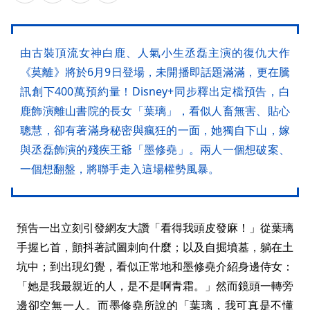
由古裝頂流女神白鹿、人氣小生丞磊主演的復仇大作
《莫離》將於6月9日登場，未開播即話題滿滿，更在騰
訊創下400萬預約量！Disney+同步釋出定檔預告，白
鹿飾演離山書院的長女「葉璃」，看似人畜無害、貼心
聰慧，卻有著滿身秘密與瘋狂的一面，她獨自下山，嫁
與丞磊飾演的殘疾王爺「墨修堯」。兩人一個想破案、
一個想翻盤，將聯手走入這場權勢風暴。
預告一出立刻引發網友大讚「看得我頭皮發麻！」從葉璃
手握匕首，顫抖著試圖刺向什麼；以及自掘墳墓，躺在土
坑中；到出現幻覺，看似正常地和墨修堯介紹身邊侍女：
「她是我最親近的人，是不是啊青霜。」然而鏡頭一轉旁
邊卻空無一人。而墨修堯所說的「葉璃，我可真是不懂