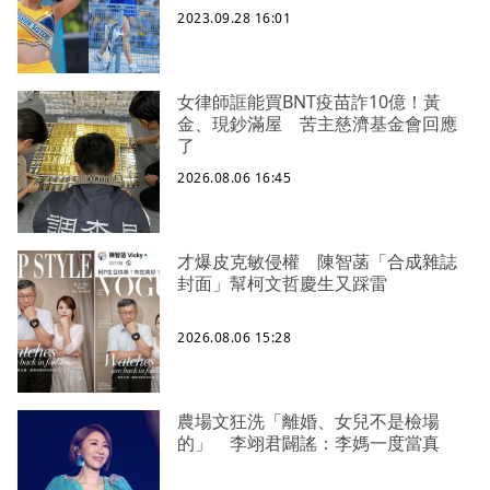
2023.09.28 16:01
女律師誆能買BNT疫苗詐10億！黃
金、現鈔滿屋 苦主慈濟基金會回應
了
2026.08.06 16:45
才爆皮克敏侵權 陳智菡「合成雜誌
封面」幫柯文哲慶生又踩雷
2026.08.06 15:28
農場文狂洗「離婚、女兒不是檢場
的」 李翊君闢謠：李媽一度當真