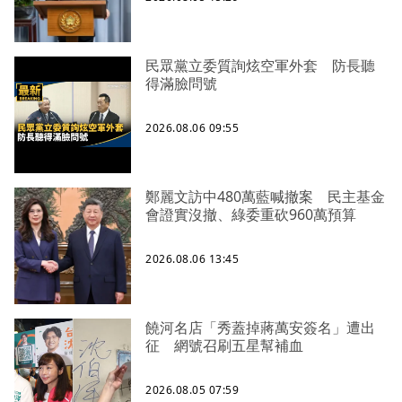
民眾黨立委質詢炫空軍外套 防長聽
得滿臉問號
2026.08.06 09:55
鄭麗文訪中480萬藍喊撤案 民主基金
會證實沒撤、綠委重砍960萬預算
2026.08.06 13:45
饒河名店「秀蓋掉蔣萬安簽名」遭出
征 網號召刷五星幫補血
2026.08.05 07:59