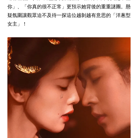
你」、「你真的很不正常」更預示她背後的重重謎團。懸
疑氛圍讓觀眾迫不及待一探這位越剝越有意思的「洋蔥型
女主」！