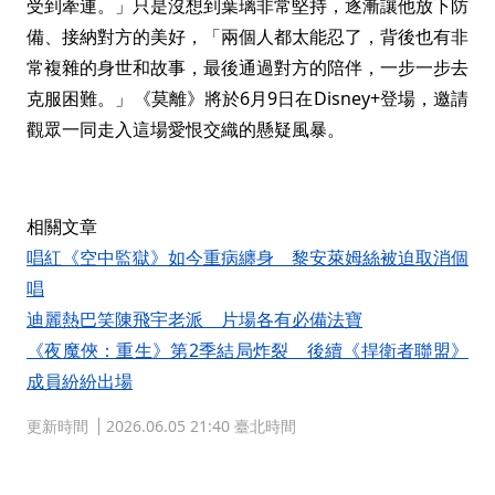
受到牽連。」只是沒想到葉璃非常堅持，逐漸讓他放下防
備、接納對方的美好，「兩個人都太能忍了，背後也有非
常複雜的身世和故事，最後通過對方的陪伴，一步一步去
克服困難。」《莫離》將於6月9日在Disney+登場，邀請
觀眾一同走入這場愛恨交織的懸疑風暴。
相關文章
唱紅《空中監獄》如今重病纏身 黎安萊姆絲被迫取消個
唱
迪麗熱巴笑陳飛宇老派 片場各有必備法寶
《夜魔俠：重生》第2季結局炸裂 後續《捍衛者聯盟》
成員紛紛出場
更新時間
2026.06.05 21:40 臺北時間