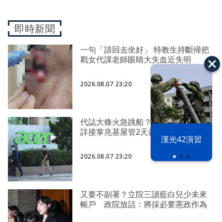
即時新聞
一句「請回去坐好」 特教生持斷掃把
戳女代課老師眼睛大失血近失明
2026.08.07 23:20
代誌大條火急跳船？ 宏碁派任李文
詳接掌兆基屋管2天就喊撤出！
漢光42演習
2026.08.07 23:20
又要不副署？立院三讀藍白兒少未來
帳戶 政院放話：將採必要憲政作為