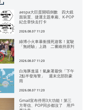
聞
aespa大巨蛋開唱倒數 四大鏡
面裝置、捷運主題車廂、K-POP
紀念章快去打卡
2026.08.07 11:20
綠博小火車暴衝撞死遊客！駕駛
「無經驗」上路 二審維持原判
2026.08.07 11:20
白海豚進逼！氣象署最快「下午
2點半發海警」 週末北部防豪
雨
2026.08.07 11:20
Gmail宣布停用3大功能！第三
方寄信、POP同步都沒了 用戶