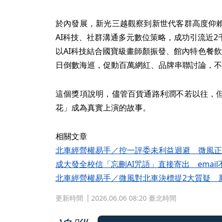
於內發展，新光三越觀察到新世代客群高度仰
AI科技、社群溝通多元數位策略，成功引流近
以AI科技結合國寶級畫師顏振發、館內特色餐飲發
日倒數海巡，促動百萬網紅、品牌串聯討論，不
這個獎項說明，儘管百貨通路利潤不若以往，
花」成為真實上演的故事。
相關文章
北車經營權易手／控一評委未利益迴避 微風正
成大發全校信「忘刪AI咒語」直接寄出 email
北車經營權易手／微風對北車決標提2大質疑 
更新時間
2026.06.06 08:20 臺北時間