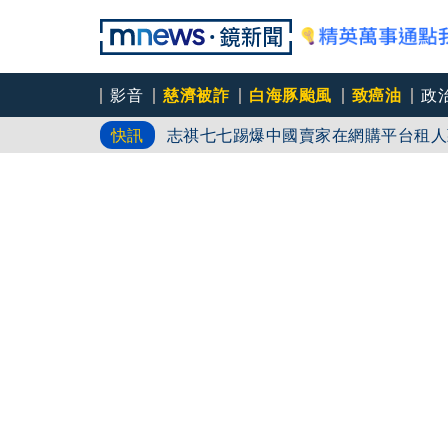
影音
慈濟被詐
白海豚颱風
致癌油
政
志祺七七踢爆中國賣家在網購平台租人
快訊
對台軍售惹怒北京 美鷹派國防部次長
慈濟挨詐十億／跟陳時中道歉？ 蔣萬