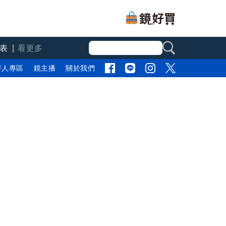
表
看更多
評人專區
鏡主播
關於我們