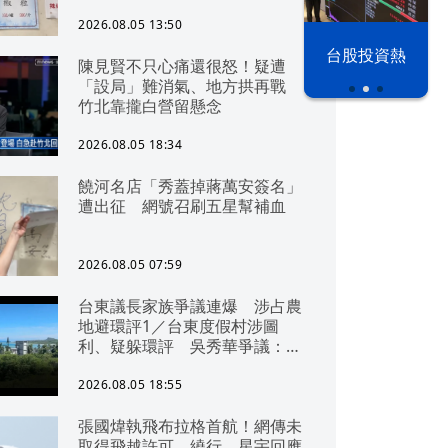
2026.08.05 13:50
以色列 穹頂
台股投資熱
陳見賢不只心痛還很怒！疑遭
之下
「設局」難消氣、地方拱再戰
竹北靠攏白營留懸念
2026.08.05 18:34
饒河名店「秀蓋掉蔣萬安簽名」
遭出征 網號召刷五星幫補血
2026.08.05 07:59
台東議長家族爭議連爆 涉占農
地避環評1／台東度假村涉圖
利、疑躲環評 吳秀華爭議：概
無參與
2026.08.05 18:55
張國煒執飛布拉格首航！網傳未
取得飛越許可、繞行 星宇回應