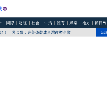
治
國際
財經
社會
生活
體育
娛樂
地方
節目列
頭！ 吳欣岱：完美偽裝成台灣微型企業
訪中碰壁
公
安嗆：當時政府買夠疫苗民間就不用採購