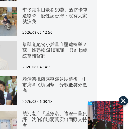
李多慧生日豪捐50萬、親搭卡車
送物資 感性謝台灣：沒有大家
就沒我
2026.08.05 12:56
幫凱道絕食小雞量血壓遭檢舉？
蘇一峰恐挨罰10萬諷：只准賴總
統當賴醫師
2026.08.04 14:35
賴清德批盧秀燕滿意度落後 中
市府拿民調回擊：分數低笑分數
高
2026.08.06 08:18
饒河老店「蓋簽名」遭灌一星負
評 沈伯洋盼蔣萬安出面勸支持
者