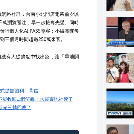
賴網路社群，台南小北門店開幕前夕以
2千萬瀏覽關注，早一步搶奪先聲。同時
行個人化AI PASS導客；小編團隊每
到三個月時間超過250萬來客。
但總有人從痛點中找出路，讓「旱地開
式提告圖利、背信
不能收回...網笑瘋：水靈靈地社死了
新光三越回應了