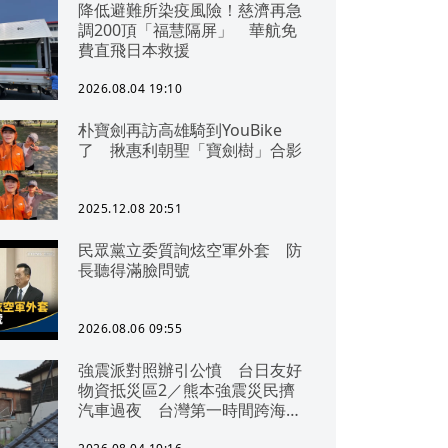
降低避難所染疫風險！慈濟再急
調200頂「福慧隔屏」 華航免
費直飛日本救援
2026.08.04 19:10
朴寶劍再訪高雄騎到YouBike
了 揪惠利朝聖「寶劍樹」合影
2025.12.08 20:51
民眾黨立委質詢炫空軍外套 防
長聽得滿臉問號
2026.08.06 09:55
強震派對照辦引公憤 台日友好
物資抵災區2／熊本強震災民擠
汽車過夜 台灣第一時間跨海急
援