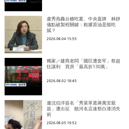
盧秀燕轟台糖吃案、中央蓋牌 林靜
儀點破製程關鍵：粗膠原油是能吃
膩？
2026.08.04 15:55
獨家／建商老闆「國巨遭套牢」祭超
狂讓利 買房「最高折130萬」
2026.08.02 18:45
邀沈伯洋簽名「秀菜單遮蔣萬安親
簽」遭出征 饒河名店速祭白漆消失
術
2026.08.05 19:52