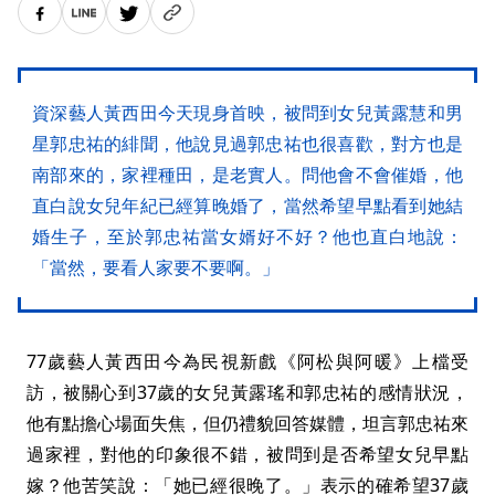
資深藝人黃西田今天現身首映，被問到女兒黃露慧和男
星郭忠祐的緋聞，他說見過郭忠祐也很喜歡，對方也是
南部來的，家裡種田，是老實人。問他會不會催婚，他
直白說女兒年紀已經算晚婚了，當然希望早點看到她結
婚生子，至於郭忠祐當女婿好不好？他也直白地說：
「當然，要看人家要不要啊。」
77歲藝人黃西田今為民視新戲《阿松與阿暖》上檔受
訪，被關心到37歲的女兒黃露瑤和郭忠祐的感情狀況，
他有點擔心場面失焦，但仍禮貌回答媒體，坦言郭忠祐來
過家裡，對他的印象很不錯，被問到是否希望女兒早點
嫁？他苦笑說：「她已經很晚了。」表示的確希望37歲