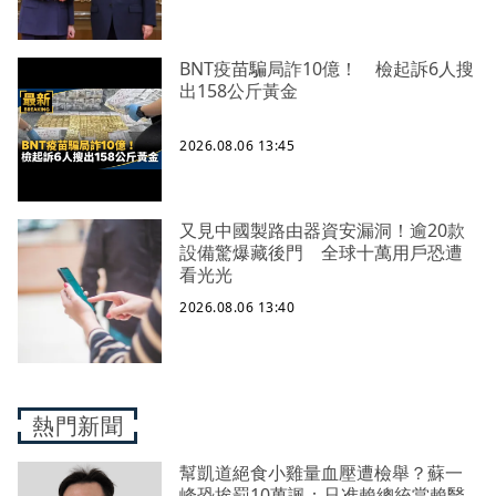
BNT疫苗騙局詐10億！ 檢起訴6人搜
出158公斤黃金
2026.08.06 13:45
又見中國製路由器資安漏洞！逾20款
設備驚爆藏後門 全球十萬用戶恐遭
看光光
2026.08.06 13:40
熱門新聞
幫凱道絕食小雞量血壓遭檢舉？蘇一
峰恐挨罰10萬諷：只准賴總統當賴醫