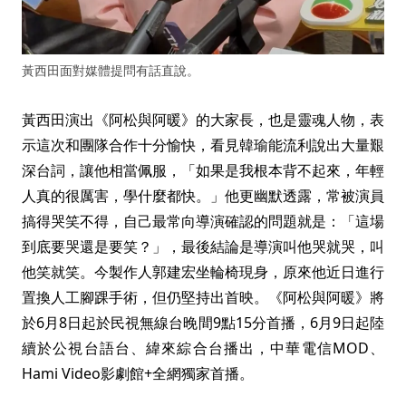
黃西田面對媒體提問有話直說。
黃西田演出《阿松與阿暖》的大家長，也是靈魂人物，表
示這次和團隊合作十分愉快，看見韓瑜能流利說出大量艱
深台詞，讓他相當佩服，「如果是我根本背不起來，年輕
人真的很厲害，學什麼都快。」他更幽默透露，常被演員
搞得哭笑不得，自己最常向導演確認的問題就是：「這場
到底要哭還是要笑？」，最後結論是導演叫他哭就哭，叫
他笑就笑。今製作人郭建宏坐輪椅現身，原來他近日進行
置換人工腳踝手術，但仍堅持出首映。《阿松與阿暖》將
於6月8日起於民視無線台晚間9點15分首播，6月9日起陸
續於公視台語台、緯來綜合台播出，中華電信MOD、
Hami Video影劇館+全網獨家首播。