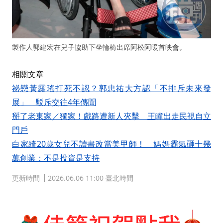
製作人郭建宏在兒子協助下坐輪椅出席阿松阿暖首映會。
相關文章
祕戀黃露瑤打死不認？郭忠祐大方認「不排斥未來發
展」 駁斥交往4年傳聞
掰了老東家／獨家！戲路遭新人夾擊 王瞳出走民視自立
門戶
白家綺20歲女兒不讀書改當美甲師！ 媽媽霸氣砸十幾
萬創業：不是投資是支持
更新時間
2026.06.06 11:00 臺北時間