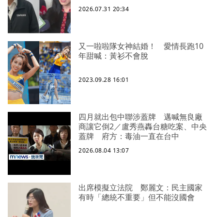
2026.07.31 20:34
又一啦啦隊女神結婚！ 愛情長跑10
年甜喊：黃衫不會脫
2023.09.28 16:01
四月就出包中聯涉蓋牌 邁喊無良廠
商讓它倒2／盧秀燕轟台糖吃案、中央
蓋牌 府方：毒油一直在台中
2026.08.04 13:07
出席模擬立法院 鄭麗文：民主國家
有時「總統不重要」但不能沒國會