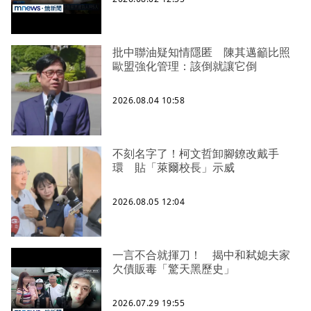
批中聯油疑知情隱匿 陳其邁籲比照
歐盟強化管理：該倒就讓它倒
2026.08.04 10:58
不刻名字了！柯文哲卸腳鐐改戴手
環 貼「萊爾校長」示威
2026.08.05 12:04
一言不合就揮刀！ 揭中和弒媳夫家
欠債販毒「驚天黑歷史」
2026.07.29 19:55