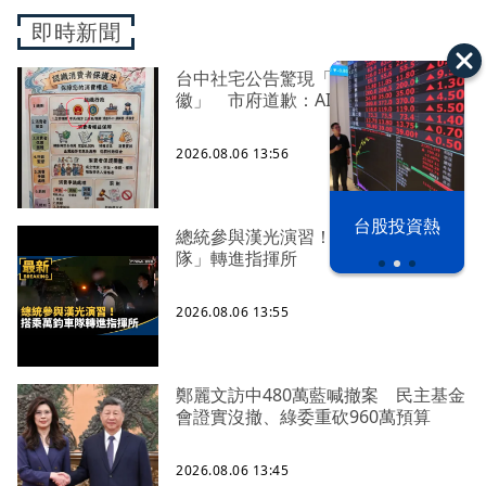
即時新聞
台中社宅公告驚現「中國五星國
徽」 市府道歉：AI製圖審查疏漏
2026.08.06 13:56
以色列 穹頂
台股投資熱
總統參與漢光演習！ 搭乘「萬鈞車
之下
隊」轉進指揮所
2026.08.06 13:55
鄭麗文訪中480萬藍喊撤案 民主基金
會證實沒撤、綠委重砍960萬預算
2026.08.06 13:45