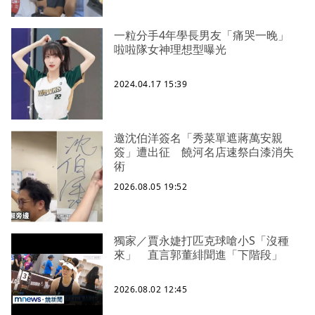
一粒分手4年學長男友「痛哭一晚」
啦啦隊女神理想型曝光
2024.04.17 15:39
邀沈伯洋簽名「秀菜單遮蔣萬安親
簽」遭出征 饒河名店速祭白漆消失
術
2026.08.05 19:52
獨家／賈永婕打匹克球嗆小S「沒種
來」 直言郭董緋聞進「下階段」
2026.08.02 12:45