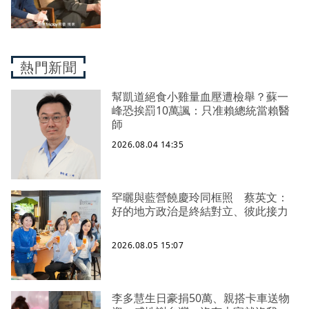
熱門新聞
幫凱道絕食小雞量血壓遭檢舉？蘇一
峰恐挨罰10萬諷：只准賴總統當賴醫
師
2026.08.04 14:35
罕曬與藍營饒慶玲同框照 蔡英文：
好的地方政治是終結對立、彼此接力
2026.08.05 15:07
李多慧生日豪捐50萬、親搭卡車送物