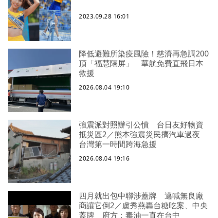
2023.09.28 16:01
降低避難所染疫風險！慈濟再急調200
頂「福慧隔屏」 華航免費直飛日本
救援
2026.08.04 19:10
強震派對照辦引公憤 台日友好物資
抵災區2／熊本強震災民擠汽車過夜
台灣第一時間跨海急援
2026.08.04 19:16
四月就出包中聯涉蓋牌 邁喊無良廠
商讓它倒2／盧秀燕轟台糖吃案、中央
蓋牌 府方：毒油一直在台中