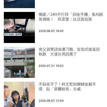
獨家／24H不打烊「回收手機」靠AI精
算價格！ 民眾驚：比店面划算
2026.08.05 18:45
喪父員警請假遭刁難、告別式後返回
執勤 大溪分局回應了
2026.07.31 18:02
不刻名字了！柯文哲卸腳鐐改戴手
環 貼「萊爾校長」示威
2026.08.05 12:04