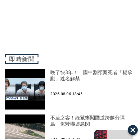
即時新聞
晚了快3年！ 國中割頸案死者「楊承
勳」姓名解禁
2026.08.06 18:45
不速之客！綠鬣蜥闖國道跨越分隔
島 駕駛嚇壞急閃