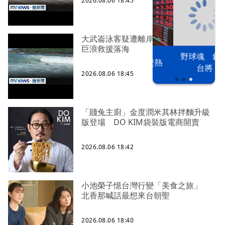
2026.08.06 18:45
大武崙泳客疑遭離岸流捲走 4消防頂
巨浪救援落海
以色列 穹頂
野球魂 鏡訪
台股投資熱
之下
台將
2026.08.06 18:45
「賤兔主廚」金度潤米其林拌麵升級
版登場 DO KIM袋裝版電商開賣
2026.08.06 18:42
小池榮子憶台灣行變「美食之旅」
北香那喊話最想來台朝聖
2026.08.06 18:40