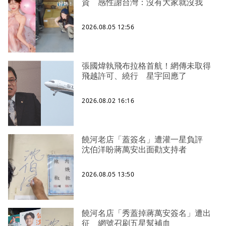
資 感性謝台灣：沒有大家就沒我
2026.08.05 12:56
張國煒執飛布拉格首航！網傳未取得
飛越許可、繞行 星宇回應了
2026.08.02 16:16
饒河老店「蓋簽名」遭灌一星負評
沈伯洋盼蔣萬安出面勸支持者
2026.08.05 13:50
饒河名店「秀蓋掉蔣萬安簽名」遭出
征 網號召刷五星幫補血