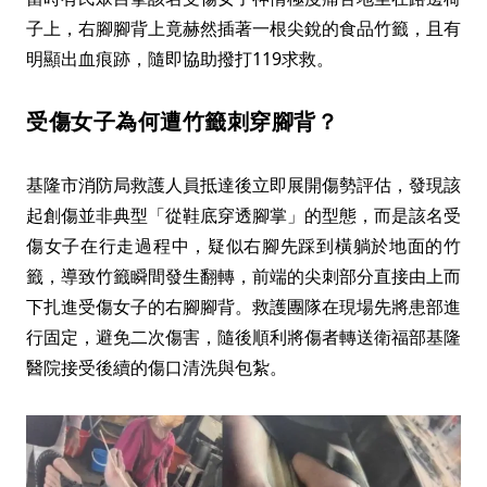
子上，右腳腳背上竟赫然插著一根尖銳的食品竹籤，且有
明顯出血痕跡，隨即協助撥打119求救。
受傷女子為何遭竹籤刺穿腳背？
基隆市消防局救護人員抵達後立即展開傷勢評估，發現該
起創傷並非典型「從鞋底穿透腳掌」的型態，而是該名受
傷女子在行走過程中，疑似右腳先踩到橫躺於地面的竹
籤，導致竹籤瞬間發生翻轉，前端的尖刺部分直接由上而
下扎進受傷女子的右腳腳背。救護團隊在現場先將患部進
行固定，避免二次傷害，隨後順利將傷者轉送衛福部基隆
醫院接受後續的傷口清洗與包紮。