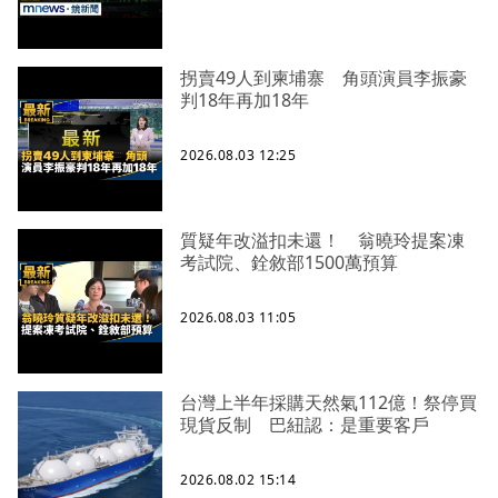
拐賣49人到柬埔寨 角頭演員李振豪
判18年再加18年
2026.08.03 12:25
質疑年改溢扣未還！ 翁曉玲提案凍
考試院、銓敘部1500萬預算
2026.08.03 11:05
台灣上半年採購天然氣112億！祭停買
現貨反制 巴紐認：是重要客戶
2026.08.02 15:14