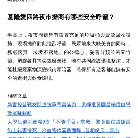
基隆愛四路夜市攤商有哪些安全呼籲？
事實上，夜市周邊皆有設置充足的垃圾桶與資源回收設
施。現場攤商對此強烈呼籲，民眾前來大啖美食的同時，
務必落實「垃圾不落地」的公德心，妥善分類並丟棄竹
籤、塑膠餐具等尖銳廢棄物。唯有共同維護環境整潔，才
能杜絕廢棄物演變成街頭暗器，確保所有遊客都能擁有安
全的逛街與飲食環境。
相關文章
新書控昔戰友凱道抗爭背棄落跑 吳崢批黃國昌極度自戀
致眾叛親離
大學生遭刺連喊9次「不能呼吸」求救！警竟聽信凶嫌當
街上銬害慘死 冷血密錄器畫面曝...首相怒斥：噁心