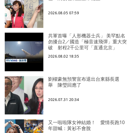
2026.08.05 07:59
共軍首曝「人形機器士兵」 美罕點名
勿擾台2／國造「極音速飛彈」重大突
破 射程2千公里可「直通北京」
2026.08.02 18:35
劉櫂豪無預警宣布退出台東縣長選
舉 陳瑩回應了
2026.07.31 20:34
又一啦啦隊女神結婚！ 愛情長跑10
年甜喊：黃衫不會脫