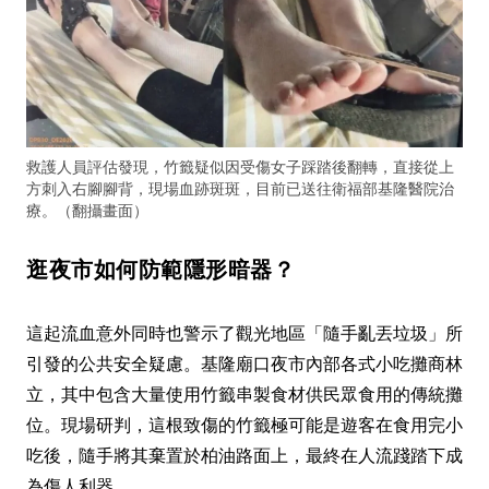
救護人員評估發現，竹籤疑似因受傷女子踩踏後翻轉，直接從上
方刺入右腳腳背，現場血跡斑斑，目前已送往衛福部基隆醫院治
療。（翻攝畫面）
逛夜市如何防範隱形暗器？
這起流血意外同時也警示了觀光地區「隨手亂丟垃圾」所
引發的公共安全疑慮。基隆廟口夜市內部各式小吃攤商林
立，其中包含大量使用竹籤串製食材供民眾食用的傳統攤
位。現場研判，這根致傷的竹籤極可能是遊客在食用完小
吃後，隨手將其棄置於柏油路面上，最終在人流踐踏下成
為傷人利器。