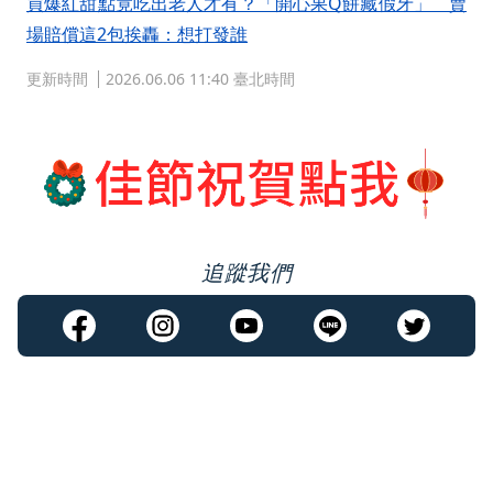
買爆紅甜點竟吃出老人才有？「開心果Q餅藏假牙」 賣
場賠償這2包挨轟：想打發誰
更新時間
2026.06.06 11:40 臺北時間
追蹤我們