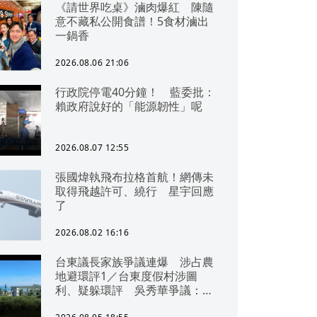
《請世界吃桌》滷肉爆紅 陳隨
意不藏私公開食譜！5食材滷出
一鍋香
2026.08.06 21:06
行政院停電40分鐘！ 藍委批：
賴政府說好的「能源韌性」呢
2026.08.07 12:55
張國煒執飛布拉格首航！網傳未
取得飛越許可、繞行 星宇回應
了
2026.08.02 16:16
台東議長家族爭議連爆 涉占農
地避環評1／台東度假村涉圖
利、疑躲環評 吳秀華爭議：概
無參與