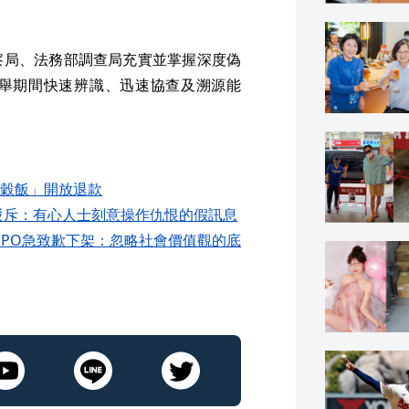
察局、法務部調查局充實並掌握深度偽
舉期間快速辨識、迅速協查及溯源能
穀飯」開放退款
部駁斥：有心人士刻意操作仇恨的假訊息
PPO急致歉下架：忽略社會價值觀的底