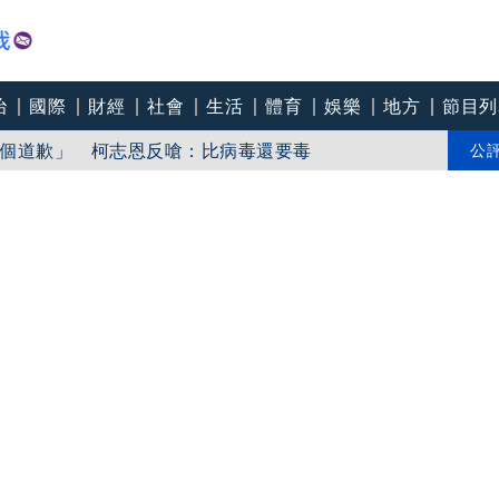
治
國際
財經
社會
生活
體育
娛樂
地方
節目列
「東北部海面」
個道歉」 柯志恩反嗆：比病毒還要毒
公
中心逼垮包商