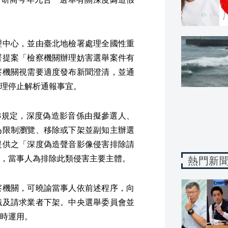
理中心，並由臺北地檢署處理全國性重
署提案「檢察機關辦理妨害選舉案件有
察機關視需要適度發布新聞澄清，並通
理停止解析通報事宜。
3規定，深度偽造影音係由擬參選人、
為限制瀏覽、移除或下架並副知主辦選
提供之「深度偽造聲音影像侵害排除請
，當事人為排除此類侵害主要主體。
熱門新
察機關，可曉諭當事人依前述程序，向
識及請求業者下架。中央選舉委員會並
時運用。