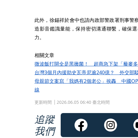
此外，徐錫祥於會中也請內政部警政署刑事警
造影音鑑識量能，保持密切溝通聯繫，確保選
力。
相關文章
微波飯打開全是黑黴菌！ 超商急下架「藜麥多
台灣3個月內援助史瓦帝尼逾240億？ 外交
母親節文案寫「我媽有2個老公」挨轟 中國O
線
更新時間
2026.06.05 06:40 臺北時間
追蹤
我們