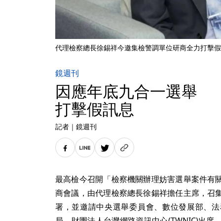
代理檢察總長徐錫祥今邀集檢警調單位研商全力打擊假
鏡週刊
因應年底九合一選舉
打擊假訊息
記者
｜
鏡週刊
最高檢今召開「檢察機關辦理妨害選舉案件有
商會議，由代理檢察總長徐錫祥擔任主席，召
署，並邀請中央選舉委員會、數位發展部、法
局、財團法人台灣網路資訊中心(TWNIC)出