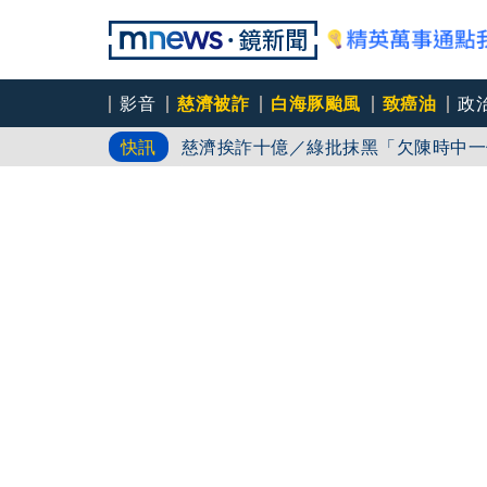
影音
慈濟被詐
白海豚颱風
致癌油
政
白海豚路徑又南修！ 海警範圍擴增到
快訊
慈濟挨詐十億／綠批抹黑「欠陳時中一
吳秀華家族又生波 前台東縣長蓋安養