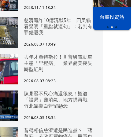
2023.11.11 13:24
漢光42演習
台股投資熱
慈濟遭詐10億沉默5年 四叉貓
看聲明「重點就這句」：若判有
罪錢還我
2026.08.07 10:49
去年才買特斯拉！川普酸電動車
主患「里程病」 業界憂美喪失
轉型紅利
2026.08.07 08:23
陳見賢不只心痛還很怒！疑遭
「設局」難消氣、地方拱再戰
竹北靠攏白營留懸念
2026.08.05 18:34
昔稱相信慈濟還是民進黨？ 蔣
萬安：若政府買夠疫苗，民團也