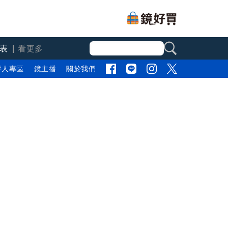
表
看更多
評人專區
鏡主播
關於我們