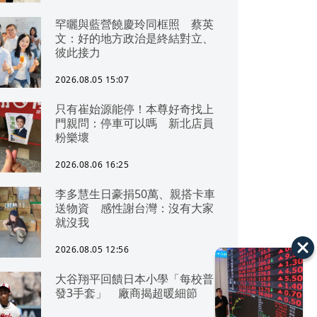
罕曬與藍營饒慶玲同框照 蔡英
文：好的地方政治是終結對立、
彼此接力
2026.08.05 15:07
只有崔始源能停！本尊好奇找上
門親問：停車可以嗎 新北店員
粉樂壞
2026.08.06 16:25
李多慧生日豪捐50萬、親搭卡車
送物資 感性謝台灣：沒有大家
就沒我
2026.08.05 12:56
大谷翔平回饋日本小學「每校普
發3手套」 廠商揭超暖細節