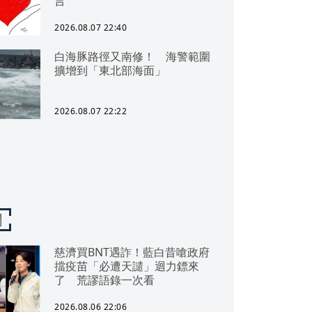
言
2026.08.07 22:40
白海豚路徑又南修！ 海警範圍
擴增到「東北部海面」
2026.08.07 22:22
聞
慈濟買BNT遇詐！藍白昔嗆政府
擋疫苗「必遭天譴」迴力鏢來
了 荒謬語錄一次看
2026.08.06 22:06