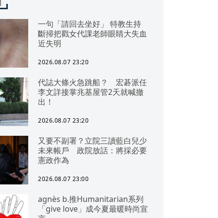
聞
一句「請回去坐好」 特教生持
斷掃把戳女代課老師眼睛大失血
近失明
2026.08.07 23:20
代誌大條火急跳船？ 宏碁派任
李文詳接掌兆基屋管2天就喊撤
出！
2026.08.07 23:20
又要不副署？立院三讀藍白兒少
未來帳戶 政院放話：將採必要
憲政作為
2026.08.07 23:00
agnès b.推Humanitarian系列
「give love」成今夏最暖時尚宣