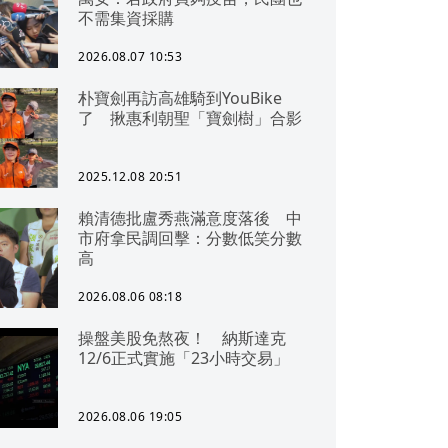
不需集資採購
2026.08.07 10:53
朴寶劍再訪高雄騎到YouBike
了 揪惠利朝聖「寶劍樹」合影
2025.12.08 20:51
賴清德批盧秀燕滿意度落後 中
市府拿民調回擊：分數低笑分數
高
2026.08.06 08:18
操盤美股免熬夜！ 納斯達克
12/6正式實施「23小時交易」
2026.08.06 19:05