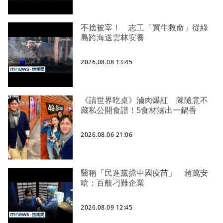
不捨被宰！ 志工「買牛救命」從綠
島跨海送雲林安養
2026.08.08 13:45
《請世界吃桌》滷肉爆紅 陳隨意不
藏私公開食譜！5食材滷出一鍋香
2026.08.06 21:06
醫稱「民進黨擋中國疫苗」 蔣萬安
嗆：百般刁難企業
2026.08.09 12:45