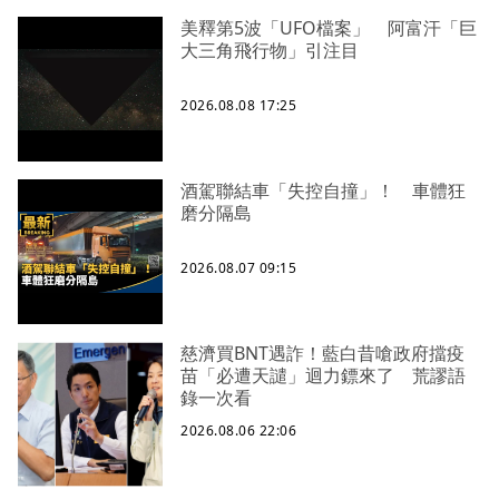
美釋第5波「UFO檔案」 阿富汗「巨
大三角飛行物」引注目
2026.08.08 17:25
酒駕聯結車「失控自撞」！ 車體狂
磨分隔島
2026.08.07 09:15
慈濟買BNT遇詐！藍白昔嗆政府擋疫
苗「必遭天譴」迴力鏢來了 荒謬語
錄一次看
2026.08.06 22:06