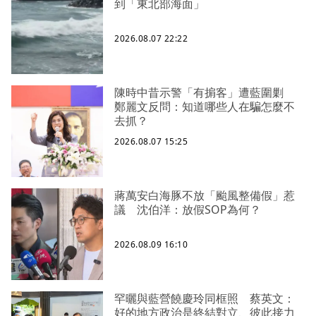
到「東北部海面」
2026.08.07 22:22
陳時中昔示警「有掮客」遭藍圍剿
鄭麗文反問：知道哪些人在騙怎麼不
去抓？
2026.08.07 15:25
蔣萬安白海豚不放「颱風整備假」惹
議 沈伯洋：放假SOP為何？
2026.08.09 16:10
罕曬與藍營饒慶玲同框照 蔡英文：
好的地方政治是終結對立、彼此接力