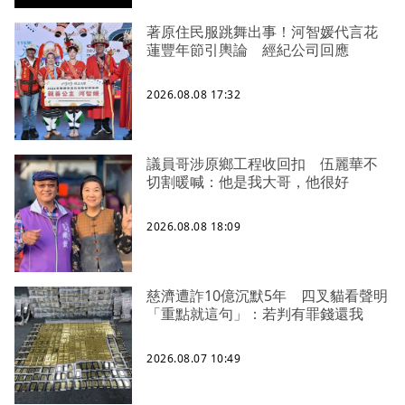
著原住民服跳舞出事！河智媛代言花
蓮豐年節引輿論 經紀公司回應
2026.08.08 17:32
議員哥涉原鄉工程收回扣 伍麗華不
切割暖喊：他是我大哥，他很好
2026.08.08 18:09
慈濟遭詐10億沉默5年 四叉貓看聲明
「重點就這句」：若判有罪錢還我
2026.08.07 10:49