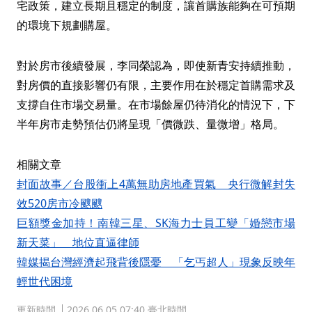
宅政策，建立長期且穩定的制度，讓首購族能夠在可預期
的環境下規劃購屋。
對於房市後續發展，李同榮認為，即使新青安持續推動，
對房價的直接影響仍有限，主要作用在於穩定首購需求及
支撐自住市場交易量。在市場餘屋仍待消化的情況下，下
半年房市走勢預估仍將呈現「價微跌、量微增」格局。
相關文章
封面故事／台股衝上4萬無助房地產買氣 央行微解封失
效520房市冷颼颼
巨額獎金加持！南韓三星、SK海力士員工變「婚戀市場
新天菜」 地位直逼律師
韓媒揭台灣經濟起飛背後隱憂 「乞丐超人」現象反映年
輕世代困境
更新時間
2026.06.05 07:40 臺北時間