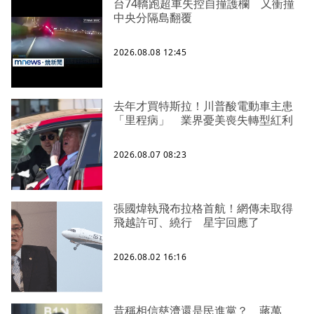
台74轎跑超車失控自撞護欄 又衝撞
中央分隔島翻覆
2026.08.08 12:45
去年才買特斯拉！川普酸電動車主患
「里程病」 業界憂美喪失轉型紅利
2026.08.07 08:23
張國煒執飛布拉格首航！網傳未取得
飛越許可、繞行 星宇回應了
2026.08.02 16:16
昔稱相信慈濟還是民進黨？ 蔣萬