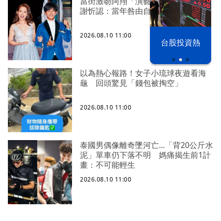
當街激吻阿翔「演藝工作慘歸零」
謝忻認：當年咎由自取
2026.08.10 11:00
漢光42演習
台股投資熱
以為熱心報路！女子小琉球夜遊看海
龜 回頭驚見「錢包被掏空」
2026.08.10 11:00
泰國男偶像離奇墜河亡...「背20公斤水
泥」單車仍下落不明 媽痛揭生前1計
畫：不可能輕生
2026.08.10 11:00