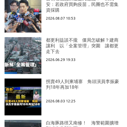
安：若政府買夠疫苗，民團也不需集
資採購
2026.08.07 10:53
都更利益談不攏 僵局怎破解？建商
讓利 以「全案管理」突圍 讓都更
走下去
2026.06.29 19:33
拐賣49人到柬埔寨 角頭演員李振豪
判18年再加18年
2026.08.03 12:25
白海豚路徑又南修！ 海警範圍擴增