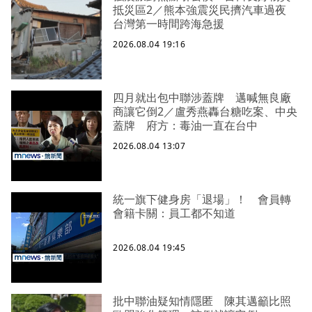
抵災區2／熊本強震災民擠汽車過夜
台灣第一時間跨海急援
2026.08.04 19:16
四月就出包中聯涉蓋牌 邁喊無良廠
商讓它倒2／盧秀燕轟台糖吃案、中央
蓋牌 府方：毒油一直在台中
2026.08.04 13:07
統一旗下健身房「退場」！ 會員轉
會籍卡關：員工都不知道
2026.08.04 19:45
批中聯油疑知情隱匿 陳其邁籲比照