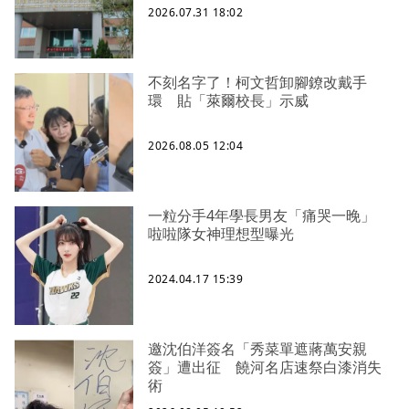
2026.07.31 18:02
不刻名字了！柯文哲卸腳鐐改戴手
環 貼「萊爾校長」示威
2026.08.05 12:04
一粒分手4年學長男友「痛哭一晚」
啦啦隊女神理想型曝光
2024.04.17 15:39
邀沈伯洋簽名「秀菜單遮蔣萬安親
簽」遭出征 饒河名店速祭白漆消失
術