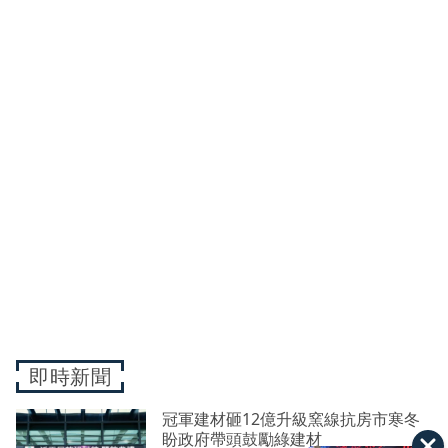
即時新聞
冠軍建材砸12億升級窯線抗房市寒冬
盼政府帶頭鼓勵綠建材