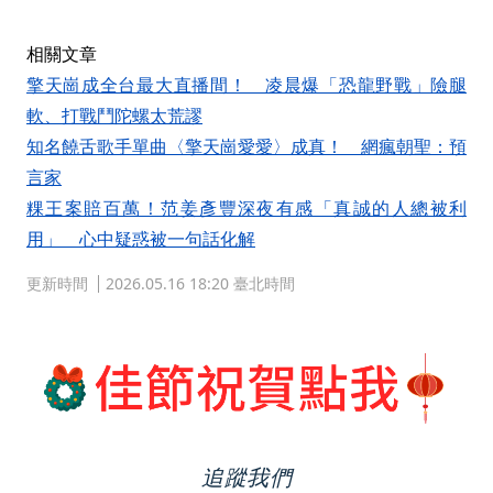
相關文章
擎天崗成全台最大直播間！ 凌晨爆「恐龍野戰」險腿
軟、打戰鬥陀螺太荒謬
知名饒舌歌手單曲〈擎天崗愛愛〉成真！ 網瘋朝聖：預
言家
粿王案賠百萬！范姜彥豐深夜有感「真誠的人總被利
用」 心中疑惑被一句話化解
更新時間
2026.05.16 18:20 臺北時間
追蹤我們