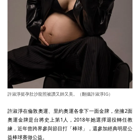
許淑淨挺孕肚沙龍照被讚又帥又美。（翻攝許淑淨IG）
許淑淨在倫敦奧運、里約奧運各拿下一面金牌，坐擁2面
奧運金牌是台將史上第1人，2018年她選擇退役轉任教
練，近年曾跨界參與節目打「棒球」，還參加經典明星公
益棒球賽做公益。