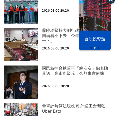
2026.08.06 20:20
翁曉玲堅持大刪行政院今年預算 韓
國瑜看不下去：今年剩4個月「你思考
以色列 穹頂
台股投資熱
一下」
之下
2026.08.06 20:20
國民黨控台糖董事「綠友友」點名陳
其邁 高市府駁斥：毫無事實依據
2026.08.06 20:20
疊單計時算法現歧異 外送工會開戰
Uber Eats