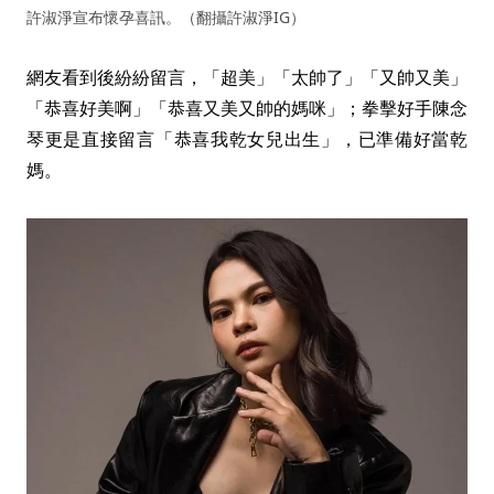
許淑淨宣布懷孕喜訊。（翻攝許淑淨IG）
網友看到後紛紛留言，「超美」「太帥了」「又帥又美」
「恭喜好美啊」「恭喜又美又帥的媽咪」；拳擊好手陳念
琴更是直接留言「恭喜我乾女兒出生」，已準備好當乾
媽。