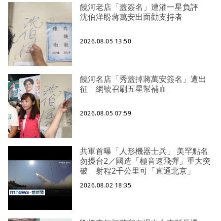
饒河老店「蓋簽名」遭灌一星負評
沈伯洋盼蔣萬安出面勸支持者
2026.08.05 13:50
饒河名店「秀蓋掉蔣萬安簽名」遭出
征 網號召刷五星幫補血
2026.08.05 07:59
共軍首曝「人形機器士兵」 美罕點名
勿擾台2／國造「極音速飛彈」重大突
破 射程2千公里可「直通北京」
2026.08.02 18:35