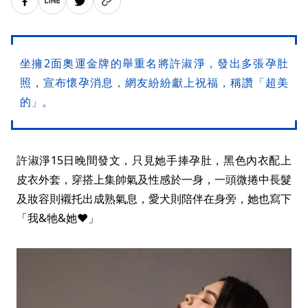
坐擁2面奧運金牌的舉重名將許淑淨，發出多張孕肚
照，宣布懷孕消息，網友紛紛獻上祝福，稱讚「超美
的」。
許淑淨15日晚間發文，只見她手捧孕肚，黑色內衣配上
皮衣外套，穿搭上集帥氣及性感於一身，一頭微捲中長髮
及妝容則襯托出成熟氣息，愛犬則陪伴在身旁，她也寫下
「我&牠&她❤️」