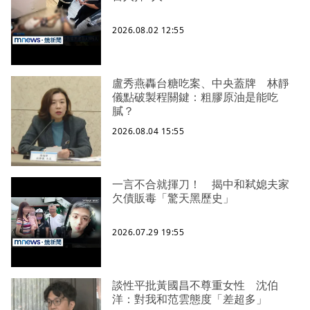
2026.08.02 12:55
盧秀燕轟台糖吃案、中央蓋牌 林靜
儀點破製程關鍵：粗膠原油是能吃
膩？
2026.08.04 15:55
一言不合就揮刀！ 揭中和弒媳夫家
欠債販毒「驚天黑歷史」
2026.07.29 19:55
談性平批黃國昌不尊重女性 沈伯
洋：對我和范雲態度「差超多」