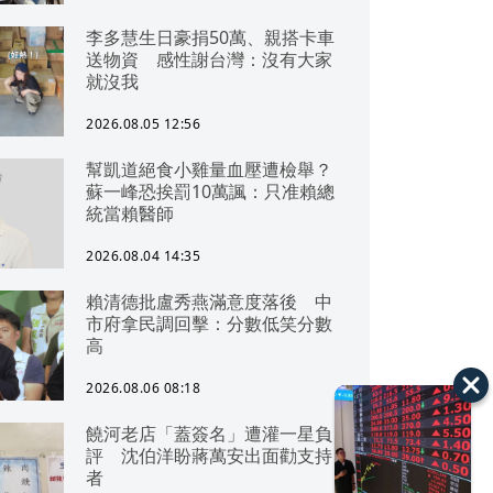
李多慧生日豪捐50萬、親搭卡車
送物資 感性謝台灣：沒有大家
就沒我
2026.08.05 12:56
幫凱道絕食小雞量血壓遭檢舉？
蘇一峰恐挨罰10萬諷：只准賴總
統當賴醫師
2026.08.04 14:35
賴清德批盧秀燕滿意度落後 中
市府拿民調回擊：分數低笑分數
高
2026.08.06 08:18
饒河老店「蓋簽名」遭灌一星負
評 沈伯洋盼蔣萬安出面勸支持
者