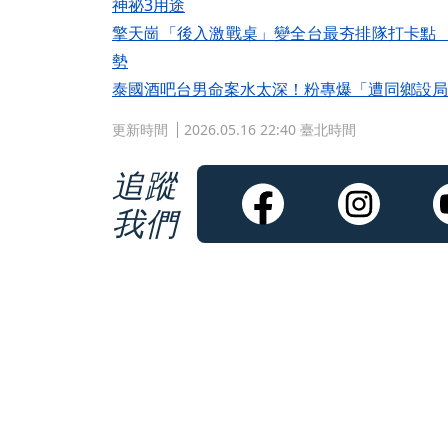
神祕3用途
擎天崗「後入激戰桌」變全台最夯排隊打卡點
勢
泰國酒吧台男命案水太深！粉專爆「遭同鄉設局
更新時間
2026.05.16 22:40 臺北時間
追蹤
我們