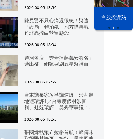
2026.08.05 13:50
以色列 穹頂
台股投資熱
陳見賢不只心痛還很怒！疑遭
之下
「設局」難消氣、地方拱再戰
竹北靠攏白營留懸念
2026.08.05 18:34
饒河名店「秀蓋掉蔣萬安簽名」
遭出征 網號召刷五星幫補血
2026.08.05 07:59
台東議長家族爭議連爆 涉占農
地避環評1／台東度假村涉圖
利、疑躲環評 吳秀華爭議：概
無參與
2026.08.05 18:55
張國煒執飛布拉格首航！網傳未
取得飛越許可、繞行 星宇回應