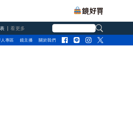
表
看更多
評人專區
鏡主播
關於我們