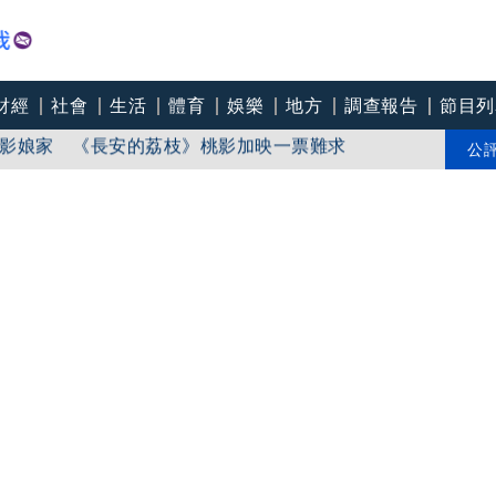
財經
社會
生活
體育
娛樂
地方
調查報告
節目列
影娘家 《長安的荔枝》桃影加映一票難求
苗「必遭天譴」迴力鏢來了 荒謬語錄一次看
公
line》進軍多倫多 柯林法洛姊弟相挺