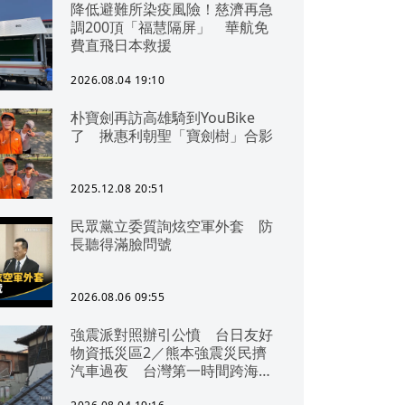
降低避難所染疫風險！慈濟再急
調200頂「福慧隔屏」 華航免
費直飛日本救援
2026.08.04 19:10
朴寶劍再訪高雄騎到YouBike
了 揪惠利朝聖「寶劍樹」合影
2025.12.08 20:51
民眾黨立委質詢炫空軍外套 防
長聽得滿臉問號
2026.08.06 09:55
強震派對照辦引公憤 台日友好
物資抵災區2／熊本強震災民擠
汽車過夜 台灣第一時間跨海急
援