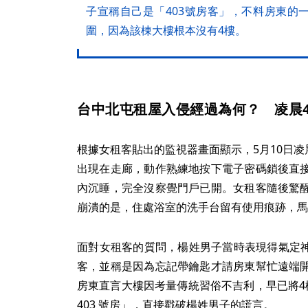
子宣稱自己是「403號房客」，不料房東的
圍，因為該棟大樓根本沒有4樓。
台中北屯租屋入侵經過為何？ 凌晨
根據女租客貼出的監視器畫面顯示，5月10日凌
出現在走廊，動作熟練地按下電子密碼鎖後直
內沉睡，完全沒察覺門戶已開。女租客隨後驚
崩潰的是，住處浴室的洗手台留有使用痕跡，馬
面對女租客的質問，楊姓男子當時表現得氣定神
客，並稱是因為忘記帶鑰匙才請房東幫忙遠端
房東直言大樓因考量傳統習俗不吉利，早已將4
403 號房」，直接戳破楊姓男子的謊言。