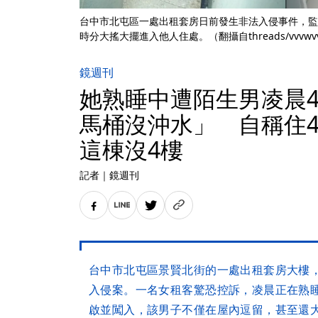
台中市北屯區一處出租套房日前發生非法入侵事件，監
時分大搖大擺進入他人住處。（翻攝自threads/vvvwvv
鏡週刊
她熟睡中遭陌生男凌晨
馬桶沒沖水」 自稱住40
這棟沒4樓
記者
｜
鏡週刊
台中市北屯區景賢北街的一處出租套房大樓
入侵案。一名女租客驚恐控訴，凌晨正在熟
啟並闖入，該男子不僅在屋內逗留，甚至還