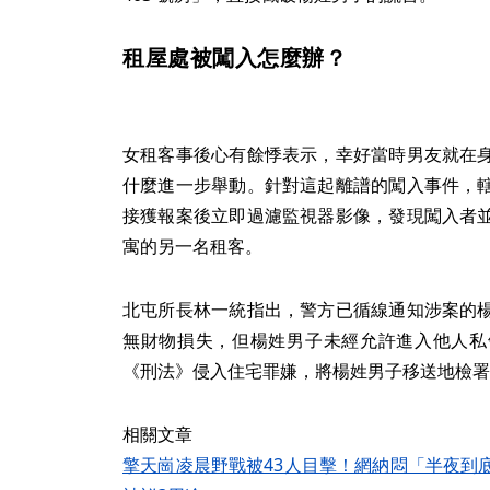
租屋處被闖入怎麼辦？
女租客事後心有餘悸表示，幸好當時男友就在
什麼進一步舉動。針對這起離譜的闖入事件，
接獲報案後立即過濾監視器影像，發現闖入者
寓的另一名租客。
北屯所長林一統指出，警方已循線通知涉案的
無財物損失，但楊姓男子未經允許進入他人私
《刑法》侵入住宅罪嫌，將楊姓男子移送地檢署
相關文章
擎天崗凌晨野戰被43人目擊！網納悶「半夜到