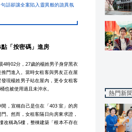
一句話卻讓全案陷入靈異般的詭異氛
4點「按密碼」進房
晨4時02分，27歲的楊姓男子身穿黑衣
接推門進入。當時女租客與男友正在屋
醒發現楊姓男子站在屋內，更令女租客
桶也被使用過且未沖水。
熱門新
閒，宣稱自己是住在「403 室」的房
開門。然而，女租客隔日向房東求證，
樓改稱為5樓，整棟建築「根本不存在