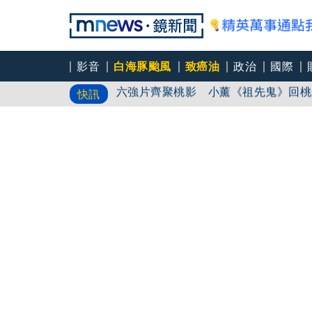
影音
白海豚颱風
致癌油
政治
國際
六強片齊聚桃影 小薰《祖先鬼》回桃
快訊
慈濟買BNT遇詐！藍白昔嗆政府擋疫
8年磨一劍 陳法拉自編自導《Blood