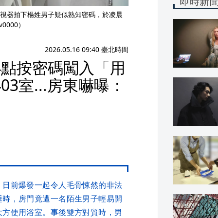
即時新
視器拍下楊姓男子疑似熟知密碼，於凌晨
0000）
2026.05.16 09:40 臺北時間
4點按密碼闖入「用
3室...房東嚇曝：
，日前爆發一起令人毛骨悚然的非法
睡時，房門竟遭一名陌生男子輕易開
大方使用浴室。事後雙方對質時，男