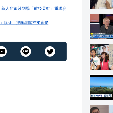
 新人穿婚紗到場「前後晃動」重現姿
」慘死 揭露老闆神祕背景