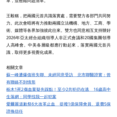
單，並壓縮問題清單。
王毅稱，把兩國元首共識落實處，需要雙方各部門共同努
力。此次會晤將有力推動兩國立法機構、地方、工商、學
術、媒體等各界加強彼此往來。雙方也同意相互支持辦好
2026年亞太經合組織領導人非正式會議和20國集團領導
人高峰會。中美各層級都應行動起來，落實兩國元首共
識，取得更多視覺化成果。
相關文章
蘇一峰遭爆值班失聯、未經同意受訪 北市聯醫證實：曾
有聯絡不到情形
栃木1死2傷血案疑先踩點！至少2共犯仍在逃 16歲高中
生落網：同學找我一起犯案
愛爾麗道歉祭6大改革止血 提撥1億保障會員、退費5保
證挽信任