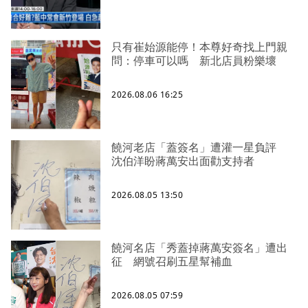
只有崔始源能停！本尊好奇找上門親
問：停車可以嗎 新北店員粉樂壞
2026.08.06 16:25
饒河老店「蓋簽名」遭灌一星負評
沈伯洋盼蔣萬安出面勸支持者
2026.08.05 13:50
饒河名店「秀蓋掉蔣萬安簽名」遭出
征 網號召刷五星幫補血
2026.08.05 07:59