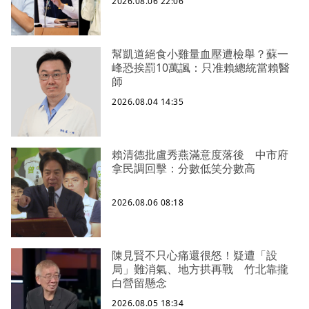
2026.08.06 22:06
幫凱道絕食小雞量血壓遭檢舉？蘇一
峰恐挨罰10萬諷：只准賴總統當賴醫
師
2026.08.04 14:35
賴清德批盧秀燕滿意度落後 中市府
拿民調回擊：分數低笑分數高
2026.08.06 08:18
陳見賢不只心痛還很怒！疑遭「設
局」難消氣、地方拱再戰 竹北靠攏
白營留懸念
2026.08.05 18:34