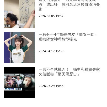
簽」遭出征 饒河名店速祭白漆消失
術
2026.08.05 19:52
一粒分手4年學長男友「痛哭一晚」
啦啦隊女神理想型曝光
2024.04.17 15:39
一言不合就揮刀！ 揭中和弒媳夫家
欠債販毒「驚天黑歷史」
2026.07.29 19:55