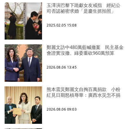
玉澤演巴黎下跪獻女友戒指 經紀公
司否認祕密求婚「是慶生抓拍照」
2025.02.05 15:08
鄭麗文訪中480萬藍喊撤案 民主基金
會證實沒撤、綠委重砍960萬預算
2026.08.06 13:45
熊本震災鄭麗文自掏百萬捐款 小粉
紅見日期怒槓辱華：廣西水災怎不捐
2026.08.06 09:03