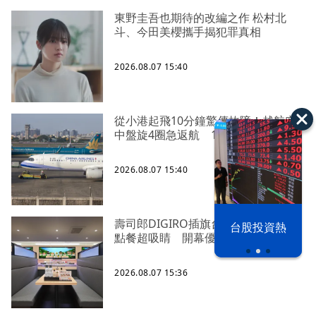
東野圭吾也期待的改編之作 松村北
斗、今田美櫻攜手揭犯罪真相
2026.08.07 15:40
從小港起飛10分鐘驚傳故障！越航空
中盤旋4圈急返航 198人候機室苦等
2026.08.07 15:40
壽司郎DIGIRO插旗台南！150吋巨幕
漢光42演習
台股投資熱
點餐超吸睛 開幕優惠懶人包曝光
2026.08.07 15:36