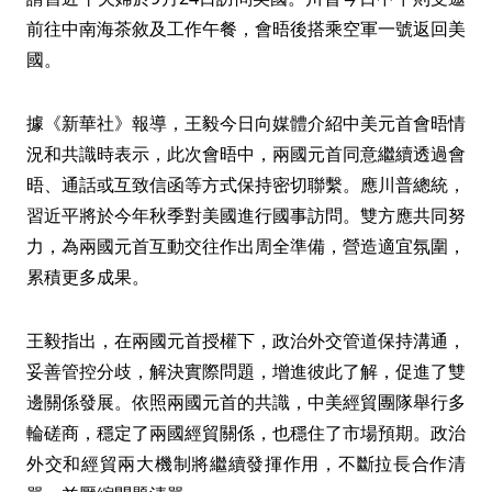
前往中南海茶敘及工作午餐，會晤後搭乘空軍一號返回美
國。
據《新華社》報導，王毅今日向媒體介紹中美元首會晤情
況和共識時表示，此次會晤中，兩國元首同意繼續透過會
晤、通話或互致信函等方式保持密切聯繫。應川普總統，
習近平將於今年秋季對美國進行國事訪問。雙方應共同努
力，為兩國元首互動交往作出周全準備，營造適宜氛圍，
累積更多成果。
王毅指出，在兩國元首授權下，政治外交管道保持溝通，
妥善管控分歧，解決實際問題，增進彼此了解，促進了雙
邊關係發展。依照兩國元首的共識，中美經貿團隊舉行多
輪磋商，穩定了兩國經貿關係，也穩住了市場預期。政治
外交和經貿兩大機制將繼續發揮作用，不斷拉長合作清