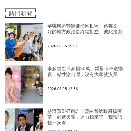
熱門新聞
罕曬與藍營饒慶玲同框照 蔡英文：
好的地方政治是終結對立、彼此接力
2026.08.05 15:07
李多慧生日豪捐50萬、親搭卡車送物
資 感性謝台灣：沒有大家就沒我
2026.08.05 12:56
慈濟買BNT遇詐！藍白昔嗆政府擋疫
苗「必遭天譴」迴力鏢來了 荒謬語
錄一次看