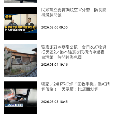
民眾黨立委質詢炫空軍外套 防長聽
得滿臉問號
2026.08.06 09:55
強震派對照辦引公憤 台日友好物資
抵災區2／熊本強震災民擠汽車過夜
台灣第一時間跨海急援
2026.08.04 19:16
獨家／24H不打烊「回收手機」靠AI精
算價格！ 民眾驚：比店面划算
2026.08.05 18:45