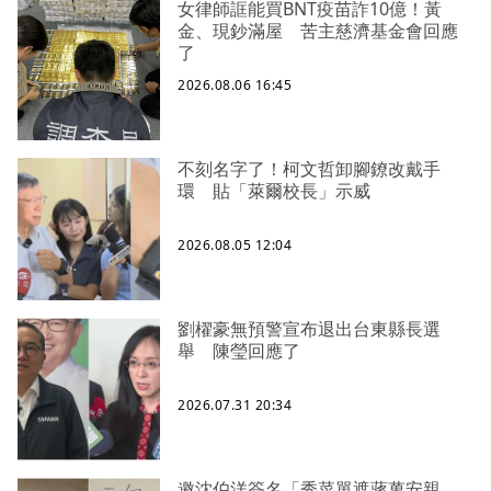
女律師誆能買BNT疫苗詐10億！黃
金、現鈔滿屋 苦主慈濟基金會回應
了
2026.08.06 16:45
不刻名字了！柯文哲卸腳鐐改戴手
環 貼「萊爾校長」示威
2026.08.05 12:04
劉櫂豪無預警宣布退出台東縣長選
舉 陳瑩回應了
2026.07.31 20:34
邀沈伯洋簽名「秀菜單遮蔣萬安親