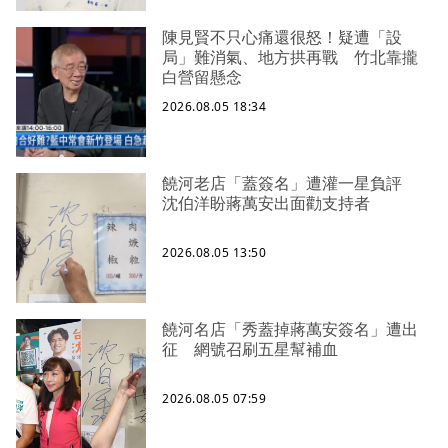
陳見賢不只心痛還很怒！疑遭「設
局」難消氣、地方拱再戰 竹北靠攏
白營留懸念
2026.08.05 18:34
饒河老店「蓋簽名」遭灌一星負評
沈伯洋盼蔣萬安出面勸支持者
2026.08.05 13:50
饒河名店「秀蓋掉蔣萬安簽名」遭出
征 網號召刷五星幫補血
2026.08.05 07:59