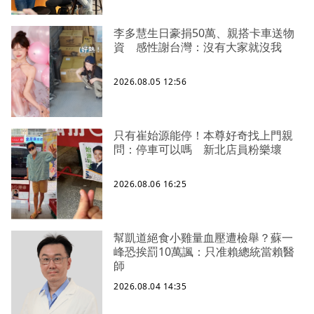
李多慧生日豪捐50萬、親搭卡車送物
資 感性謝台灣：沒有大家就沒我
2026.08.05 12:56
只有崔始源能停！本尊好奇找上門親
問：停車可以嗎 新北店員粉樂壞
2026.08.06 16:25
幫凱道絕食小雞量血壓遭檢舉？蘇一
峰恐挨罰10萬諷：只准賴總統當賴醫
師
2026.08.04 14:35