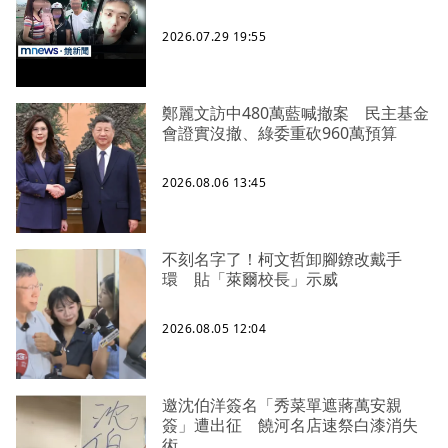
2026.07.29 19:55
鄭麗文訪中480萬藍喊撤案 民主基金
會證實沒撤、綠委重砍960萬預算
2026.08.06 13:45
不刻名字了！柯文哲卸腳鐐改戴手
環 貼「萊爾校長」示威
2026.08.05 12:04
邀沈伯洋簽名「秀菜單遮蔣萬安親
簽」遭出征 饒河名店速祭白漆消失
術