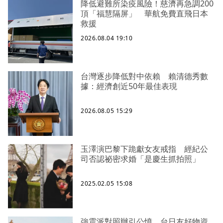
降低避難所染疫風險！慈濟再急調200
頂「福慧隔屏」 華航免費直飛日本
救援
2026.08.04 19:10
台灣逐步降低對中依賴 賴清德秀數
據：經濟創近50年最佳表現
2026.08.05 15:29
玉澤演巴黎下跪獻女友戒指 經紀公
司否認祕密求婚「是慶生抓拍照」
2025.02.05 15:08
強震派對照辦引公憤 台日友好物資