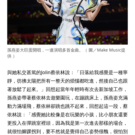
孫燕姿大巨蛋開唱，一連演唱多首金曲。（ 圖／Make Music提
供 ）
與她私交甚篤的Jolin蔡依林說：「日落給我感覺是一種寧
靜，彷彿太陽把所有一整天的煩惱都吃進，然後自己也跟
著放鬆了起來。」回想起當年年輕時有次去新加坡工作，
孫燕姿帶著蔡依林去遊樂園玩，在蹦跳床上，孫燕姿充滿
動力滿場飛，蔡依林卻跳也跳不起來，回想起這一段，蔡
依林說：「感覺她比較像是在玩樂的小孩，比小朋友還要
更投入在彈跳室裡頭，因為我是第一次進去那樣的場合，
就很怕腳踝拐到，要不然就是覺得自己姿勢很醜，很怕別