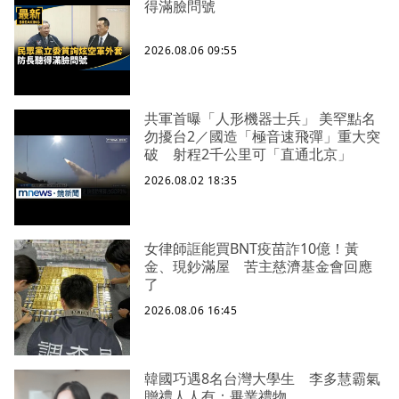
得滿臉問號
2026.08.06 09:55
共軍首曝「人形機器士兵」 美罕點名
勿擾台2／國造「極音速飛彈」重大突
破 射程2千公里可「直通北京」
2026.08.02 18:35
女律師誆能買BNT疫苗詐10億！黃
金、現鈔滿屋 苦主慈濟基金會回應
了
2026.08.06 16:45
韓國巧遇8名台灣大學生 李多慧霸氣
贈禮人人有：畢業禮物