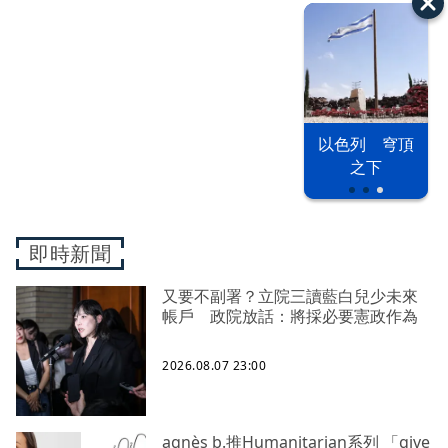
以色列 穹頂
漢光42演習
台股投資熱
之下
即時新聞
又要不副署？立院三讀藍白兒少未來
帳戶 政院放話：將採必要憲政作為
2026.08.07 23:00
agnès b.推Humanitarian系列 「give