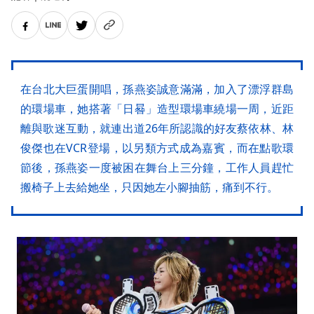
在台北大巨蛋開唱，孫燕姿誠意滿滿，加入了漂浮群島
的環場車，她搭著「日晷」造型環場車繞場一周，近距
離與歌迷互動，就連出道26年所認識的好友蔡依林、林
俊傑也在VCR登場，以另類方式成為嘉賓，而在點歌環
節後，孫燕姿一度被困在舞台上三分鐘，工作人員趕忙
搬椅子上去給她坐，只因她左小腳抽筋，痛到不行。