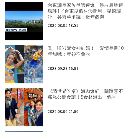
台東議長家族爭議連爆 涉占農地避
環評1／台東度假村涉圖利、疑躲環
評 吳秀華爭議：概無參與
2026.08.05 18:55
又一啦啦隊女神結婚！ 愛情長跑10
年甜喊：黃衫不會脫
2023.09.28 16:01
《請世界吃桌》滷肉爆紅 陳隨意不
藏私公開食譜！5食材滷出一鍋香
2026.08.06 21:06