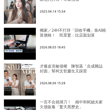
2025.04.14 15:34
獨家／24H不打烊「回收手機」靠AI精
算價格！ 民眾驚：比店面划算
2026.08.05 18:45
才爆皮克敏侵權 陳智菡「合成雜誌
封面」幫柯文哲慶生又踩雷
2026.08.06 15:28
一言不合就揮刀！ 揭中和弒媳夫家
欠債販毒「驚天黑歷史」