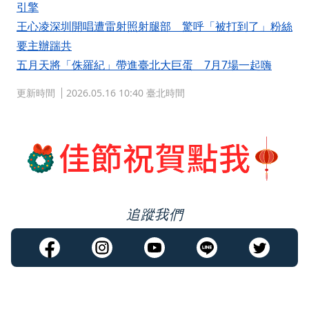
引擎
王心凌深圳開唱遭雷射照射腿部 驚呼「被打到了」粉絲
要主辦踹共
五月天將「侏羅紀」帶進臺北大巨蛋 7月7場一起嗨
更新時間
2026.05.16 10:40 臺北時間
追蹤我們