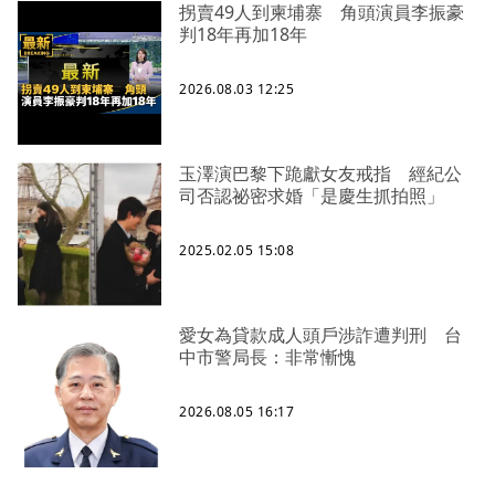
拐賣49人到柬埔寨 角頭演員李振豪
判18年再加18年
2026.08.03 12:25
玉澤演巴黎下跪獻女友戒指 經紀公
司否認祕密求婚「是慶生抓拍照」
2025.02.05 15:08
愛女為貸款成人頭戶涉詐遭判刑 台
中市警局長：非常慚愧
2026.08.05 16:17