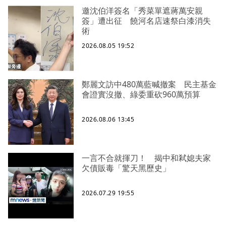
邀沈伯洋簽名「秀菜單遮蔣萬安親
簽」遭出征 饒河名店速祭白漆消失
術
2026.08.05 19:52
鄭麗文訪中480萬藍喊撤案 民主基金
會證實沒撤、綠委重砍960萬預算
2026.08.06 13:45
一言不合就揮刀！ 揭中和弒媳夫家
欠債販毒「驚天黑歷史」
2026.07.29 19:55