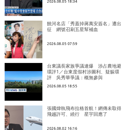
2026.08.05 18:34
饒河名店「秀蓋掉蔣萬安簽名」遭出
征 網號召刷五星幫補血
2026.08.05 07:59
台東議長家族爭議連爆 涉占農地避
環評1／台東度假村涉圖利、疑躲環
評 吳秀華爭議：概無參與
2026.08.05 18:55
張國煒執飛布拉格首航！網傳未取得
飛越許可、繞行 星宇回應了
2026.08.02 16:16