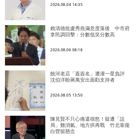
2026.08.04 14:35
賴清德批盧秀燕滿意度落後 中市府
拿民調回擊：分數低笑分數高
2026.08.06 08:18
饒河老店「蓋簽名」遭灌一星負評
沈伯洋盼蔣萬安出面勸支持者
2026.08.05 13:50
陳見賢不只心痛還很怒！疑遭「設
局」難消氣、地方拱再戰 竹北靠攏
白營留懸念