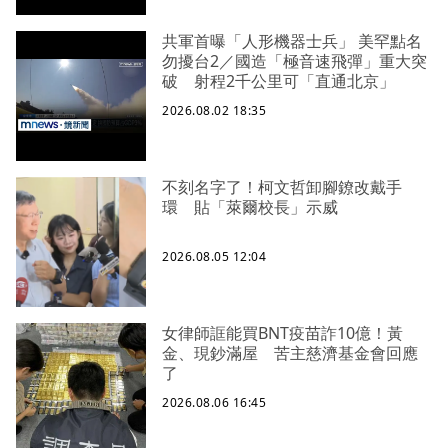
共軍首曝「人形機器士兵」 美罕點名
勿擾台2／國造「極音速飛彈」重大突
破 射程2千公里可「直通北京」
2026.08.02 18:35
不刻名字了！柯文哲卸腳鐐改戴手
環 貼「萊爾校長」示威
2026.08.05 12:04
女律師誆能買BNT疫苗詐10億！黃
金、現鈔滿屋 苦主慈濟基金會回應
了
2026.08.06 16:45