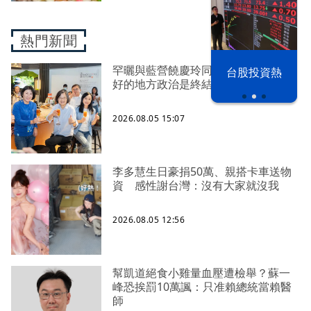
熱門新聞
以色列 穹頂
罕曬與藍營饒慶玲同框照 蔡英文：
台股投資熱
之下
好的地方政治是終結對立、彼此接力
2026.08.05 15:07
李多慧生日豪捐50萬、親搭卡車送物
資 感性謝台灣：沒有大家就沒我
2026.08.05 12:56
幫凱道絕食小雞量血壓遭檢舉？蘇一
峰恐挨罰10萬諷：只准賴總統當賴醫
師