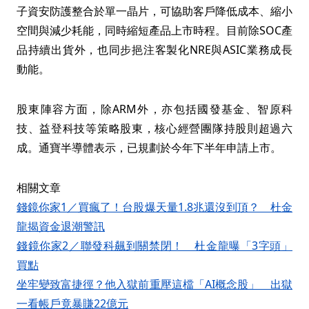
子資安防護整合於單一晶片，可協助客戶降低成本、縮小
空間與減少耗能，同時縮短產品上市時程。目前除SOC產
品持續出貨外，也同步挹注客製化NRE與ASIC業務成長
動能。
股東陣容方面，除ARM外，亦包括國發基金、智原科
技、益登科技等策略股東，核心經營團隊持股則超過六
成。通寶半導體表示，已規劃於今年下半年申請上市。
相關文章
錢鏡你家1／買瘋了！台股爆天量1.8兆還沒到頂？ 杜金
龍揭資金退潮警訊
錢鏡你家2／聯發科飆到關禁閉！ 杜金龍曝「3字頭」
買點
坐牢變致富捷徑？他入獄前重壓這檔「AI概念股」 出獄
一看帳戶竟暴賺22億元