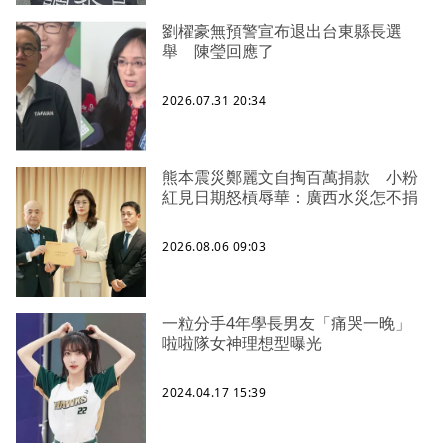
劉櫂豪無預警宣布退出台東縣長選
舉 陳瑩回應了
2026.07.31 20:34
熊本震災鄭麗文自掏百萬捐款 小粉
紅見日期怒槓辱華：廣西水災怎不捐
2026.08.06 09:03
一粒分手4年學長男友「痛哭一晚」
啦啦隊女神理想型曝光
2024.04.17 15:39