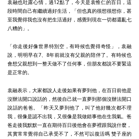
袁融也吐露心情，過12點了，今天是袁惟仁的百日，這
段時間自己有繼續過好生活，「但也真的很想很想你，甚
至我覺得我也沒有把生活過好，感覺到現在一切都還亂七
八糟的」。
「你走後好像世界特別空，有時候也覺得奇怪」，袁融
說，明明早在7、8年前就沒有父親的陪伴了。有時候也
會想父親想到一整天做不了任何事，但朋友都說不要緊這
是正常的。
袁融表示，大家都說人走後如果有夢到他，在百日前他是
沒辦法開口說話的，然後自己就一直夢到那個沒辦法開口
說話的爸爸。「昨天又夢到他了，叫了他好幾次都不理
我，很像是認不出我，又很像是我做錯事他在生我氣。爸
爸走後我默默一直在期待百日後他會在夢裡跟我說什麼，
其實常常覺得自己承受不了，不然可以復活嗎 雙子座的