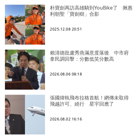
朴寶劍再訪高雄騎到YouBike了 揪惠
利朝聖「寶劍樹」合影
2025.12.08 20:51
賴清德批盧秀燕滿意度落後 中市府
拿民調回擊：分數低笑分數高
2026.08.06 08:18
張國煒執飛布拉格首航！網傳未取得
飛越許可、繞行 星宇回應了
2026.08.02 16:16