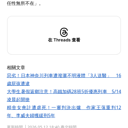
任性無所不在」。
在 Threads 查看
相關文章
惡劣！日本神奈川列車遭潑灑不明液體「3人送醫」 16
歲屁孩遭逮
大學生暑假返鄉注意！高鐵加碼28班5折優惠列車 5/14
凌晨起開搶
精舍女會計遭虐死！一審判決出爐 作家王薀重判12
年、李威夫婦獲緩刑5年
更新時間
2026.05.12 18:40 臺北時間