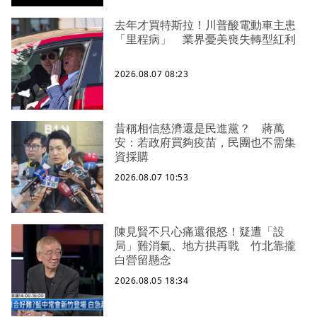
去年才買特斯拉！川普酸電動車主患
「里程病」 業界憂美喪失轉型紅利
2026.08.07 08:23
昔稱相信慈濟還是民進黨？ 蔣萬
安：若政府買夠疫苗，民團也不需集
資採購
2026.08.07 10:53
陳見賢不只心痛還很怒！疑遭「設
局」難消氣、地方拱再戰 竹北靠攏
白營留懸念
2026.08.05 18:34