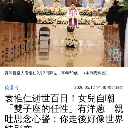
資深音樂人袁惟仁2月2日辭世，享年59歲。（本刊資料照）
鏡週刊
2026.05.12 14:40 臺北時間
袁惟仁逝世百日！女兒自嘲
「雙子座的任性」有洋蔥 親
吐思念心聲：你走後好像世界