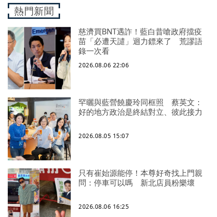
熱門新聞
慈濟買BNT遇詐！藍白昔嗆政府擋疫
苗「必遭天譴」迴力鏢來了 荒謬語
錄一次看
2026.08.06 22:06
罕曬與藍營饒慶玲同框照 蔡英文：
好的地方政治是終結對立、彼此接力
2026.08.05 15:07
只有崔始源能停！本尊好奇找上門親
問：停車可以嗎 新北店員粉樂壞
2026.08.06 16:25