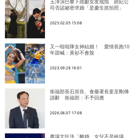
玉澤演巴黎下跪獻女友戒指 經紀公
司否認祕密求婚「是慶生抓拍照」
2025.02.05 15:08
又一啦啦隊女神結婚！ 愛情長跑10
年甜喊：黃衫不會脫
2023.09.28 16:01
衛福部長石崇良、食藥署長姜至剛傳
請辭 衛福部：不予回應
2026.08.07 17:08
農場文狂洗「離婚、女兒不是檢場