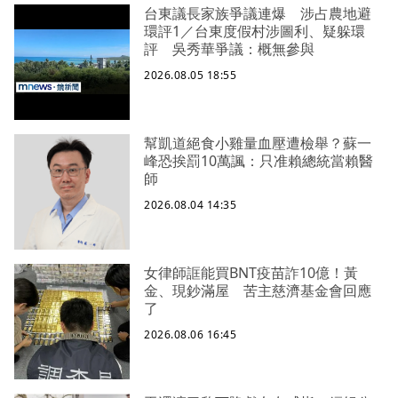
台東議長家族爭議連爆 涉占農地避
環評1／台東度假村涉圖利、疑躲環
評 吳秀華爭議：概無參與
2026.08.05 18:55
幫凱道絕食小雞量血壓遭檢舉？蘇一
峰恐挨罰10萬諷：只准賴總統當賴醫
師
2026.08.04 14:35
女律師誆能買BNT疫苗詐10億！黃
金、現鈔滿屋 苦主慈濟基金會回應
了
2026.08.06 16:45