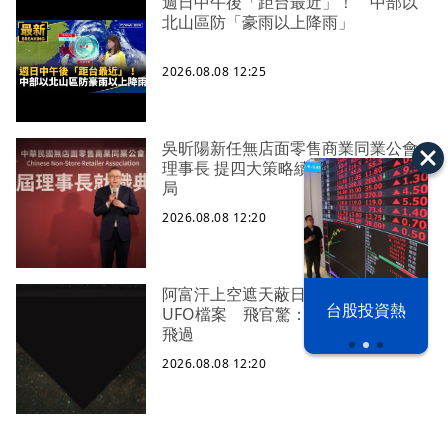
週日中午後「距台最近」！ 中部以
北山區防「豪雨以上降雨」
2026.08.08 12:25
吳昕陽新任無店面零售商業同業公會
理事長 提四大策略續走台灣零售業新
局
2026.08.08 12:20
阿富汗上空遮天蔽日！五角大廈最新
漢光42演習
台股投資熱
UFO檔案 飛官驚：巨型三角飛行物
飛過
2026.08.08 12:20