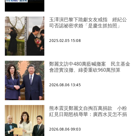
玉澤演巴黎下跪獻女友戒指 經紀公
司否認祕密求婚「是慶生抓拍照」
2025.02.05 15:08
鄭麗文訪中480萬藍喊撤案 民主基金
會證實沒撤、綠委重砍960萬預算
2026.08.06 13:45
熊本震災鄭麗文自掏百萬捐款 小粉
紅見日期怒槓辱華：廣西水災怎不捐
2026.08.06 09:03