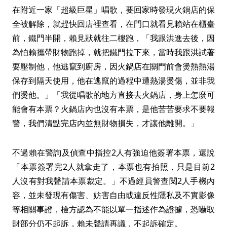
在附近一家「超級巨星」唱歌，要回家時發現火鍋店的保
全被解除，就趕快回店裡查看，在門口就看見賴站在櫃臺
前，鐵門半開，賴見狀就往二樓跑，「我跟洪進去後，因
為怕賴攜帶財物跑掉，就把鐵門拉下來，當時我跟洪試著
要壓制他，他逃竄到廚房，因火鍋店在關門前會燙熱熱湯
保存到隔天使用，他在逃竄的過程中遭熱湯燙傷，並非我
們燙他。」「我從唱歌的地方直接去火鍋店，身上怎麼可
能會有本票？火鍋店內也沒有本票，是他苦苦要求不要報
警，我們清點完店內並無財物損失，才讓他離開。」
不過賴在警詢及偵查中指控2人有強迫他簽署本票，還說
「本票簽署完2人就拿走了，本票也有拍照，只是目前2
人沒有對我聲請本票裁定。」不過經員警查閱2人手機內
容，並未發現有傷害、妨害自由或違反性隱私及不實影像
等相關事證，檢方認為不能以單一指述作為證據，恐嚇取
財部分仍不起訴，賴未聲請再議，不起訴確定。