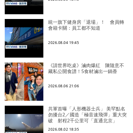
統一旗下健身房「退場」！ 會員轉
會籍卡關：員工都不知道
2026.08.04 19:45
《請世界吃桌》滷肉爆紅 陳隨意不
藏私公開食譜！5食材滷出一鍋香
2026.08.06 21:06
共軍首曝「人形機器士兵」 美罕點名
勿擾台2／國造「極音速飛彈」重大突
破 射程2千公里可「直通北京」
2026.08.02 18:35