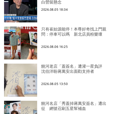
白營留懸念
2026.08.05 18:34
只有崔始源能停！本尊好奇找上門親
問：停車可以嗎 新北店員粉樂壞
2026.08.06 16:25
饒河老店「蓋簽名」遭灌一星負評
沈伯洋盼蔣萬安出面勸支持者
2026.08.05 13:50
饒河名店「秀蓋掉蔣萬安簽名」遭出
征 網號召刷五星幫補血