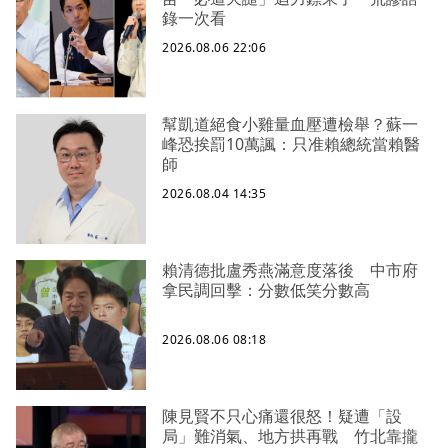
錄一次看
2026.08.06 22:06
幫凱道絕食小雞量血壓遭檢舉？蘇一
峰恐挨罰10萬諷：只准賴總統當賴醫
師
2026.08.04 14:35
賴清德批盧秀燕滿意度落後 中市府
拿民調回擊：分數低笑分數高
2026.08.06 08:18
陳見賢不只心痛還很怒！疑遭「設
局」難消氣、地方拱再戰 竹北靠攏