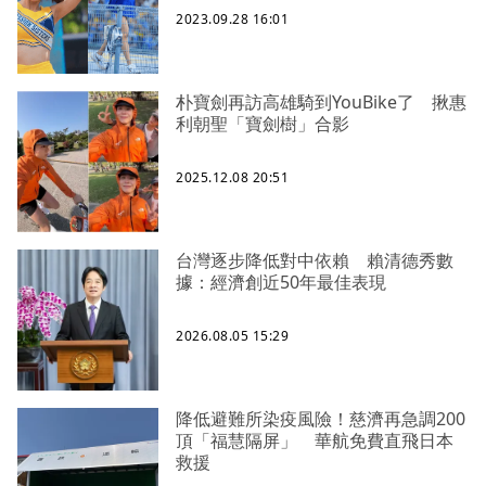
2023.09.28 16:01
朴寶劍再訪高雄騎到YouBike了 揪惠
利朝聖「寶劍樹」合影
2025.12.08 20:51
台灣逐步降低對中依賴 賴清德秀數
據：經濟創近50年最佳表現
2026.08.05 15:29
降低避難所染疫風險！慈濟再急調200
頂「福慧隔屏」 華航免費直飛日本
救援