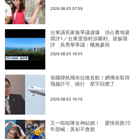
2026.08.05 07:59
台東議長家族爭議連爆 涉占農地避
環評1／台東度假村涉圖利、疑躲環
評 吳秀華爭議：概無參與
2026.08.05 18:55
張國煒執飛布拉格首航！網傳未取得
飛越許可、繞行 星宇回應了
2026.08.02 16:16
又一啦啦隊女神結婚！ 愛情長跑10
年甜喊：黃衫不會脫