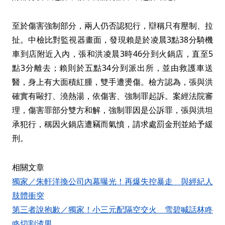
至於傷害強制部分，兩人仍否認犯行，辯稱只有壓制、拉
扯。中檢比對監視器畫面，發現賴是於凌晨3點38分騎機
車到店附近入內，張和洪凌晨3時46分到火鍋店，直至5
點3分離去；賴則於五點34分到派出所，並由救護車送
醫，身上有大面積紅腫，雙手遭燙傷。檢方認為，張與洪
確實有毆打、澆熱湯，依傷害、強制罪起訴。案經法院審
理，傷害罪部分雙方和解，強制罪因是公訴罪，張與洪坦
承犯行，稱因火鍋店遭竊而氣憤，請求處罰金刑並給予緩
刑。
相關文章
獨家／朱軒洋換公司內幕曝光！再爆失控暴走 與經紀人
肢體衝突
第三者說抱歉／獨家！小三元配隔空交火 雪碧喊話林咚
咚切割渣男