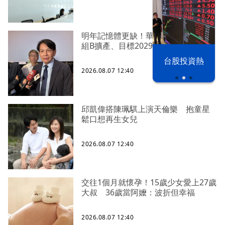
明年記憶體更缺！華邦電啟動高雄模
組B擴產、目標2029年量產
漢光42演習
台股投資熱
2026.08.07 12:40
邱凱偉搭陳珮騏上演天倫樂 抱童星
鬆口想再生女兒
2026.08.07 12:40
交往1個月就懷孕！15歲少女愛上27歲
大叔 36歲當阿嬤：波折但幸福
2026.08.07 12:40