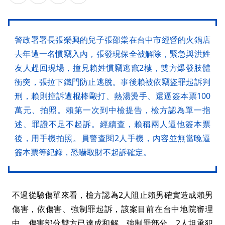
警政署署長張榮興的兒子張邵棠在台中市經營的火鍋店
去年遭一名慣竊入內，張發現保全被解除，緊急與洪姓
友人趕回現場，撞見賴姓慣竊逃竄2樓，雙方爆發肢體
衝突，張拉下鐵門防止逃脫。事後賴被依竊盜罪起訴判
刑，賴則控訴遭棍棒毆打、熱湯燙手、還逼簽本票100
萬元、拍照。賴第一次到中檢提告，檢方認為單一指
述、罪證不足不起訴。經續查，賴稱兩人逼他簽本票
後，用手機拍照。員警查閱2人手機，內容並無當晚逼
簽本票等紀錄，恐嚇取財不起訴確定。
不過從驗傷單來看，檢方認為2人阻止賴男確實造成賴男
傷害，依傷害、強制罪起訴，該案目前在台中地院審理
中，傷害部分雙方已達成和解，強制罪部分，2人坦承犯