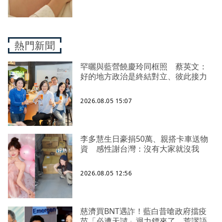
熱門新聞
罕曬與藍營饒慶玲同框照 蔡英文：
好的地方政治是終結對立、彼此接力
2026.08.05 15:07
李多慧生日豪捐50萬、親搭卡車送物
資 感性謝台灣：沒有大家就沒我
2026.08.05 12:56
慈濟買BNT遇詐！藍白昔嗆政府擋疫
苗「必遭天譴」迴力鏢來了 荒謬語