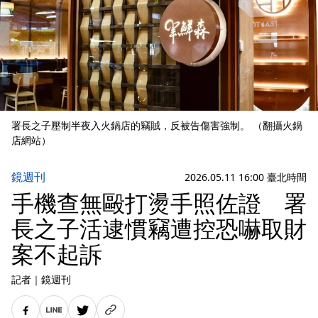
署長之子壓制半夜入火鍋店的竊賊，反被告傷害強制。 （翻攝火鍋
店網站）
鏡週刊
2026.05.11 16:00 臺北時間
手機查無毆打燙手照佐證 署
長之子活逮慣竊遭控恐嚇取財
案不起訴
記者
｜
鏡週刊