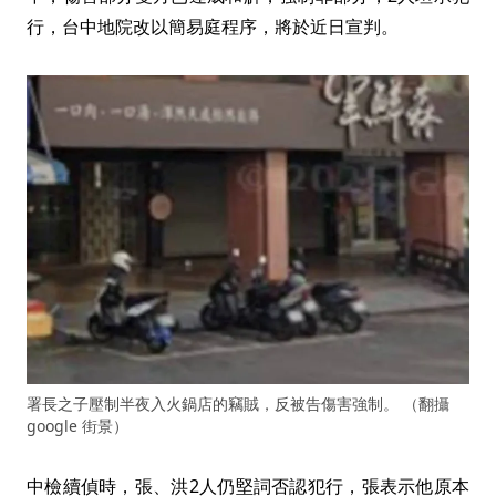
行，台中地院改以簡易庭程序，將於近日宣判。
署長之子壓制半夜入火鍋店的竊賊，反被告傷害強制。 （翻攝
google 街景）
中檢續偵時，張、洪2人仍堅詞否認犯行，張表示他原本