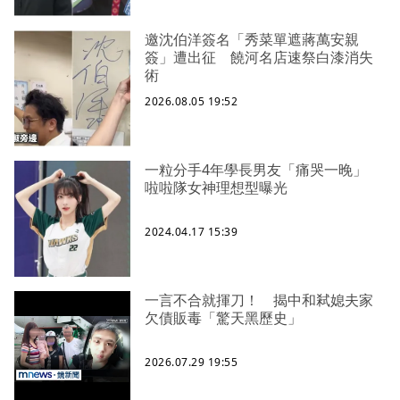
邀沈伯洋簽名「秀菜單遮蔣萬安親
簽」遭出征 饒河名店速祭白漆消失
術
2026.08.05 19:52
一粒分手4年學長男友「痛哭一晚」
啦啦隊女神理想型曝光
2024.04.17 15:39
一言不合就揮刀！ 揭中和弒媳夫家
欠債販毒「驚天黑歷史」
2026.07.29 19:55