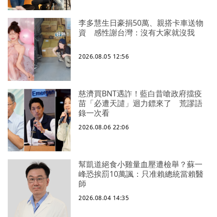
李多慧生日豪捐50萬、親搭卡車送物
資 感性謝台灣：沒有大家就沒我
2026.08.05 12:56
慈濟買BNT遇詐！藍白昔嗆政府擋疫
苗「必遭天譴」迴力鏢來了 荒謬語
錄一次看
2026.08.06 22:06
幫凱道絕食小雞量血壓遭檢舉？蘇一
峰恐挨罰10萬諷：只准賴總統當賴醫
師
2026.08.04 14:35