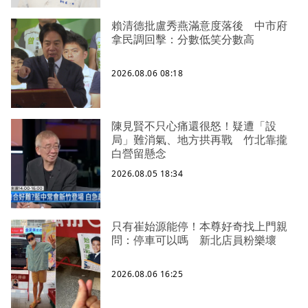
賴清德批盧秀燕滿意度落後 中市府
拿民調回擊：分數低笑分數高
2026.08.06 08:18
陳見賢不只心痛還很怒！疑遭「設
局」難消氣、地方拱再戰 竹北靠攏
白營留懸念
2026.08.05 18:34
只有崔始源能停！本尊好奇找上門親
問：停車可以嗎 新北店員粉樂壞
2026.08.06 16:25