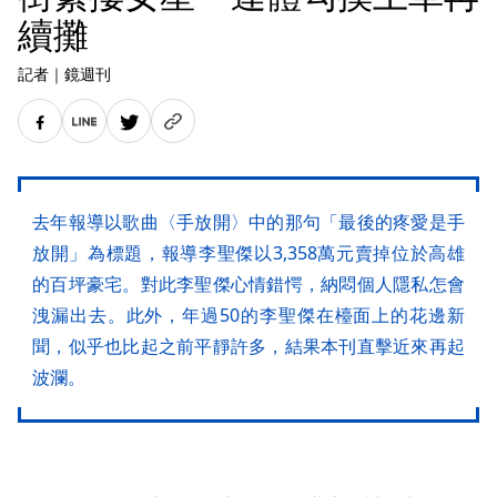
續攤
記者
｜
鏡週刊
去年報導以歌曲〈手放開〉中的那句「最後的疼愛是手
放開」為標題，報導李聖傑以3,358萬元賣掉位於高雄
的百坪豪宅。對此李聖傑心情錯愕，納悶個人隱私怎會
洩漏出去。此外，年過50的李聖傑在檯面上的花邊新
聞，似乎也比起之前平靜許多，結果本刊直擊近來再起
波瀾。