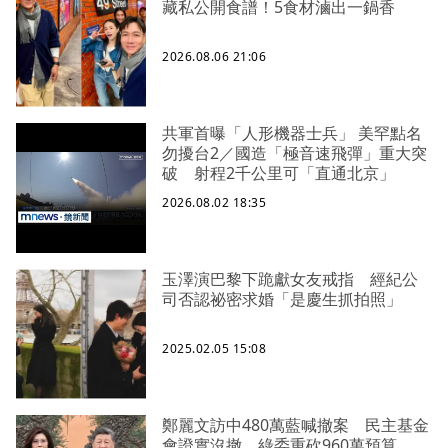
藏私公開食譜！5食材滷出一鍋香
2026.08.06 21:06
共軍首曝「人形機器士兵」 美罕點名
勿擾台2／國造「極音速飛彈」重大突
破 射程2千公里可「直通北京」
2026.08.02 18:35
玉澤演巴黎下跪獻女友戒指 經紀公
司否認祕密求婚「是慶生抓拍照」
2025.02.05 15:08
鄭麗文訪中480萬藍喊撤案 民主基金
會證實沒撤、綠委重砍960萬預算