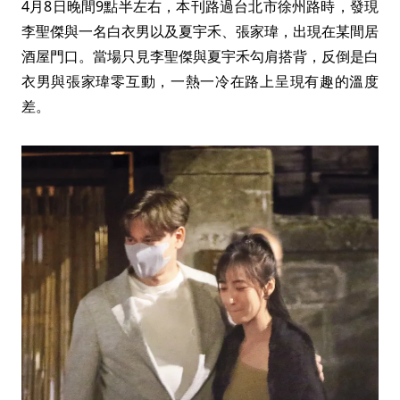
4月8日晚間9點半左右，本刊路過台北市徐州路時，發現
李聖傑與一名白衣男以及夏宇禾、張家瑋，出現在某間居
酒屋門口。當場只見李聖傑與夏宇禾勾肩搭背，反倒是白
衣男與張家瑋零互動，一熱一冷在路上呈現有趣的溫度
差。