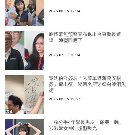
2026.08.05 12:04
劉櫂豪無預警宣布退出台東縣長選
舉 陳瑩回應了
2026.07.31 20:34
邀沈伯洋簽名「秀菜單遮蔣萬安親
簽」遭出征 饒河名店速祭白漆消失
術
2026.08.05 19:52
一粒分手4年學長男友「痛哭一晚」
啦啦隊女神理想型曝光