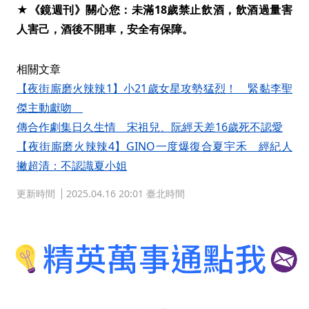
★《鏡週刊》關心您：未滿18歲禁止飲酒，飲酒過量害
人害己，酒後不開車，安全有保障。
相關文章
【夜街廝磨火辣辣1】小21歲女星攻勢猛烈！ 緊黏李聖
傑主動獻吻
傳合作劇集日久生情 宋祖兒、阮經天差16歲死不認愛
【夜街廝磨火辣辣4】GINO一度爆復合夏宇禾 經紀人
撇超清：不認識夏小姐
更新時間
2025.04.16 20:01 臺北時間