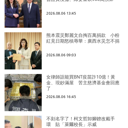
2026.08.06 13:45
熊本震災鄭麗文自掏百萬捐款 小粉
紅見日期怒槓辱華：廣西水災怎不捐
2026.08.06 09:03
女律師誆能買BNT疫苗詐10億！黃
金、現鈔滿屋 苦主慈濟基金會回應
了
2026.08.06 16:45
不刻名字了！柯文哲卸腳鐐改戴手
環 貼「萊爾校長」示威