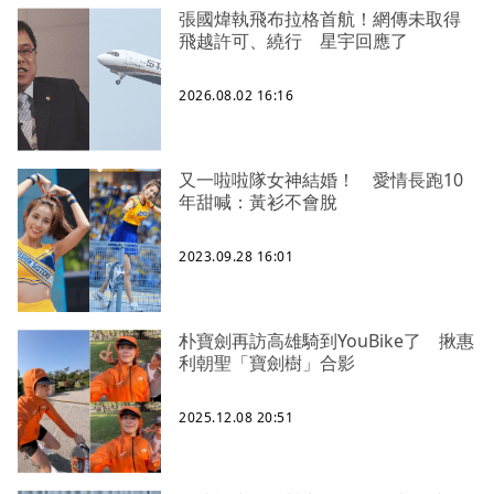
張國煒執飛布拉格首航！網傳未取得
飛越許可、繞行 星宇回應了
2026.08.02 16:16
又一啦啦隊女神結婚！ 愛情長跑10
年甜喊：黃衫不會脫
2023.09.28 16:01
朴寶劍再訪高雄騎到YouBike了 揪惠
利朝聖「寶劍樹」合影
2025.12.08 20:51