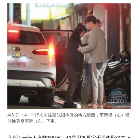
4/8 21：41 一行人前往疑似招待所的地方續攤，李聖傑（右）體
貼挽著夏宇禾（左）下車。
之所以一行人這麼有默契，也是因為夏宇禾與李聖傑在上