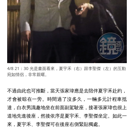
4/8 21：30 光是畫面看來，夏宇禾（右）跟李聖傑（左）的互動
宛如情侶，非常親暱。
不過由此也可推斷，當天張家瑋應是去陪伴夏宇禾赴約，
才會被晾在一旁。時間過了沒多久，一輛多元計程車抵
達，白衣男識趣地坐在前面副駕駛座，接著張家瑋也很上
道地先進後座，然後依序是夏宇禾、李聖傑坐定。如此一
來，夏宇禾、李聖傑可在後座右側緊貼獨處。