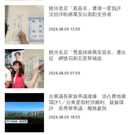
饒河老店「蓋簽名」遭灌一星負評
沈伯洋盼蔣萬安出面勸支持者
2026.08.05 13:50
饒河名店「秀蓋掉蔣萬安簽名」遭出
征 網號召刷五星幫補血
2026.08.05 07:59
台東議長家族爭議連爆 涉占農地避
環評1／台東度假村涉圖利、疑躲環
評 吳秀華爭議：概無參與
2026.08.05 18:55