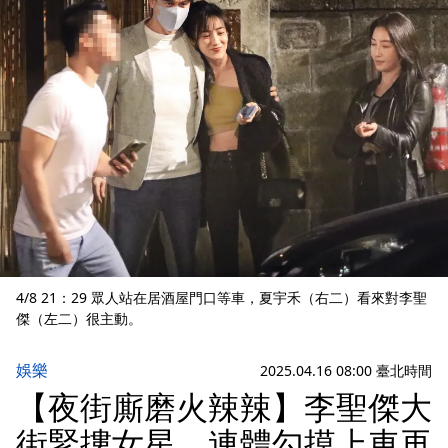
4/8 21：29 眾人站在居酒屋門口等車，夏宇禾（右二）看來對李聖
傑（左二）很主動。
娛樂
2025.04.16 08:00 臺北時間
【夜街廝磨火辣辣】李聖傑大
街緊摟女星 連體勾摸上車再