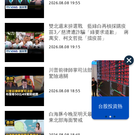
2026.08.08 19:55
雙北週末拚選戰 藍綠白再槓採購疫
苗3／慈濟遭詐騙「綠要求道歉」 蔣
萬安、柯文哲批「擋疫苗」
2026.08.08 19:15
川普前律師掌司法部 布蘭希50比49
驚險過關
2026.08.08 18:55
漢光42演習
台股投資熱
白海豚今晚至明天最接近！ 北部、
東北部海面警戒
2026.08.08 18:45