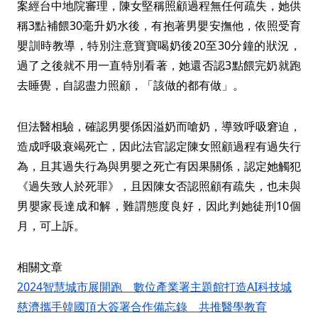
案經台中地院審理，陳女堅稱照顧過程無任何疏失，她供
稱3點補餵30毫升奶水後，有抱著男嬰安撫他，依照受育
嬰訓時教導，特別注意寶寶喝奶後20至30分鐘的狀況，
過了之後就不用一直特別看著，她還否認3點餵完奶就跑
去睡覺，自認盡力照顧，「該做的都有做」。
但法醫相驗，確認男嬰係因溢奶而嗆奶，導致呼吸窘迫，
造成呼吸衰竭死亡，因此法官認定陳女照顧過程有過失行
為，且其過失行為與男嬰之死亡有因果關係，認定她觸犯
《過失致人於死罪》，且因陳女否認照顧有疏失，也未與
男嬰家長達成和解，難謂態度良好，因此判她徒刑10個
月，可上訴。
相關文章
2024智慧城市展開跑 數位產業署主題館打造AI科技城
慈濟攜手韓國頂大簽署合作備忘錄 共推醫學教育