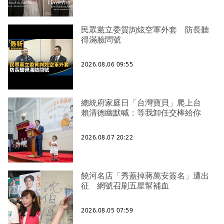
民眾黨立委質詢炫空軍外套 防長聽
得滿臉問號
2026.08.06 09:55
總統府家庭日「台灣寶貝」爬上台
賴清德幽默喊：等我卸任交棒給你
2026.08.07 20:22
饒河名店「秀蓋掉蔣萬安簽名」遭出
征 網號召刷五星幫補血
2026.08.05 07:59