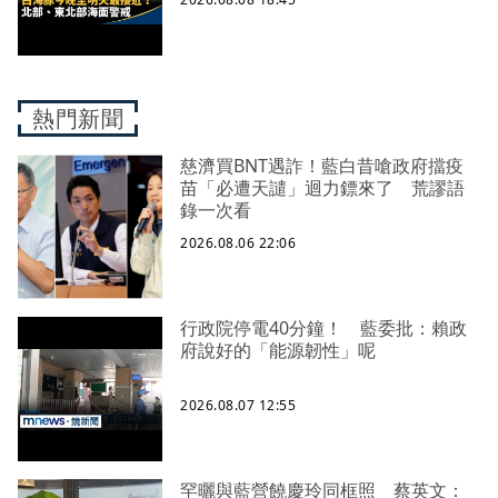
熱門新聞
慈濟買BNT遇詐！藍白昔嗆政府擋疫
苗「必遭天譴」迴力鏢來了 荒謬語
錄一次看
2026.08.06 22:06
行政院停電40分鐘！ 藍委批：賴政
府說好的「能源韌性」呢
2026.08.07 12:55
罕曬與藍營饒慶玲同框照 蔡英文：