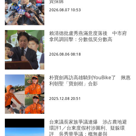
資採購
2026.08.07 10:53
賴清德批盧秀燕滿意度落後 中市府
拿民調回擊：分數低笑分數高
2026.08.06 08:18
朴寶劍再訪高雄騎到YouBike了 揪惠
利朝聖「寶劍樹」合影
2025.12.08 20:51
台東議長家族爭議連爆 涉占農地避
環評1／台東度假村涉圖利、疑躲環
評 吳秀華爭議：概無參與