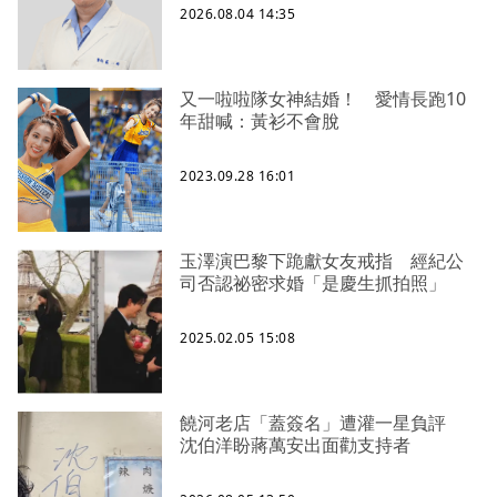
2026.08.04 14:35
又一啦啦隊女神結婚！ 愛情長跑10
年甜喊：黃衫不會脫
2023.09.28 16:01
玉澤演巴黎下跪獻女友戒指 經紀公
司否認祕密求婚「是慶生抓拍照」
2025.02.05 15:08
饒河老店「蓋簽名」遭灌一星負評
沈伯洋盼蔣萬安出面勸支持者