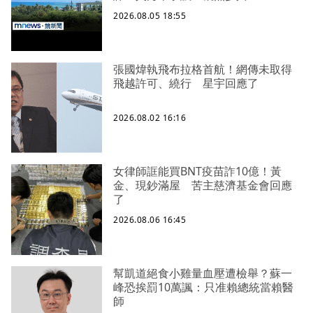
2026.08.05 18:55
張國煒執飛布拉格首航！網傳未取得
飛越許可、繞行 星宇回應了
2026.08.02 16:16
女律師誆能買BNT疫苗詐10億！黃
金、現鈔滿屋 苦主慈濟基金會回應
了
2026.08.06 16:45
幫凱道絕食小雞量血壓遭檢舉？蘇一
峰恐挨罰10萬諷：只准賴總統當賴醫
師