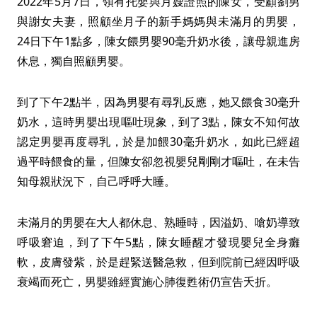
2022年5月7日，領有托嬰與月嫂證照的陳女，受顧劉男
與謝女夫妻，照顧坐月子的新手媽媽與未滿月的男嬰，
24日下午1點多，陳女餵男嬰90毫升奶水後，讓母親進房
休息，獨自照顧男嬰。
到了下午2點半，因為男嬰有尋乳反應，她又餵食30毫升
奶水，這時男嬰出現嘔吐現象，到了3點，陳女不知何故
認定男嬰再度尋乳，於是加餵30毫升奶水，如此已經超
過平時餵食的量，但陳女卻忽視嬰兒剛剛才嘔吐，在未告
知母親狀況下，自己呼呼大睡。
未滿月的男嬰在大人都休息、熟睡時，因溢奶、嗆奶導致
呼吸窘迫，到了下午5點，陳女睡醒才發現嬰兒全身癱
軟，皮膚發紫，於是趕緊送醫急救，但到院前已經因呼吸
衰竭而死亡，男嬰雖經實施心肺復甦術仍宣告夭折。