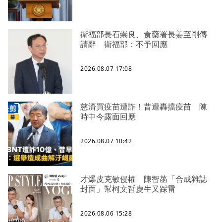
衛福部長石崇良、食藥署長姜至剛傳
請辭 衛福部：不予回應
2026.08.07 17:08
慈濟買疫苗遭詐！昔遭轟擋疫苗 陳
時中今露面回應
2026.08.07 10:42
才爆皮克敏侵權 陳智菡「合成雜誌
封面」幫柯文哲慶生又踩雷
2026.08.06 15:28