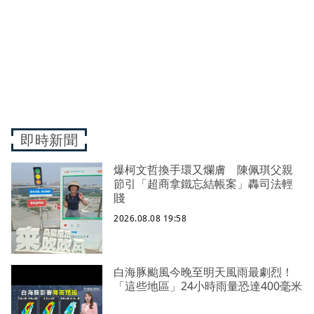
即時新聞
爆柯文哲換手環又爛膚 陳佩琪父親
節引「超商拿鐵忘結帳案」轟司法輕
賤
2026.08.08 19:58
白海豚颱風今晚至明天風雨最劇烈！
「這些地區」24小時雨量恐達400毫米