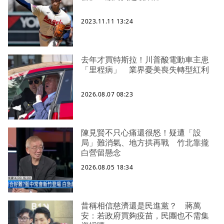
2023.11.11 13:24
去年才買特斯拉！川普酸電動車主患
「里程病」 業界憂美喪失轉型紅利
2026.08.07 08:23
陳見賢不只心痛還很怒！疑遭「設
局」難消氣、地方拱再戰 竹北靠攏
白營留懸念
2026.08.05 18:34
昔稱相信慈濟還是民進黨？ 蔣萬
安：若政府買夠疫苗，民團也不需集