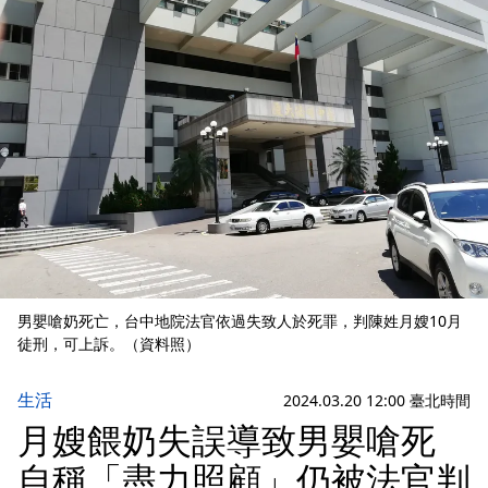
男嬰嗆奶死亡，台中地院法官依過失致人於死罪，判陳姓月嫂10月
徒刑，可上訴。（資料照）
生活
2024.03.20 12:00 臺北時間
月嫂餵奶失誤導致男嬰嗆死
自稱「盡力照顧」仍被法官判