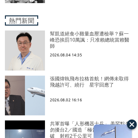
熱門新聞
幫凱道絕食小雞量血壓遭檢舉？蘇一
峰恐挨罰10萬諷：只准賴總統當賴醫
師
2026.08.04 14:35
張國煒執飛布拉格首航！網傳未取得
飛越許可、繞行 星宇回應了
2026.08.02 16:16
共軍首曝「人形機器士兵」 美罕點名
勿擾台2／國造「極音速飛彈」重大突
破 射程2千公里可「直通北京」