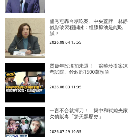
盧秀燕轟台糖吃案、中央蓋牌 林靜
儀點破製程關鍵：粗膠原油是能吃
膩？
2026.08.04 15:55
質疑年改溢扣未還！ 翁曉玲提案凍
考試院、銓敘部1500萬預算
2026.08.03 11:05
一言不合就揮刀！ 揭中和弒媳夫家
欠債販毒「驚天黑歷史」
2026.07.29 19:55