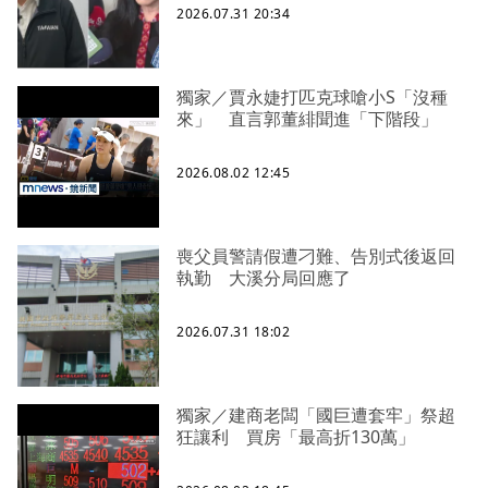
2026.07.31 20:34
獨家／賈永婕打匹克球嗆小S「沒種
來」 直言郭董緋聞進「下階段」
2026.08.02 12:45
喪父員警請假遭刁難、告別式後返回
執勤 大溪分局回應了
2026.07.31 18:02
獨家／建商老闆「國巨遭套牢」祭超
狂讓利 買房「最高折130萬」