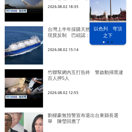
2026.08.02 18:35
以色列 穹頂
台灣上半年採購天然氣112億！祭停買
現貨反制 巴紐認：是重要客戶
之下
2026.08.02 15:14
竹聯幫網內互打告終 警啟動掃黑逮
百人押5人
2026.08.02 12:55
劉櫂豪無預警宣布退出台東縣長選
舉 陳瑩回應了