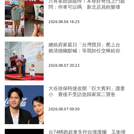
只有崔始源能停！本尊好奇找上門親
問：停車可以嗎 新北店員粉樂壞
2026.08.06 16:25
總統府家庭日「台灣寶貝」爬上台
賴清德幽默喊：等我卸任交棒給你
2026.08.07 20:22
大谷捨保時捷改開「巨大賓利」護妻
小 賽後不受訪急歸家當二寶爸
2026.08.07 09:30
台74轎跑超車失控自撞護欄 又衝撞