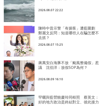
2026.08.07 22:22
陳時中昔示警「有掮客」遭藍圍剿
鄭麗文反問：知道哪些人在騙怎麼不
去抓？
2026.08.07 15:25
蔣萬安白海豚不放「颱風整備假」惹
議 沈伯洋：放假SOP為何？
2026.08.09 16:10
罕曬與藍營饒慶玲同框照 蔡英文：
好的地方政治是終結對立、彼此接力