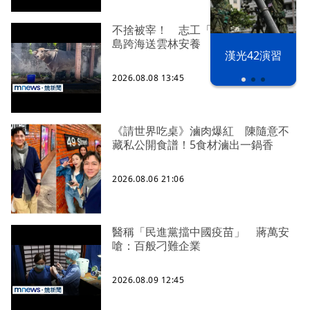
不捨被宰！ 志工「買牛救命」從綠
島跨海送雲林安養
漢光42演習
2026.08.08 13:45
《請世界吃桌》滷肉爆紅 陳隨意不
藏私公開食譜！5食材滷出一鍋香
2026.08.06 21:06
醫稱「民進黨擋中國疫苗」 蔣萬安
嗆：百般刁難企業
2026.08.09 12:45