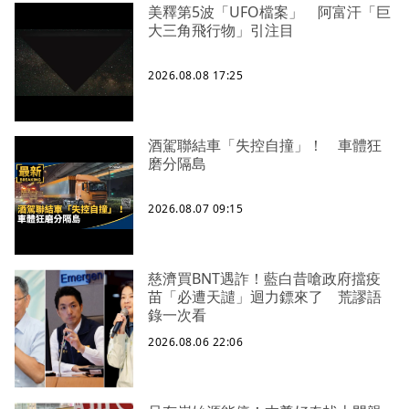
美釋第5波「UFO檔案」 阿富汗「巨
大三角飛行物」引注目
2026.08.08 17:25
酒駕聯結車「失控自撞」！ 車體狂
磨分隔島
2026.08.07 09:15
慈濟買BNT遇詐！藍白昔嗆政府擋疫
苗「必遭天譴」迴力鏢來了 荒謬語
錄一次看
2026.08.06 22:06