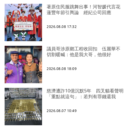
著原住民服跳舞出事！河智媛代言花
蓮豐年節引輿論 經紀公司回應
2026.08.08 17:32
議員哥涉原鄉工程收回扣 伍麗華不
切割暖喊：他是我大哥，他很好
2026.08.08 18:09
慈濟遭詐10億沉默5年 四叉貓看聲明
「重點就這句」：若判有罪錢還我
2026.08.07 10:49