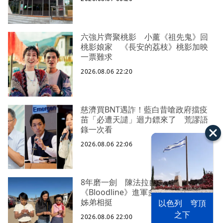
六強片齊聚桃影 小薰《祖先鬼》回
桃影娘家 《長安的荔枝》桃影加映
一票難求
2026.08.06 22:20
慈濟買BNT遇詐！藍白昔嗆政府擋疫
苗「必遭天譴」迴力鏢來了 荒謬語
錄一次看
2026.08.06 22:06
8年磨一劍 陳法拉自編自導
《Bloodline》進軍多倫多 柯林法洛
姊弟相挺
以色列 穹頂
之下
2026.08.06 22:00