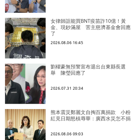
女律師誆能買BNT疫苗詐10億！黃
金、現鈔滿屋 苦主慈濟基金會回應
了
2026.08.06 16:45
劉櫂豪無預警宣布退出台東縣長選
舉 陳瑩回應了
2026.07.31 20:34
熊本震災鄭麗文自掏百萬捐款 小粉
紅見日期怒槓辱華：廣西水災怎不捐
2026.08.06 09:03