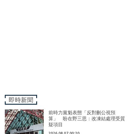
即時新聞
前時力黨魁表態「反對刪公視預
算」 盼在野三思：改凍結處理受質
疑項目
2026.08.07 00:20