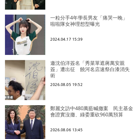
一粒分手4年學長男友「痛哭一晚」
啦啦隊女神理想型曝光
2024.04.17 15:39
邀沈伯洋簽名「秀菜單遮蔣萬安親
簽」遭出征 饒河名店速祭白漆消失
術
2026.08.05 19:52
鄭麗文訪中480萬藍喊撤案 民主基金
會證實沒撤、綠委重砍960萬預算
2026.08.06 13:45