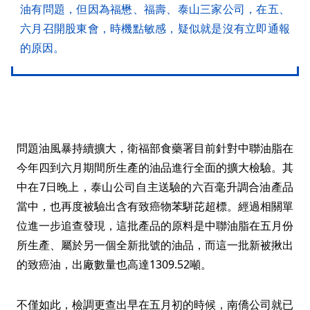
油有問題，但因為福懋、福壽、泰山三家公司，在五、
六月召開股東會，時機點敏感，疑似就是沒有立即通報
的原因。
問題油風暴持續擴大，衛福部食藥署目前針對中聯油脂在
今年四到六月期間所生產的油品進行全面的擴大檢驗。其
中在7日晚上，泰山公司自主送驗的六百毫升調合油產品
當中，也再度被驗出含有致癌物苯駢芘超標。經過相關單
位進一步追查發現，這批產品的原料是中聯油脂在五月份
所生產、屬於另一個全新批號的油品，而這一批新被揪出
的致癌油，出廠數量也高達1309.52噸。
不僅如此，檢調更查出早在五月初的時候，南僑公司就已