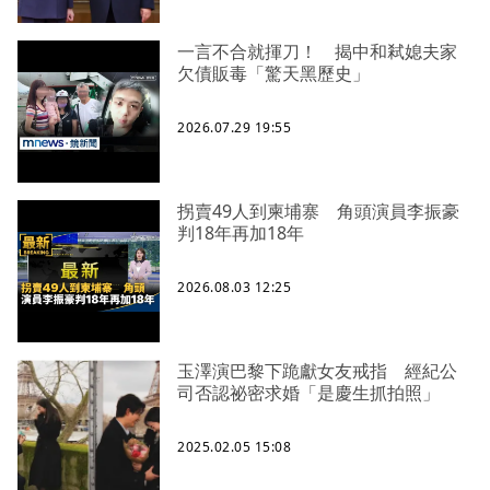
一言不合就揮刀！ 揭中和弒媳夫家
欠債販毒「驚天黑歷史」
2026.07.29 19:55
拐賣49人到柬埔寨 角頭演員李振豪
判18年再加18年
2026.08.03 12:25
玉澤演巴黎下跪獻女友戒指 經紀公
司否認祕密求婚「是慶生抓拍照」
2025.02.05 15:08