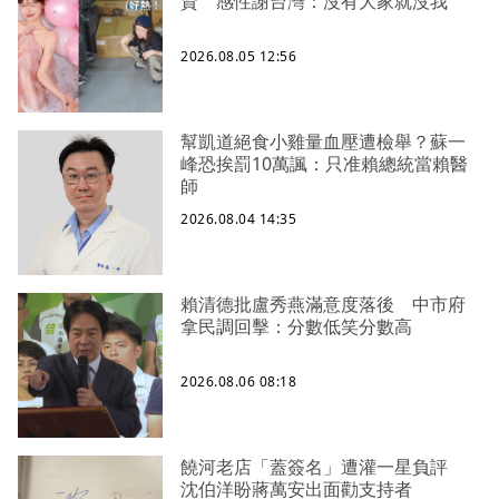
資 感性謝台灣：沒有大家就沒我
2026.08.05 12:56
幫凱道絕食小雞量血壓遭檢舉？蘇一
峰恐挨罰10萬諷：只准賴總統當賴醫
師
2026.08.04 14:35
賴清德批盧秀燕滿意度落後 中市府
拿民調回擊：分數低笑分數高
2026.08.06 08:18
饒河老店「蓋簽名」遭灌一星負評
沈伯洋盼蔣萬安出面勸支持者