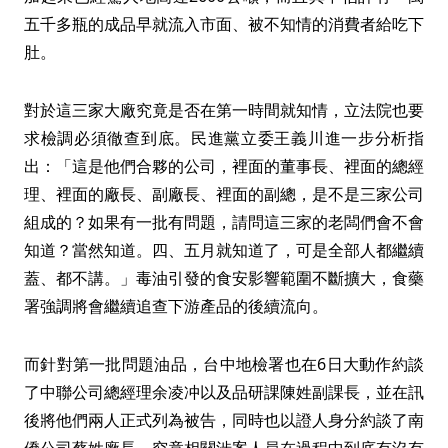
五千多瓶的成品早就流入市面、被不知情的消費者給吃下
肚。
對於這三家大廠究竟是否在第一時間就知情，立法院也要
求檢調必須徹查到底。民進黨立委王義川進一步分析指
出：「這是他們合夥的公司，裡面的董事長、裡面的總經
理、裡面的廠長、副廠長、裡面的副總，是不是三家公司
組成的？如果有一批有問題，請問這三家的老闆們會不會
知道？當然知道。四、五月就知道了，可是全部人都繼續
蓋、都不講。」毒油引發的食安影響範圍不斷擴大，食藥
署強調將會繼續追查下游產品的後續流向。
而針對第一批問題油品，台中地檢署也在6日大動作約談
了中聯公司總經理余凌冲以及品研課陳姓副課長，並在訊
後將他們兩人正式列為被告，同時也以證人身分約談了南