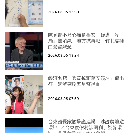
2026.08.05 13:50
陳見賢不只心痛還很怒！疑遭「設
局」難消氣、地方拱再戰 竹北靠攏
白營留懸念
2026.08.05 18:34
饒河名店「秀蓋掉蔣萬安簽名」遭出
征 網號召刷五星幫補血
2026.08.05 07:59
台東議長家族爭議連爆 涉占農地避
環評1／台東度假村涉圖利、疑躲環