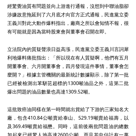
經驚覺油質有問題並向上游進行通報，沒想到中聯油脂卻
涉嫌故意拖延到了六月底才向官方正式通報，民進黨立委
王義川對此大動作爆料指出，廠商之所以會知情不報，很
有可能就是因為當時股東會與董事會召開在即。
立法院內的質疑聲浪日益高漲，民進黨立委王義川言詞犀
利地爆料痛批指出：「所以現在有人質疑啊，他們有五月
開董事會、六月開董事會，四月發現這件事情，董事會怎
麼開？」根據主管機關的最新統計數據顯示，除了第一批
已經被檢測出苯駢芘超標的1300噸油品之外，這第二批
爆出問題的油品數量也高達1309.52噸。
這批致癌油同樣在第一時間就出貨給了下游的三家知名大
廠，包含410.84公噸賣給泰山、529.19噸賣給福壽，以
及369.49噸賣給福懋。同時，這前後兩批問題油的總數
加起來已經驚人地高達2600公噸，而且其中估計有一萬