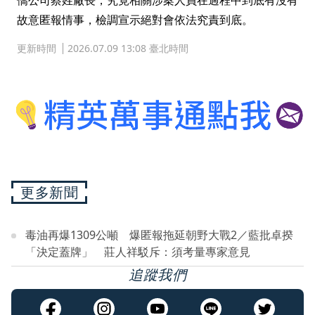
僑公司蔡姓廠長，究竟相關涉案人員在過程中到底有沒有
故意匿報情事，檢調宣示絕對會依法究責到底。
更新時間
2026.07.09 13:08 臺北時間
更多新聞
毒油再爆1309公噸 爆匿報拖延朝野大戰2／藍批卓揆
「決定蓋牌」 莊人祥駁斥：須考量專家意見
追蹤我們