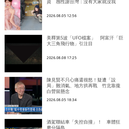
資 感性謝台灣：沒有大家就沒我
2026.08.05 12:56
美釋第5波「UFO檔案」 阿富汗「巨
大三角飛行物」引注目
2026.08.08 17:25
陳見賢不只心痛還很怒！疑遭「設
局」難消氣、地方拱再戰 竹北靠攏
白營留懸念
2026.08.05 18:34
酒駕聯結車「失控自撞」！ 車體狂
磨分隔島