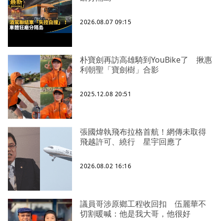
2026.08.07 09:15
朴寶劍再訪高雄騎到YouBike了 揪惠
利朝聖「寶劍樹」合影
2025.12.08 20:51
張國煒執飛布拉格首航！網傳未取得
飛越許可、繞行 星宇回應了
2026.08.02 16:16
議員哥涉原鄉工程收回扣 伍麗華不
切割暖喊：他是我大哥，他很好