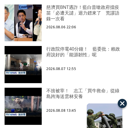
慈濟買BNT遇詐！藍白昔嗆政府擋疫
苗「必遭天譴」迴力鏢來了 荒謬語
錄一次看
2026.08.06 22:06
行政院停電40分鐘！ 藍委批：賴政
府說好的「能源韌性」呢
2026.08.07 12:55
不捨被宰！ 志工「買牛救命」從綠
島跨海送雲林安養
2026.08.08 13:45