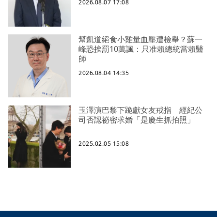
2026.08.07 17:08
幫凱道絕食小雞量血壓遭檢舉？蘇一
峰恐挨罰10萬諷：只准賴總統當賴醫
師
2026.08.04 14:35
玉澤演巴黎下跪獻女友戒指 經紀公
司否認祕密求婚「是慶生抓拍照」
2025.02.05 15:08