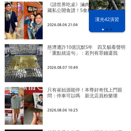
《請世界吃桌》滷肉爆紅 陳隨意不
藏私公開食譜！5食材滷出一鍋香
漢光42演習
2026.08.06 21:06
慈濟遭詐10億沉默5年 四叉貓看聲明
「重點就這句」：若判有罪錢還我
2026.08.07 10:49
只有崔始源能停！本尊好奇找上門親
問：停車可以嗎 新北店員粉樂壞
2026.08.06 16:25