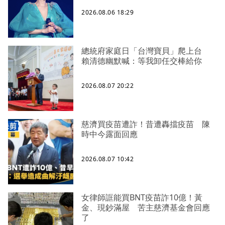
2026.08.06 18:29
總統府家庭日「台灣寶貝」爬上台
賴清德幽默喊：等我卸任交棒給你
2026.08.07 20:22
慈濟買疫苗遭詐！昔遭轟擋疫苗 陳
時中今露面回應
2026.08.07 10:42
女律師誆能買BNT疫苗詐10億！黃
金、現鈔滿屋 苦主慈濟基金會回應
了