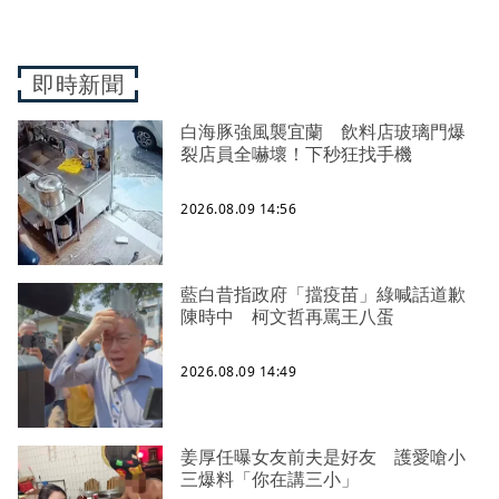
即時新聞
白海豚強風襲宜蘭 飲料店玻璃門爆
裂店員全嚇壞！下秒狂找手機
2026.08.09 14:56
藍白昔指政府「擋疫苗」綠喊話道歉
陳時中 柯文哲再罵王八蛋
2026.08.09 14:49
姜厚任曝女友前夫是好友 護愛嗆小
三爆料「你在講三小」