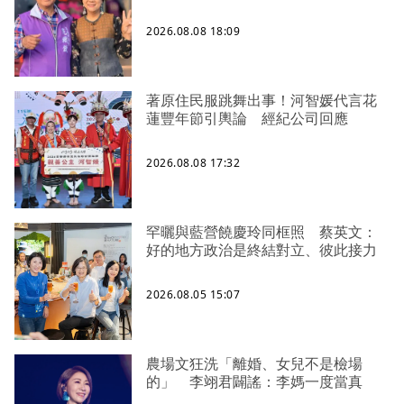
2026.08.08 18:09
著原住民服跳舞出事！河智媛代言花
蓮豐年節引輿論 經紀公司回應
2026.08.08 17:32
罕曬與藍營饒慶玲同框照 蔡英文：
好的地方政治是終結對立、彼此接力
2026.08.05 15:07
農場文狂洗「離婚、女兒不是檢場
的」 李翊君闢謠：李媽一度當真