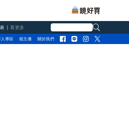
表
看更多
評人專區
鏡主播
關於我們