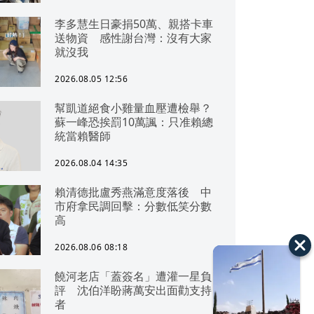
李多慧生日豪捐50萬、親搭卡車
送物資 感性謝台灣：沒有大家
就沒我
2026.08.05 12:56
幫凱道絕食小雞量血壓遭檢舉？
蘇一峰恐挨罰10萬諷：只准賴總
統當賴醫師
2026.08.04 14:35
賴清德批盧秀燕滿意度落後 中
市府拿民調回擊：分數低笑分數
高
2026.08.06 08:18
饒河老店「蓋簽名」遭灌一星負
評 沈伯洋盼蔣萬安出面勸支持
者