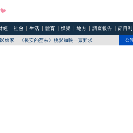
財經
社會
生活
體育
娛樂
地方
調查報告
節目列
影娘家 《長安的荔枝》桃影加映一票難求
苗「必遭天譴」迴力鏢來了 荒謬語錄一次看
公
line》進軍多倫多 柯林法洛姊弟相挺