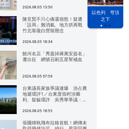
2026.08.05 13:50
以色列 穹頂
陳見賢不只心痛還很怒！疑遭
之下
「設局」難消氣、地方拱再戰
竹北靠攏白營留懸念
2026.08.05 18:34
饒河名店「秀蓋掉蔣萬安簽名」
遭出征 網號召刷五星幫補血
2026.08.05 07:59
台東議長家族爭議連爆 涉占農
地避環評1／台東度假村涉圖
利、疑躲環評 吳秀華爭議：概
無參與
2026.08.05 18:55
張國煒執飛布拉格首航！網傳未
取得飛越許可、繞行 星宇回應