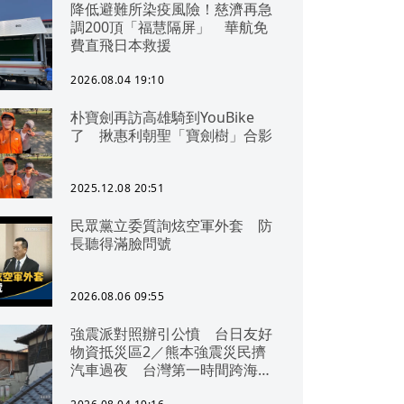
降低避難所染疫風險！慈濟再急
調200頂「福慧隔屏」 華航免
費直飛日本救援
2026.08.04 19:10
朴寶劍再訪高雄騎到YouBike
了 揪惠利朝聖「寶劍樹」合影
2025.12.08 20:51
民眾黨立委質詢炫空軍外套 防
長聽得滿臉問號
2026.08.06 09:55
強震派對照辦引公憤 台日友好
物資抵災區2／熊本強震災民擠
汽車過夜 台灣第一時間跨海急
援