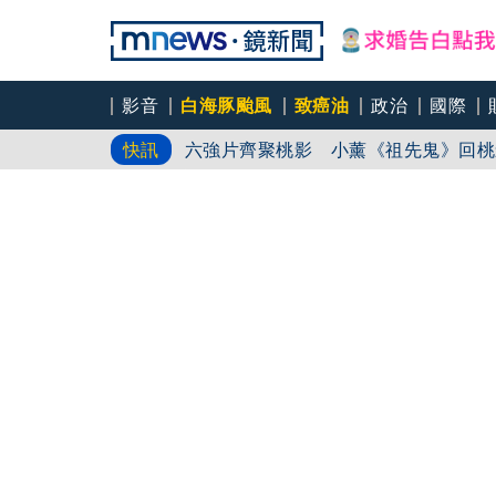
影音
白海豚颱風
致癌油
政治
國際
六強片齊聚桃影 小薰《祖先鬼》回桃
快訊
慈濟買BNT遇詐！藍白昔嗆政府擋疫
8年磨一劍 陳法拉自編自導《Blood