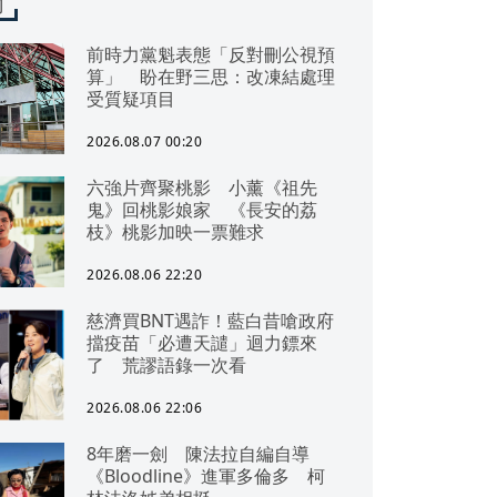
聞
前時力黨魁表態「反對刪公視預
算」 盼在野三思：改凍結處理
受質疑項目
2026.08.07 00:20
六強片齊聚桃影 小薰《祖先
鬼》回桃影娘家 《長安的荔
枝》桃影加映一票難求
2026.08.06 22:20
慈濟買BNT遇詐！藍白昔嗆政府
擋疫苗「必遭天譴」迴力鏢來
了 荒謬語錄一次看
2026.08.06 22:06
8年磨一劍 陳法拉自編自導
《Bloodline》進軍多倫多 柯