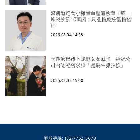
幫凱道絕食小雞量血壓遭檢舉？蘇一
峰恐挨罰10萬諷：只准賴總統當賴醫
師
2026.08.04 14:35
玉澤演巴黎下跪獻女友戒指 經紀公
司否認祕密求婚「是慶生抓拍照」
2025.02.05 15:08
客服專線:
(02)7752-5678