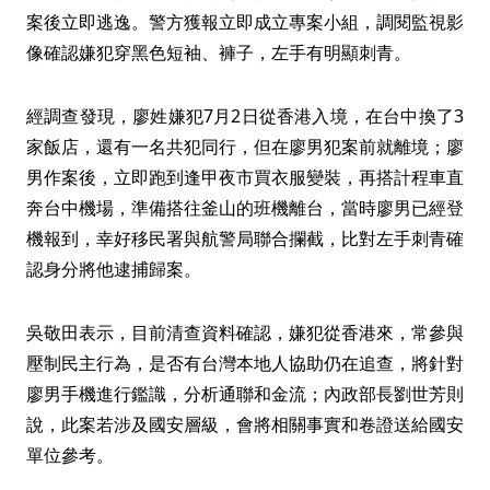
案後立即逃逸。警方獲報立即成立專案小組，調閱監視影
像確認嫌犯穿黑色短袖、褲子，左手有明顯刺青。
經調查發現，廖姓嫌犯7月2日從香港入境，在台中換了3
家飯店，還有一名共犯同行，但在廖男犯案前就離境；廖
男作案後，立即跑到逢甲夜市買衣服變裝，再搭計程車直
奔台中機場，準備搭往釜山的班機離台，當時廖男已經登
機報到，幸好移民署與航警局聯合攔截，比對左手刺青確
認身分將他逮捕歸案。
吳敬田表示，目前清查資料確認，嫌犯從香港來，常參與
壓制民主行為，是否有台灣本地人協助仍在追查，將針對
廖男手機進行鑑識，分析通聯和金流；內政部長劉世芳則
說，此案若涉及國安層級，會將相關事實和卷證送給國安
單位參考。