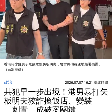
香港籍廖姓男子無故攻擊矢板明夫，警方將他移送地檢署偵辦。
（民眾提供）
政治
2026.07.07 16:21 臺北時間
共犯早一步出境！港男暴打矢
板明夫狡詐換飯店、變裝
「刺青」成破案關鍵