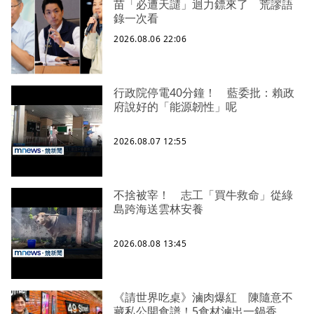
苗「必遭天譴」迴力鏢來了 荒謬語
錄一次看
2026.08.06 22:06
行政院停電40分鐘！ 藍委批：賴政
府說好的「能源韌性」呢
2026.08.07 12:55
不捨被宰！ 志工「買牛救命」從綠
島跨海送雲林安養
2026.08.08 13:45
《請世界吃桌》滷肉爆紅 陳隨意不
藏私公開食譜！5食材滷出一鍋香