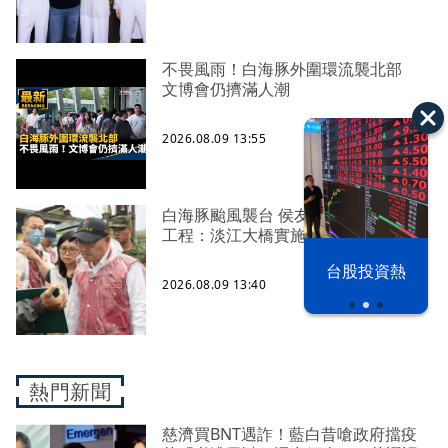
不畏風雨！白海豚外圍環流襲北部
文博會仍擠滿人潮
2026.08.09 13:55
白海豚颱風襲台 侯友宜視察淡海二期
工程：淡江大橋實施管制
漢光42演習
台股投資熱
2026.08.09 13:40
熱門新聞
慈濟買BNT遇詐！藍白昔嗆政府擋疫