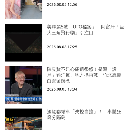
2026.08.05 12:56
美釋第5波「UFO檔案」 阿富汗「巨
大三角飛行物」引注目
2026.08.08 17:25
陳見賢不只心痛還很怒！疑遭「設
局」難消氣、地方拱再戰 竹北靠攏
白營留懸念
2026.08.05 18:34
酒駕聯結車「失控自撞」！ 車體狂
磨分隔島