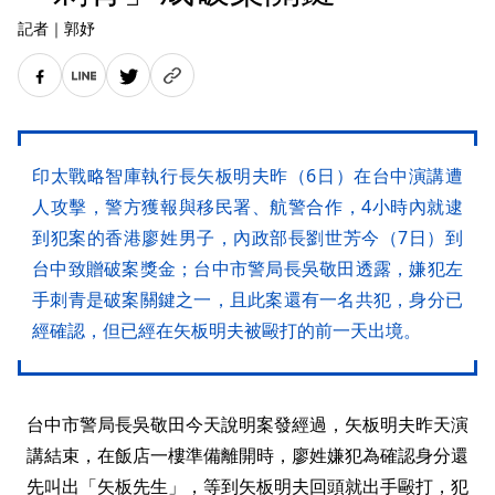
記者
｜
郭妤
印太戰略智庫執行長矢板明夫昨（6日）在台中演講遭
人攻擊，警方獲報與移民署、航警合作，4小時內就逮
到犯案的香港廖姓男子，內政部長劉世芳今（7日）到
台中致贈破案獎金；台中市警局長吳敬田透露，嫌犯左
手刺青是破案關鍵之一，且此案還有一名共犯，身分已
經確認，但已經在矢板明夫被毆打的前一天出境。
台中市警局長吳敬田今天說明案發經過，矢板明夫昨天演
講結束，在飯店一樓準備離開時，廖姓嫌犯為確認身分還
先叫出「矢板先生」，等到矢板明夫回頭就出手毆打，犯