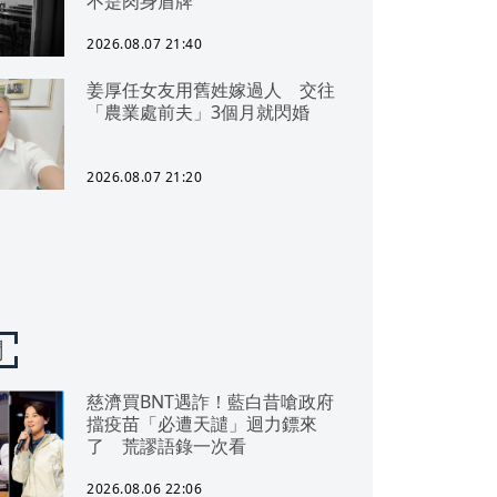
不是肉身盾牌
2026.08.07 21:40
姜厚任女友用舊姓嫁過人 交往
「農業處前夫」3個月就閃婚
2026.08.07 21:20
聞
慈濟買BNT遇詐！藍白昔嗆政府
擋疫苗「必遭天譴」迴力鏢來
了 荒謬語錄一次看
2026.08.06 22:06