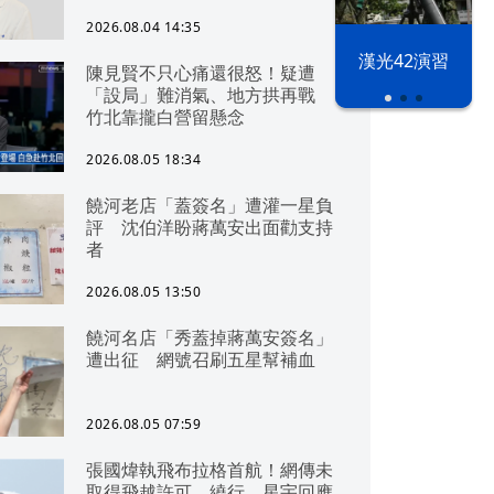
2026.08.04 14:35
漢光42演習
陳見賢不只心痛還很怒！疑遭
「設局」難消氣、地方拱再戰
竹北靠攏白營留懸念
2026.08.05 18:34
饒河老店「蓋簽名」遭灌一星負
評 沈伯洋盼蔣萬安出面勸支持
者
2026.08.05 13:50
饒河名店「秀蓋掉蔣萬安簽名」
遭出征 網號召刷五星幫補血
2026.08.05 07:59
張國煒執飛布拉格首航！網傳未
取得飛越許可、繞行 星宇回應