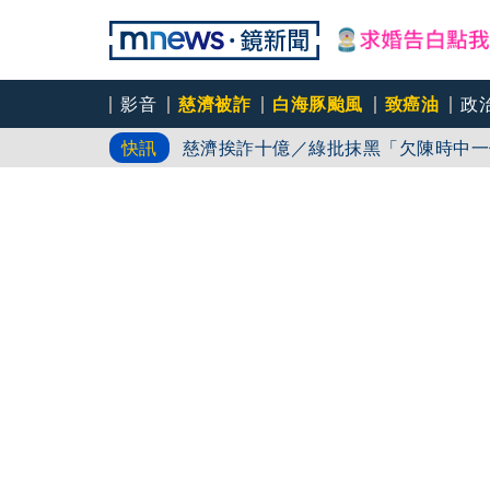
影音
慈濟被詐
白海豚颱風
致癌油
政
慈濟挨詐十億／綠批抹黑「欠陳時中一
快訊
吳秀華家族又生波 前台東縣長蓋安養
台中女師遭特教生刺傷右眼恐失明 工