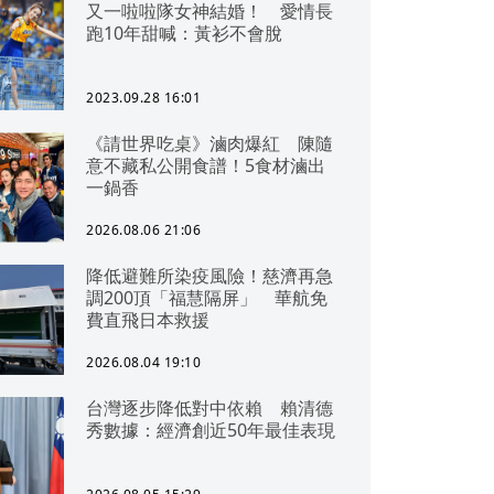
又一啦啦隊女神結婚！ 愛情長
跑10年甜喊：黃衫不會脫
2023.09.28 16:01
《請世界吃桌》滷肉爆紅 陳隨
意不藏私公開食譜！5食材滷出
一鍋香
2026.08.06 21:06
降低避難所染疫風險！慈濟再急
調200頂「福慧隔屏」 華航免
費直飛日本救援
2026.08.04 19:10
台灣逐步降低對中依賴 賴清德
秀數據：經濟創近50年最佳表現