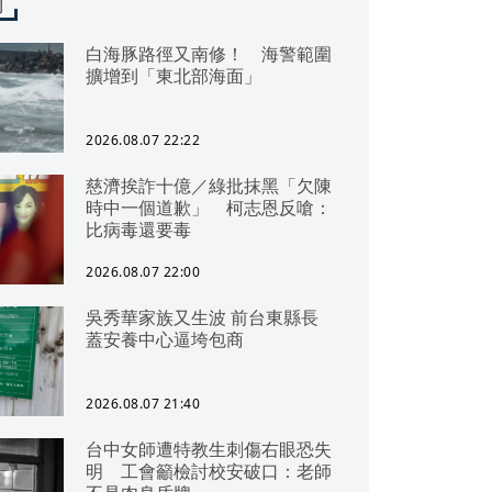
聞
白海豚路徑又南修！ 海警範圍
擴增到「東北部海面」
2026.08.07 22:22
慈濟挨詐十億／綠批抹黑「欠陳
時中一個道歉」 柯志恩反嗆：
比病毒還要毒
2026.08.07 22:00
吳秀華家族又生波 前台東縣長
蓋安養中心逼垮包商
2026.08.07 21:40
台中女師遭特教生刺傷右眼恐失
明 工會籲檢討校安破口：老師