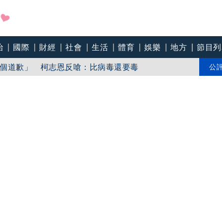
治
國際
財經
社會
生活
體育
娛樂
地方
節目列
個道歉」 柯志恩反嗆：比病毒還要毒
中心逼垮包商
公
會籲檢討校安破口：老師不是肉身盾牌