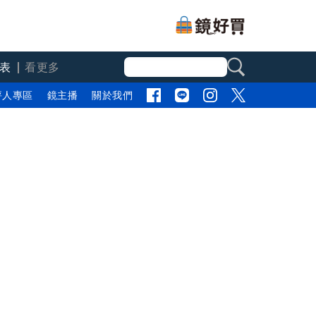
表
看更多
評人專區
鏡主播
關於我們