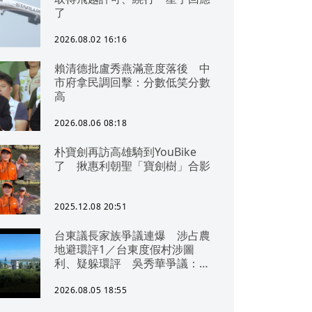
了
2026.08.02 16:16
賴清德批盧秀燕滿意度落後 中
市府拿民調回擊：分數低笑分數
高
2026.08.06 08:18
朴寶劍再訪高雄騎到YouBike
了 揪惠利朝聖「寶劍樹」合影
2025.12.08 20:51
台東議長家族爭議連爆 涉占農
地避環評1／台東度假村涉圖
利、疑躲環評 吳秀華爭議：概
無參與
2026.08.05 18:55