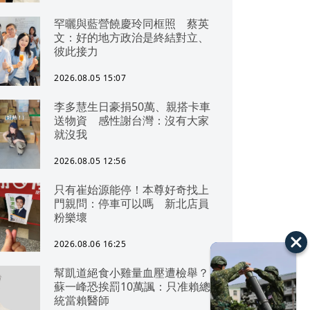
罕曬與藍營饒慶玲同框照 蔡英
文：好的地方政治是終結對立、
彼此接力
2026.08.05 15:07
李多慧生日豪捐50萬、親搭卡車
送物資 感性謝台灣：沒有大家
就沒我
2026.08.05 12:56
只有崔始源能停！本尊好奇找上
門親問：停車可以嗎 新北店員
粉樂壞
2026.08.06 16:25
幫凱道絕食小雞量血壓遭檢舉？
蘇一峰恐挨罰10萬諷：只准賴總
統當賴醫師