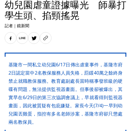
幼兒園虐童證據曝光 師暴打
學生頭、掐頸搖晃
記者
｜
鏡新聞
基隆市一間私立幼兒園6/17日傳出虐童事件，基隆市府
2日認定當中2名教保服務人員失格，罰鍰40萬之餘終身
禁止就職教保服務。教育處副處長當時稱事發班級的硬
碟有問題，無法提供監視器畫面。但事後卻被爆出，其
實早在6/29日的第三次協調會議上，早就看得到監視器
畫面，因此被質疑有包庇嫌疑。家長今天(7/4)一早到幼
兒園丟雞蛋，指控有多名老師涉案，基隆市府卻只懲處
兩名教保員。