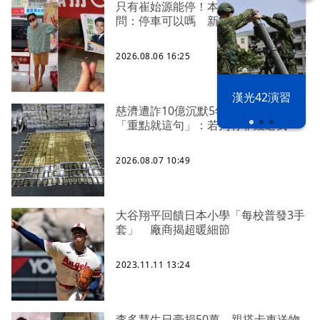
只有崔始源能停！本尊好奇找上門親
問：停車可以嗎 新北店員粉樂壞
2026.08.06 16:25
漢光42演習
慈濟遭詐10億沉默5年 四叉貓看聲明
「重點就這句」：若判有罪錢還我
2026.08.07 10:49
大谷翔平回饋日本小學「每校普發3手
套」 廠商揭超暖細節
2023.11.11 13:24
李多慧生日豪捐50萬、親搭卡車送物