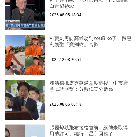
白營留懸念
2026.08.05 18:34
朴寶劍再訪高雄騎到YouBike了 揪惠
利朝聖「寶劍樹」合影
2025.12.08 20:51
賴清德批盧秀燕滿意度落後 中市府
拿民調回擊：分數低笑分數高
2026.08.06 08:18
張國煒執飛布拉格首航！網傳未取得
飛越許可、繞行 星宇回應了