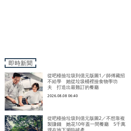
即時新聞
從吧檯撿垃圾到億元版圖1／師傅藏招
不給學 她從垃圾桶裡撿食物學功
夫 打造出最難訂的餐廳
2026.08.08 06:40
從吧檯撿垃圾到億元版圖2／不想靠複
製賺錢 她花10年蓋一間餐廳 5千萬
埋在地下瀕臨破產