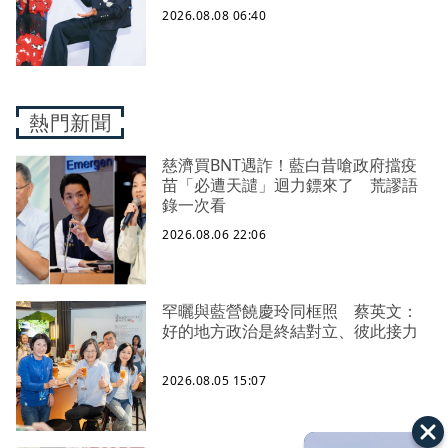
2026.08.08 06:40
熱門新聞
慈濟買BNT遇詐！藍白昔嗆政府擋疫
苗「必遭天譴」迴力鏢來了 荒謬語
錄一次看
2026.08.06 22:06
罕曬與藍營饒慶玲同框照 蔡英文：
好的地方政治是終結對立、彼此接力
2026.08.05 15:07