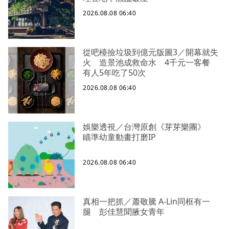
2026.08.08 06:40
從吧檯撿垃圾到億元版圖3／開幕就失
火 造景池成救命水 4千元一客餐
有人5年吃了50次
2026.08.08 06:40
娛樂透視／台灣原創《芽芽樂團》
瞄準幼童動畫打磨IP
2026.08.08 06:40
真相一把抓／蕭敬騰 A-Lin同框有一
腿 彭佳慧聞腋女青年