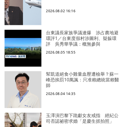
2026.08.02 16:16
台東議長家族爭議連爆 涉占農地避
環評1／台東度假村涉圖利、疑躲環
評 吳秀華爭議：概無參與
2026.08.05 18:55
幫凱道絕食小雞量血壓遭檢舉？蘇一
峰恐挨罰10萬諷：只准賴總統當賴醫
師
2026.08.04 14:35
玉澤演巴黎下跪獻女友戒指 經紀公
司否認祕密求婚「是慶生抓拍照」