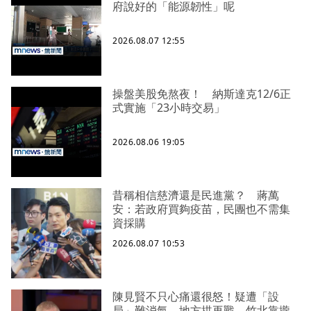
府說好的「能源韌性」呢
2026.08.07 12:55
操盤美股免熬夜！ 納斯達克12/6正
式實施「23小時交易」
2026.08.06 19:05
昔稱相信慈濟還是民進黨？ 蔣萬
安：若政府買夠疫苗，民團也不需集
資採購
2026.08.07 10:53
陳見賢不只心痛還很怒！疑遭「設
局」難消氣、地方拱再戰 竹北靠攏