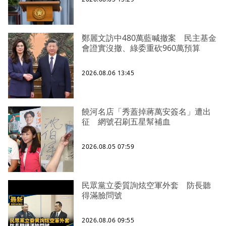
鄭麗文訪中480萬藍喊撤案 民主基金
會證實沒撤、綠委重砍960萬預算
2026.08.06 13:45
饒河名店「秀蓋掉蔣萬安簽名」遭出
征 網號召刷五星幫補血
2026.08.05 07:59
民眾黨立委質詢炫空軍外套 防長聽
得滿臉問號
2026.08.06 09:55