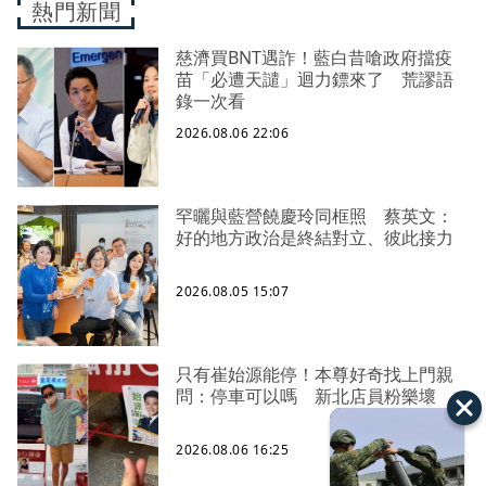
熱門新聞
慈濟買BNT遇詐！藍白昔嗆政府擋疫
苗「必遭天譴」迴力鏢來了 荒謬語
錄一次看
2026.08.06 22:06
罕曬與藍營饒慶玲同框照 蔡英文：
好的地方政治是終結對立、彼此接力
2026.08.05 15:07
只有崔始源能停！本尊好奇找上門親
問：停車可以嗎 新北店員粉樂壞
2026.08.06 16:25