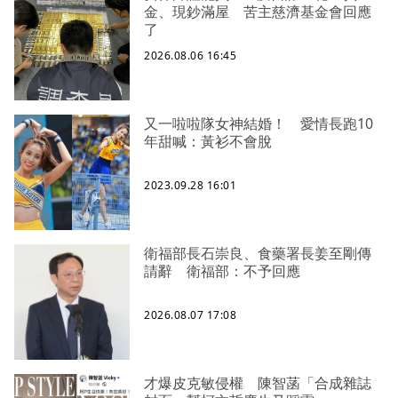
金、現鈔滿屋 苦主慈濟基金會回應
了
2026.08.06 16:45
又一啦啦隊女神結婚！ 愛情長跑10
年甜喊：黃衫不會脫
2023.09.28 16:01
衛福部長石崇良、食藥署長姜至剛傳
請辭 衛福部：不予回應
2026.08.07 17:08
才爆皮克敏侵權 陳智菡「合成雜誌