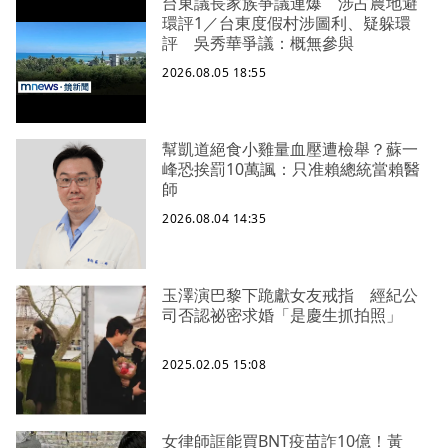
台東議長家族爭議連爆 涉占農地避
環評1／台東度假村涉圖利、疑躲環
評 吳秀華爭議：概無參與
2026.08.05 18:55
幫凱道絕食小雞量血壓遭檢舉？蘇一
峰恐挨罰10萬諷：只准賴總統當賴醫
師
2026.08.04 14:35
玉澤演巴黎下跪獻女友戒指 經紀公
司否認祕密求婚「是慶生抓拍照」
2025.02.05 15:08
女律師誆能買BNT疫苗詐10億！黃