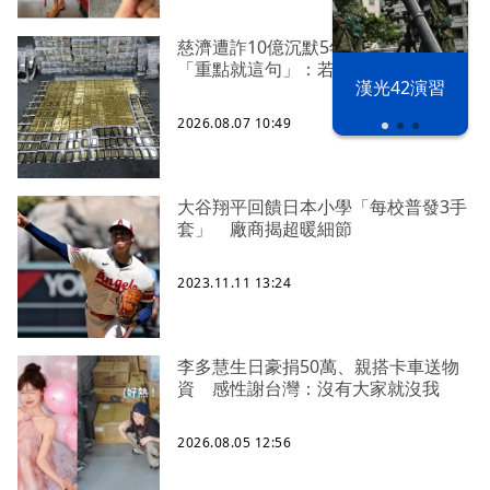
慈濟遭詐10億沉默5年 四叉貓看聲明
「重點就這句」：若判有罪錢還我
漢光42演習
2026.08.07 10:49
大谷翔平回饋日本小學「每校普發3手
套」 廠商揭超暖細節
2023.11.11 13:24
李多慧生日豪捐50萬、親搭卡車送物
資 感性謝台灣：沒有大家就沒我
2026.08.05 12:56