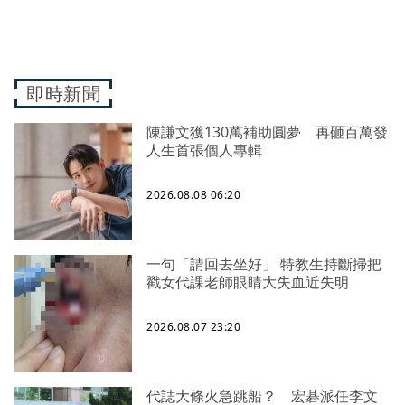
即時新聞
陳謙文獲130萬補助圓夢 再砸百萬發
人生首張個人專輯
2026.08.08 06:20
一句「請回去坐好」 特教生持斷掃把
戳女代課老師眼睛大失血近失明
2026.08.07 23:20
代誌大條火急跳船？ 宏碁派任李文