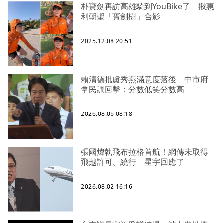
朴寶劍再訪高雄騎到YouBike了 揪惠
利朝聖「寶劍樹」合影
2025.12.08 20:51
賴清德批盧秀燕滿意度落後 中市府
拿民調回擊：分數低笑分數高
2026.08.06 08:18
張國煒執飛布拉格首航！網傳未取得
飛越許可、繞行 星宇回應了
2026.08.02 16:16