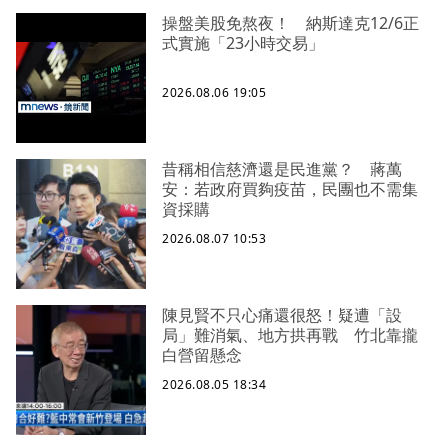
操盤美股免熬夜！ 納斯達克12/6正
式實施「23小時交易」
2026.08.06 19:05
昔稱相信慈濟還是民進黨？ 蔣萬
安：若政府買夠疫苗，民團也不需集
資採購
2026.08.07 10:53
陳見賢不只心痛還很怒！疑遭「設
局」難消氣、地方拱再戰 竹北靠攏
白營留懸念
2026.08.05 18:34