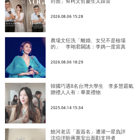
封面」幫柯文哲慶生又踩雷
2026.08.06 15:28
農場文狂洗「離婚、女兒不是檢場
的」 李翊君闢謠：李媽一度當真
2026.08.06 18:29
韓國巧遇8名台灣大學生 李多慧霸氣
贈禮人人有：畢業禮物
2025.04.14 15:34
饒河老店「蓋簽名」遭灌一星負評
沈伯洋盼蔣萬安出面勸支持者