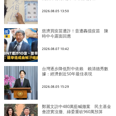
2026.08.05 13:50
慈濟買疫苗遭詐！昔遭轟擋疫苗 陳
時中今露面回應
2026.08.07 10:42
台灣逐步降低對中依賴 賴清德秀數
據：經濟創近50年最佳表現
2026.08.05 15:29
鄭麗文訪中480萬藍喊撤案 民主基金
會證實沒撤、綠委重砍960萬預算