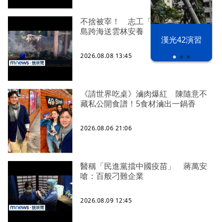
不捨被宰！ 志工「買牛救命」從綠
島跨海送雲林安養
漢光42演習
2026.08.08 13:45
《請世界吃桌》滷肉爆紅 陳隨意不
藏私公開食譜！5食材滷出一鍋香
2026.08.06 21:06
醫稱「民進黨擋中國疫苗」 蔣萬安
嗆：百般刁難企業
2026.08.09 12:45