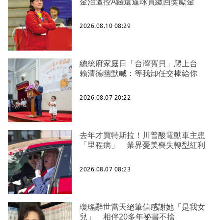
金治遭控A錢還逼球員繳回獎勵金
2026.08.10 08:29
總統府家庭日「台灣寶貝」爬上台
賴清德幽默喊：等我卸任交棒給你
2026.08.07 20:22
去年才買特斯拉！川普酸電動車主患
「里程病」 業界憂美喪失轉型紅利
2026.08.07 08:23
瓊瑤辭世當天絕筆信感謝她「是我女
兒」 相伴20多年祕書不捨