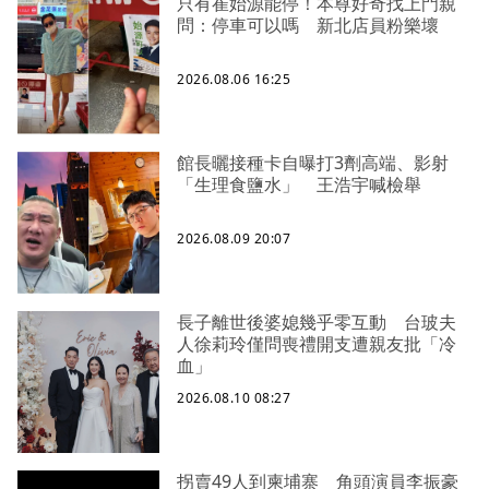
只有崔始源能停！本尊好奇找上門親
問：停車可以嗎 新北店員粉樂壞
2026.08.06 16:25
館長曬接種卡自曝打3劑高端、影射
「生理食鹽水」 王浩宇喊檢舉
2026.08.09 20:07
長子離世後婆媳幾乎零互動 台玻夫
人徐莉玲僅問喪禮開支遭親友批「冷
血」
2026.08.10 08:27
拐賣49人到柬埔寨 角頭演員李振豪