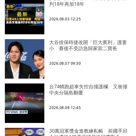
判18年再加18年
2026.08.03 12:25
大谷捨保時捷改開「巨大賓利」護妻
小 賽後不受訪急歸家當二寶爸
2026.08.07 09:30
台74轎跑超車失控自撞護欄 又衝撞
中央分隔島翻覆
2026.08.08 12:45
30萬冠軍獎金進教練私帳 前國手邱