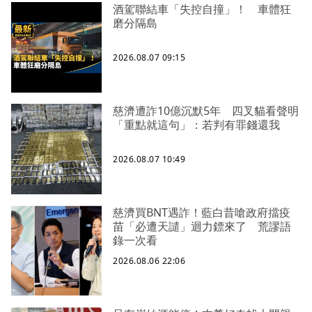
酒駕聯結車「失控自撞」！ 車體狂
磨分隔島
2026.08.07 09:15
慈濟遭詐10億沉默5年 四叉貓看聲明
「重點就這句」：若判有罪錢還我
2026.08.07 10:49
慈濟買BNT遇詐！藍白昔嗆政府擋疫
苗「必遭天譴」迴力鏢來了 荒謬語
錄一次看
2026.08.06 22:06