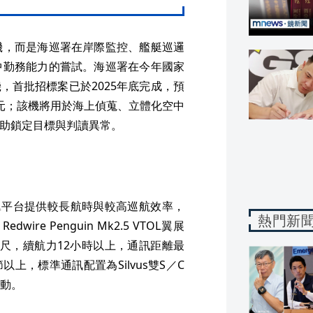
機，而是海巡署在岸際監控、艦艇巡邏
中勤務能力的嘗試。海巡署在今年國家
無人機，首批招標案已於2025年底完成，預
萬美元；該機將用於海上偵蒐、立體化空中
協助鎖定目標與判讀異常。
以固定翼平台提供較長航時與較高巡航效率，
熱門新
e Penguin Mk2.5 VTOL翼展
0公尺，續航力12小時以上，通訊距離最
以上，標準通訊配置為Silvus雙S／C
動。