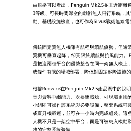
由規格可以看出，Penguin Mk2.5並非近距
3等級、可長時間滯空的戰術無人飛行系統，其
動、基礎設施檢查，也可作為Silvus戰術無線
傳統固定翼無人機雖有航程與續航優勢，但通
翼機可垂直起降，卻受限於續航與抗風能力。Pengu
是把這兩種平台的優勢整合在同一架無人機上
或條件有限的場域部署，降低對固定起降設施的
根據Redwire在Penguin Mk2.5產品頁
音與資料中繼能力、次要酬載艙、可現場更換
小組即可操作該系統與必要設備，整套系統可
或直升機載運，並可在一小時內完成組裝。這些特性對
人機不只是一架空中平台，而是可被納入機動
務的完整系統裝備。