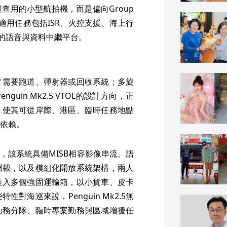
離巡查用的小型航拍機，而是偏向Group
適用任務包括ISR、火控支援、海上行
電的語音與資料中繼平台。
常需要跑道、彈射器或回收系統；多旋
in Mk2.5 VTOL的設計方向，正
，使其可從岸際、港區、臨時任務地點
依賴。
中的說明，該系統具備MISB相容影像串流、語
酬載，以及模組化開放系統架構，兩人
裝入多個強固運輸箱，以小貨車、皮卡
海巡來說，Penguin Mk2.5無
勤務分隊、臨時專案勤務與區域增援任