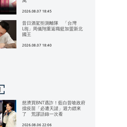
萬
2026.08.07 18:45
昔日酒駕拒測離隊 「台灣
LBJ」周儀翔重返職籃加盟新北
國王
2026.08.07 18:40
聞
慈濟買BNT遇詐！藍白昔嗆政府
擋疫苗「必遭天譴」迴力鏢來
了 荒謬語錄一次看
2026.08.06 22:06