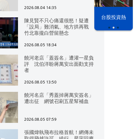
2026.08.04 14:35
漢光42演習
台股投資熱
陳見賢不只心痛還很怒！疑遭
「設局」難消氣、地方拱再戰
竹北靠攏白營留懸念
2026.08.05 18:34
饒河老店「蓋簽名」遭灌一星負
評 沈伯洋盼蔣萬安出面勸支持
者
2026.08.05 13:50
饒河名店「秀蓋掉蔣萬安簽名」
遭出征 網號召刷五星幫補血
2026.08.05 07:59
張國煒執飛布拉格首航！網傳未
取得飛越許可、繞行 星宇回應