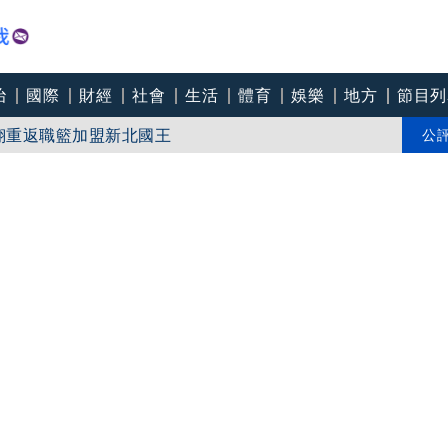
治
國際
財經
社會
生活
體育
娛樂
地方
節目列
翔重返職籃加盟新北國王
親接機BNT抵台」 同框陳時中、張淑芬畫面曝光
公
幻象捍領空2／漢光登場三階段操演 模擬共軍侵襲、幻