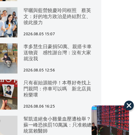
罕曬與藍營饒慶玲同框照 蔡英
文：好的地方政治是終結對立、
彼此接力
2026.08.05 15:07
李多慧生日豪捐50萬、親搭卡車
送物資 感性謝台灣：沒有大家
就沒我
2026.08.05 12:56
只有崔始源能停！本尊好奇找上
門親問：停車可以嗎 新北店員
粉樂壞
2026.08.06 16:25
幫凱道絕食小雞量血壓遭檢舉？
蘇一峰恐挨罰10萬諷：只准賴總
統當賴醫師