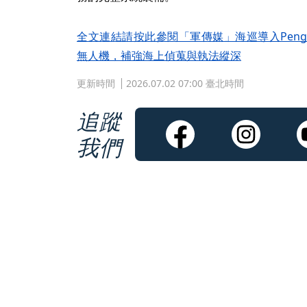
全文連結請按此參閱「軍傳媒」海巡導入Pengui
無人機，補強海上偵蒐與執法縱深
更新時間
2026.07.02 07:00 臺北時間
追蹤
我們