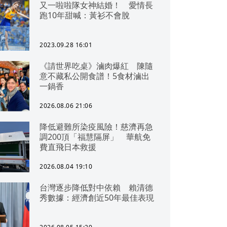
又一啦啦隊女神結婚！ 愛情長
跑10年甜喊：黃衫不會脫
2023.09.28 16:01
《請世界吃桌》滷肉爆紅 陳隨
意不藏私公開食譜！5食材滷出
一鍋香
2026.08.06 21:06
降低避難所染疫風險！慈濟再急
調200頂「福慧隔屏」 華航免
費直飛日本救援
2026.08.04 19:10
台灣逐步降低對中依賴 賴清德
秀數據：經濟創近50年最佳表現