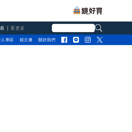
表
看更多
評人專區
鏡主播
關於我們