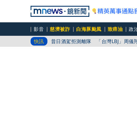
影音
慈濟被詐
白海豚颱風
致癌油
政
昔日酒駕拒測離隊 「台灣LBJ」周儀
快訊
狠詐慈濟10.6億！神鬼律師陳昱瑄「
AIT發文「韌性台灣」 桃機反機降
象2000緊急升空