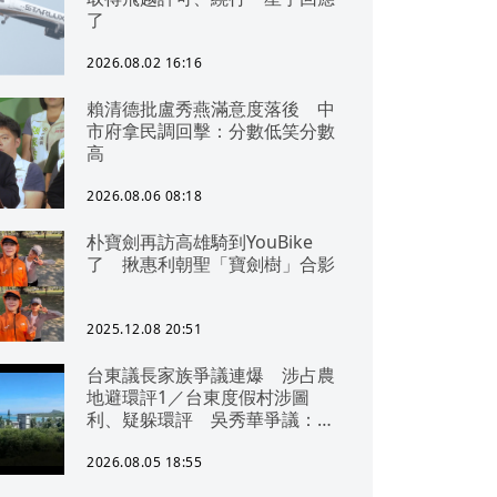
了
2026.08.02 16:16
賴清德批盧秀燕滿意度落後 中
市府拿民調回擊：分數低笑分數
高
2026.08.06 08:18
朴寶劍再訪高雄騎到YouBike
了 揪惠利朝聖「寶劍樹」合影
2025.12.08 20:51
台東議長家族爭議連爆 涉占農
地避環評1／台東度假村涉圖
利、疑躲環評 吳秀華爭議：概
無參與
2026.08.05 18:55