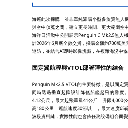
海巡此次採購，並非單純添購小型多旋翼無人
與空中偵蒐之間，建立更長時間、更大範圍空
海洋日活動中公開展示Penguin C Mk2.5
計2026年6月底全數交貨，採購金額約700
巡防，並結合AI即時影像辨識，在複雜海況中
固定翼航程與VTOL部署彈性的結合
Penguin Mk2.5 VTOL的主要特徵，是
同時透過垂直起降設計降低船艦起飛的難度。Redwir
4.12公尺，最大起飛重量41公斤，升限4,00
高180公里，巡航速度30節以上，最大速度65節
波段資料鏈，實際性能也會依任務設備組合而變