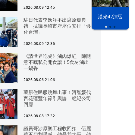
2026.08.09 12:45
漢光42演習
駐日代表李逸洋不出席原爆典
禮 抗議長崎市府座位安排「矮
化台灣」
2026.08.09 12:36
《請世界吃桌》滷肉爆紅 陳隨
意不藏私公開食譜！5食材滷出
一鍋香
2026.08.06 21:06
著原住民服跳舞出事！河智媛代
言花蓮豐年節引輿論 經紀公司
回應
2026.08.08 17:32
議員哥涉原鄉工程收回扣 伍麗
華不切割暖喊：他是我大哥，他