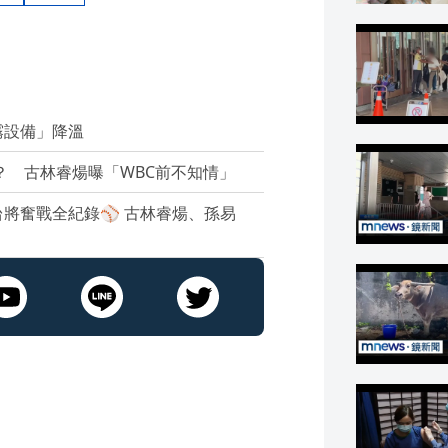
霧設備」降溫
？ 古林睿煬曝「WBC前不知情」
將奮戰全紀錄⚾ 古林睿煬、孫易