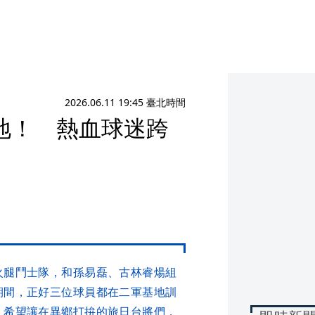
2026.06.11 19:45 臺北時間
地！ 熱血球迷跨
火腿鬥士隊，和孫易磊、古林睿煬組
期間，正好三位球員都在二軍基地訓
，希望讓在異鄉打拚的旅日台將們，