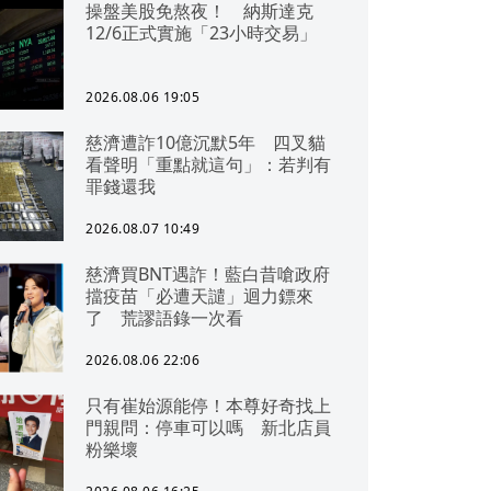
操盤美股免熬夜！ 納斯達克
12/6正式實施「23小時交易」
2026.08.06 19:05
慈濟遭詐10億沉默5年 四叉貓
看聲明「重點就這句」：若判有
罪錢還我
2026.08.07 10:49
慈濟買BNT遇詐！藍白昔嗆政府
擋疫苗「必遭天譴」迴力鏢來
了 荒謬語錄一次看
2026.08.06 22:06
只有崔始源能停！本尊好奇找上
門親問：停車可以嗎 新北店員
粉樂壞