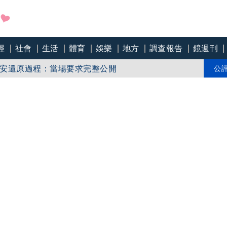
經
社會
生活
體育
娛樂
地方
調查報告
鏡週刊
一政策？徐欣瑩傳求見陳見賢10次遭拒！昔決議遮蔽
約！柯韌帶斷還能跳！陳智菡扯韌帶斷能打籃球！
安還原過程：當場要求完整公開
公
哲死不認錯再嗆民進黨王八蛋？轉移焦點？韌帶根本
醫？長崎市也成中共奴才？