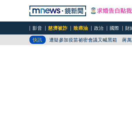
影音
慈濟被詐
致癌油
政治
國際
財
鄭麗文不演了？喊「台非國家」將拋統
快訊
今喊黑箱！蔣遭爆「違法默寫」疫苗合
遭疑參加疫苗祕密會議又喊黑箱 蔣萬
蔣萬安硬凹疫苗紀錄塗黑想洗白？柯文
沒斷？鄭麗文喊台灣非國家？病急亂投