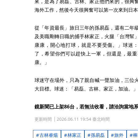
來，是為了易磊、古林、家正他們來的，很興
海外工作，然後今天很興奮可以第一次來到日本
從「年資最長」旅日三年的孫易磊，還有二年
及美職剛轉日職的捕手林家正，火腿「台灣幫
康康，開心地打球，就是不要受傷。」球迷：
了，希望你們可以趕快上一軍，但還是，最重
康。」
球迷守在場外，只為了親自喊一聲加油，三位
大目標。球迷：「易磊、古林、家正，加油。」
鏡新聞已上架86台，若無法收看，請洽詢當地
更新時間
2026.06.11 19:54 臺北時間
古林睿煬
林家正
孫易磊
旅外
棒