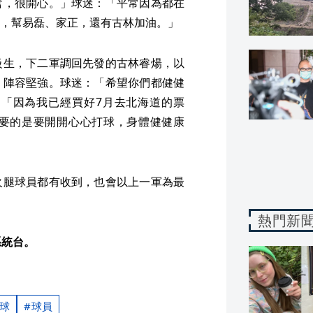
奮，很開心。」球迷：「平常因為都在
，幫易磊、家正，還有古林加油。」
級生，下二軍調回先發的古林睿煬，以
」陣容堅強。球迷：「希望你們都健健
「因為我已經買好7月去北海道的票
要的是要開開心心打球，身體健健康
火腿球員都有收到，也會以上一軍為最
熱門新
系統台。
球
球員