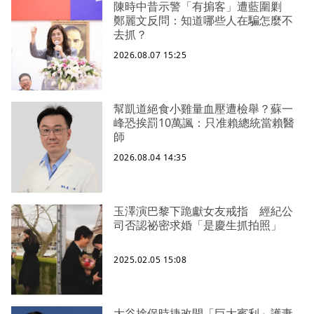
陳時中昔示警「有掮客」遭藍圍剿
鄭麗文反問：知道哪些人在騙怎麼不
去抓？
2026.08.07 15:25
幫凱道絕食小雞量血壓遭檢舉？蘇一
峰恐挨罰10萬諷：只准賴總統當賴醫
師
2026.08.04 14:35
玉澤演巴黎下跪獻女友戒指 經紀公
司否認祕密求婚「是慶生抓拍照」
2025.02.05 15:08
大谷捨保時捷改開「巨大賓利」護妻