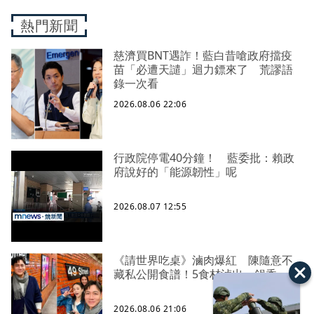
熱門新聞
慈濟買BNT遇詐！藍白昔嗆政府擋疫
苗「必遭天譴」迴力鏢來了 荒謬語
錄一次看
2026.08.06 22:06
行政院停電40分鐘！ 藍委批：賴政
府說好的「能源韌性」呢
2026.08.07 12:55
《請世界吃桌》滷肉爆紅 陳隨意不
藏私公開食譜！5食材滷出一鍋香
2026.08.06 21:06