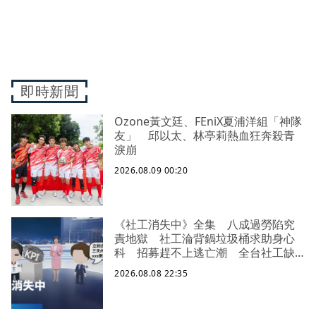
即時新聞
Ozone黃文廷、FEniX夏浦洋組「神隊
友」 邱以太、林亭莉熱血狂奔殺青
淚崩
2026.08.09 00:20
《社工消失中》全集 八成過勞陷究
責地獄 社工淪背鍋垃圾桶求助身心
科 招募趕不上逃亡潮 全台社工缺
口警報 揭薪資回捐黑幕 血汗錢遭
2026.08.08 22:35
剝削