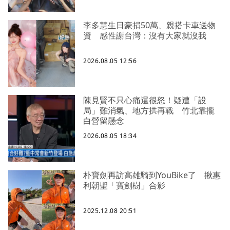
李多慧生日豪捐50萬、親搭卡車送物
資 感性謝台灣：沒有大家就沒我
2026.08.05 12:56
陳見賢不只心痛還很怒！疑遭「設
局」難消氣、地方拱再戰 竹北靠攏
白營留懸念
2026.08.05 18:34
朴寶劍再訪高雄騎到YouBike了 揪惠
利朝聖「寶劍樹」合影
2025.12.08 20:51