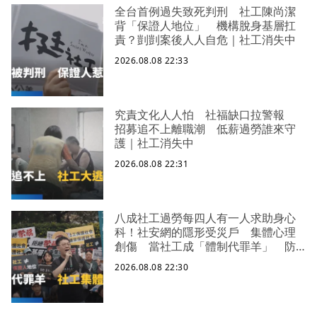
全台首例過失致死判刑 社工陳尚潔
背「保證人地位」 機構脫身基層扛
責？剴剴案後人人自危｜社工消失中
2026.08.08 22:33
究責文化人人怕 社福缺口拉警報
招募追不上離職潮 低薪過勞誰來守
護｜社工消失中
2026.08.08 22:31
八成社工過勞每四人有一人求助身心
科！社安網的隱形受災戶 集體心理
創傷 當社工成「體制代罪羊」 防
禦性社工不敢多做無奈趨勢？耗竭殆
2026.08.08 22:30
盡下的社安網危機｜社工消失中