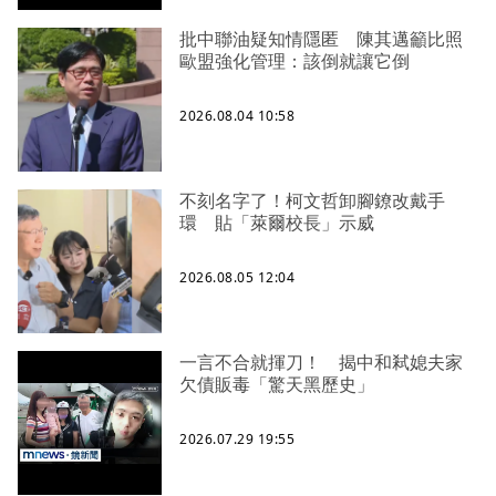
批中聯油疑知情隱匿 陳其邁籲比照
歐盟強化管理：該倒就讓它倒
2026.08.04 10:58
不刻名字了！柯文哲卸腳鐐改戴手
環 貼「萊爾校長」示威
2026.08.05 12:04
一言不合就揮刀！ 揭中和弒媳夫家
欠債販毒「驚天黑歷史」
2026.07.29 19:55