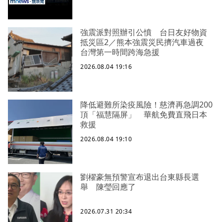
強震派對照辦引公憤 台日友好物資
抵災區2／熊本強震災民擠汽車過夜
台灣第一時間跨海急援
2026.08.04 19:16
降低避難所染疫風險！慈濟再急調200
頂「福慧隔屏」 華航免費直飛日本
救援
2026.08.04 19:10
劉櫂豪無預警宣布退出台東縣長選
舉 陳瑩回應了
2026.07.31 20:34