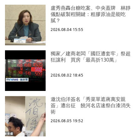
盧秀燕轟台糖吃案、中央蓋牌 林靜
儀點破製程關鍵：粗膠原油是能吃
膩？
2026.08.04 15:55
獨家／建商老闆「國巨遭套牢」祭超
狂讓利 買房「最高折130萬」
2026.08.02 18:45
邀沈伯洋簽名「秀菜單遮蔣萬安親
簽」遭出征 饒河名店速祭白漆消失
術
2026.08.05 19:52