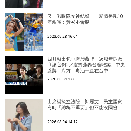
又一啦啦隊女神結婚！ 愛情長跑10
年甜喊：黃衫不會脫
2023.09.28 16:01
四月就出包中聯涉蓋牌 邁喊無良廠
商讓它倒2／盧秀燕轟台糖吃案、中央
蓋牌 府方：毒油一直在台中
2026.08.04 13:07
出席模擬立法院 鄭麗文：民主國家
有時「總統不重要」但不能沒國會
2026.08.04 14:12