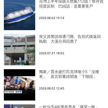
台灣上半年採購天然氣112億！祭停買
現貨反制 巴紐認：是重要客戶
2026.08.02 15:14
喪父員警請假遭刁難、告別式後返回
執勤 大溪分局回應了
2026.07.31 18:02
獨家／賈永婕打匹克球嗆小S「沒種
來」 直言郭董緋聞進「下階段」
2026.08.02 12:45
一粒分手4年學長男友「痛哭一晚」