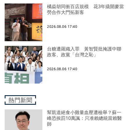
橘焱胡同衝百店規模 花3年撬開麥當
勞合作大門拓新客
2026.08.06 17:40
台糖遭羅織入罪 黃智賢批掩護中聯
政客、政黨「台灣之恥」
2026.08.06 17:40
熱門新聞
幫凱道絕食小雞量血壓遭檢舉？蘇一
峰恐挨罰10萬諷：只准賴總統當賴醫
師