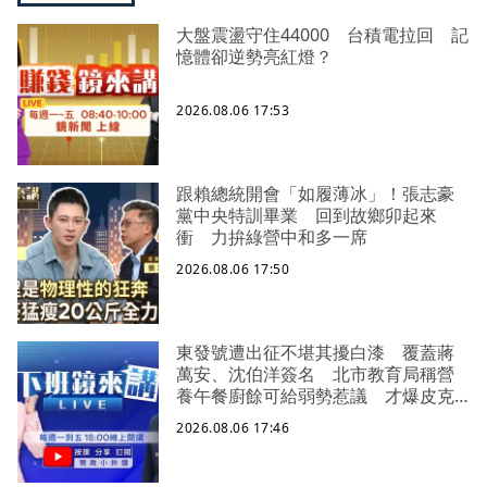
大盤震盪守住44000 台積電拉回 記
憶體卻逆勢亮紅燈？
2026.08.06 17:53
跟賴總統開會「如履薄冰」！張志豪
黨中央特訓畢業 回到故鄉卯起來
衝 力拚綠營中和多一席
2026.08.06 17:50
東發號遭出征不堪其擾白漆 覆蓋蔣
萬安、沈伯洋簽名 北市教育局稱營
養午餐廚餘可給弱勢惹議 才爆皮克
敏侵權 陳智菡幫柯文哲慶生又踩雷！
2026.08.06 17:46
生日改戴電子手環 曝柯文哲想法：
羞辱更強！