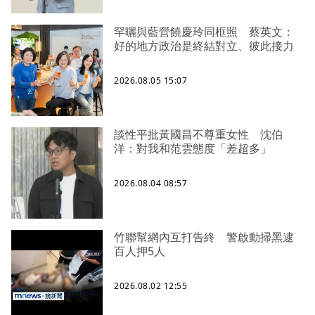
罕曬與藍營饒慶玲同框照 蔡英文：
好的地方政治是終結對立、彼此接力
2026.08.05 15:07
談性平批黃國昌不尊重女性 沈伯
洋：對我和范雲態度「差超多」
2026.08.04 08:57
竹聯幫網內互打告終 警啟動掃黑逮
百人押5人
2026.08.02 12:55