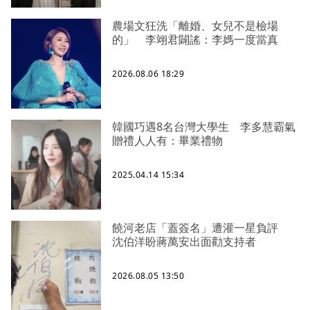
農場文狂洗「離婚、女兒不是檢場
的」 李翊君闢謠：李媽一度當真
2026.08.06 18:29
韓國巧遇8名台灣大學生 李多慧霸氣
贈禮人人有：畢業禮物
2025.04.14 15:34
饒河老店「蓋簽名」遭灌一星負評
沈伯洋盼蔣萬安出面勸支持者
2026.08.05 13:50