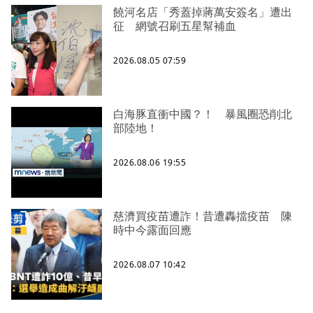
饒河名店「秀蓋掉蔣萬安簽名」遭出
征 網號召刷五星幫補血
2026.08.05 07:59
白海豚直衝中國？！ 暴風圈恐削北
部陸地！
2026.08.06 19:55
慈濟買疫苗遭詐！昔遭轟擋疫苗 陳
時中今露面回應
2026.08.07 10:42