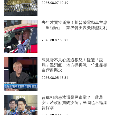
2026.08.07 10:49
去年才買特斯拉！川普酸電動車主患
「里程病」 業界憂美喪失轉型紅利
2026.08.07 08:23
陳見賢不只心痛還很怒！疑遭「設
局」難消氣、地方拱再戰 竹北靠攏
白營留懸念
2026.08.05 18:34
昔稱相信慈濟還是民進黨？ 蔣萬
安：若政府買夠疫苗，民團也不需集
資採購