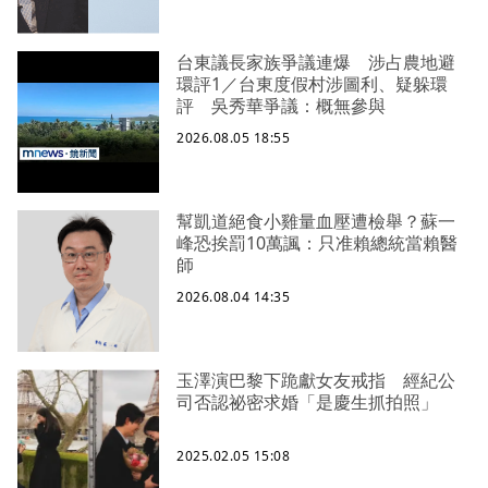
台東議長家族爭議連爆 涉占農地避
環評1／台東度假村涉圖利、疑躲環
評 吳秀華爭議：概無參與
2026.08.05 18:55
幫凱道絕食小雞量血壓遭檢舉？蘇一
峰恐挨罰10萬諷：只准賴總統當賴醫
師
2026.08.04 14:35
玉澤演巴黎下跪獻女友戒指 經紀公
司否認祕密求婚「是慶生抓拍照」
2025.02.05 15:08