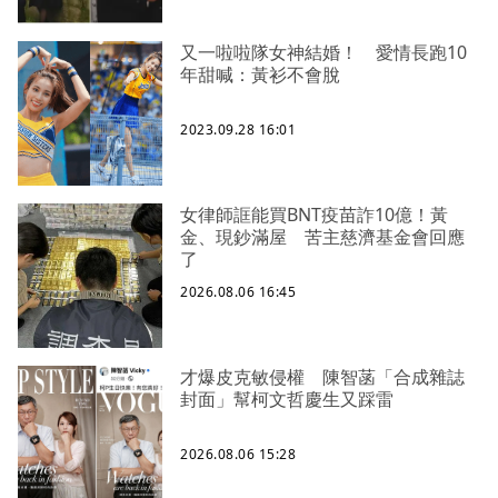
又一啦啦隊女神結婚！ 愛情長跑10
年甜喊：黃衫不會脫
2023.09.28 16:01
女律師誆能買BNT疫苗詐10億！黃
金、現鈔滿屋 苦主慈濟基金會回應
了
2026.08.06 16:45
才爆皮克敏侵權 陳智菡「合成雜誌
封面」幫柯文哲慶生又踩雷
2026.08.06 15:28