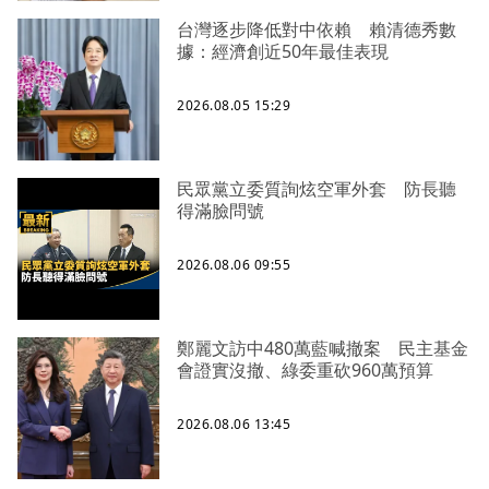
台灣逐步降低對中依賴 賴清德秀數
據：經濟創近50年最佳表現
2026.08.05 15:29
民眾黨立委質詢炫空軍外套 防長聽
得滿臉問號
2026.08.06 09:55
鄭麗文訪中480萬藍喊撤案 民主基金
會證實沒撤、綠委重砍960萬預算
2026.08.06 13:45