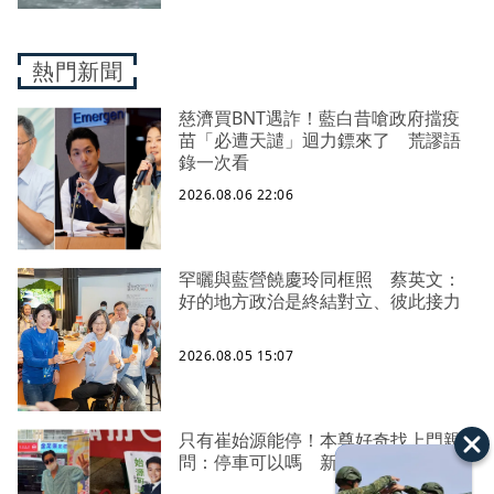
熱門新聞
慈濟買BNT遇詐！藍白昔嗆政府擋疫
苗「必遭天譴」迴力鏢來了 荒謬語
錄一次看
2026.08.06 22:06
罕曬與藍營饒慶玲同框照 蔡英文：
好的地方政治是終結對立、彼此接力
2026.08.05 15:07
只有崔始源能停！本尊好奇找上門親
問：停車可以嗎 新北店員粉樂壞