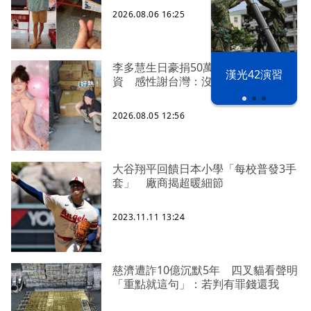
2026.08.06 16:25
李多慧生日豪捐50萬、親搭卡車送物
漢光42演習
資 感性謝台灣：沒有大家就沒我
2026.08.05 12:56
大谷翔平回饋日本小學「每校普發3手
套」 廠商揭超暖細節
2023.11.11 13:24
慈濟遭詐10億沉默5年 四叉貓看聲明
「重點就這句」：若判有罪錢還我