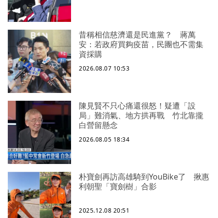
昔稱相信慈濟還是民進黨？ 蔣萬
安：若政府買夠疫苗，民團也不需集
資採購
2026.08.07 10:53
陳見賢不只心痛還很怒！疑遭「設
局」難消氣、地方拱再戰 竹北靠攏
白營留懸念
2026.08.05 18:34
朴寶劍再訪高雄騎到YouBike了 揪惠
利朝聖「寶劍樹」合影
2025.12.08 20:51