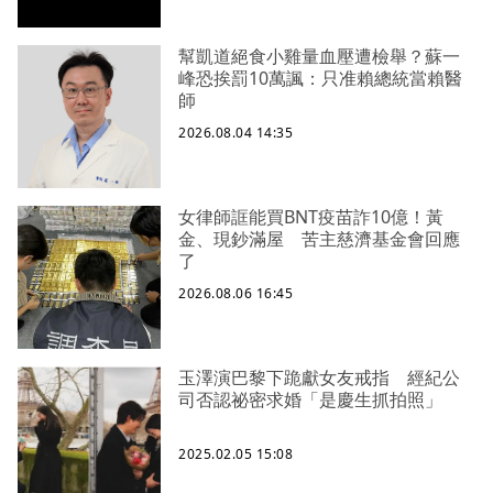
幫凱道絕食小雞量血壓遭檢舉？蘇一
峰恐挨罰10萬諷：只准賴總統當賴醫
師
2026.08.04 14:35
女律師誆能買BNT疫苗詐10億！黃
金、現鈔滿屋 苦主慈濟基金會回應
了
2026.08.06 16:45
玉澤演巴黎下跪獻女友戒指 經紀公
司否認祕密求婚「是慶生抓拍照」
2025.02.05 15:08