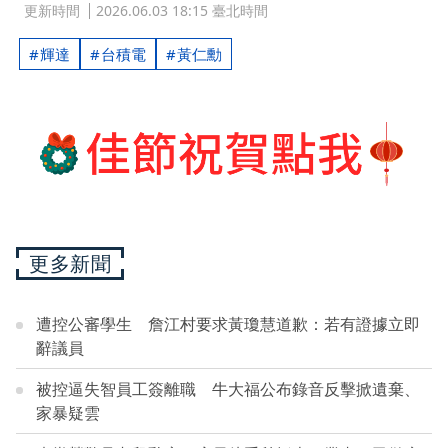
更新時間
2026.06.03 18:15 臺北時間
輝達
台積電
黃仁勳
更多新聞
遭控公審學生 詹江村要求黃瓊慧道歉：若有證據立即
辭議員
被控逼失智員工簽離職 牛大福公布錄音反擊掀遺棄、
家暴疑雲