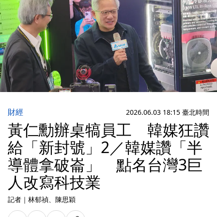
財經
2026.06.03 18:15 臺北時間
黃仁勳辦桌犒員工 韓媒狂讚
給「新封號」2／韓媒讚「半
導體拿破崙」 點名台灣3巨
人改寫科技業
記者
｜
林郁禎
、陳思穎