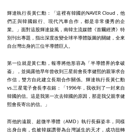
輝達執行長黃仁勳：「這裡有韓國的NAVER Cloud，他
們正與韓國銀行、現代汽車合作，都是非常優秀的企
業。」面對這股輝達旋風，南韓主流媒體《首爾經濟》特
別刊出專題，指出深度改變全球半導體版圖的關鍵，全來
自台灣出身的三位半導體巨人。
第一位就是黃仁勳，報導將他形容為「半導體界的拿破
崙」，並揭露他早年曾收到三星前會長李健熙的親筆求合
作信，雙方自此建立長期合作關係。輝達執行長黃仁勳
vs.三星電子會長李在鎔：「1996年，我收到了一封來自
韓國的信。這是我第一次去韓國的原因，那是我父親李健
熙會長寄出的信。」
而他的遠親、超微半導體（AMD）執行長蘇姿丰，同樣
出身台南，也被韓媒讚譽為台灣誕生的天才，成功扭轉