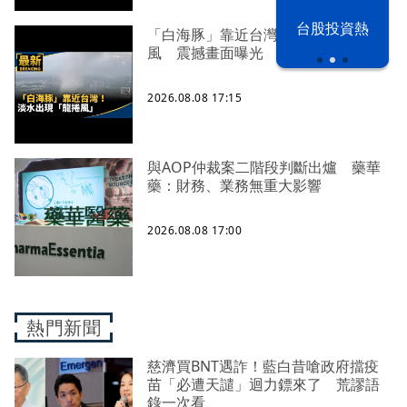
漢光42演習
台股投資熱
「白海豚」靠近台灣！淡水出現龍捲
風 震撼畫面曝光
2026.08.08 17:15
與AOP仲裁案二階段判斷出爐 藥華
藥：財務、業務無重大影響
2026.08.08 17:00
熱門新聞
慈濟買BNT遇詐！藍白昔嗆政府擋疫
苗「必遭天譴」迴力鏢來了 荒謬語
錄一次看