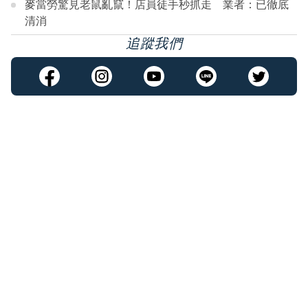
麥當勞驚見老鼠亂竄！店員徒手秒抓走 業者：已徹底
清消
追蹤我們