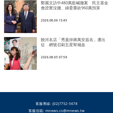
鄭麗文訪中480萬藍喊撤案 民主基金
會證實沒撤、綠委重砍960萬預算
2026.08.06 13:45
饒河名店「秀蓋掉蔣萬安簽名」遭出
征 網號召刷五星幫補血
2026.08.05 07:59
客服專線:
(02)7752-5678
客服信箱:
mnews.cs@mnews.tw