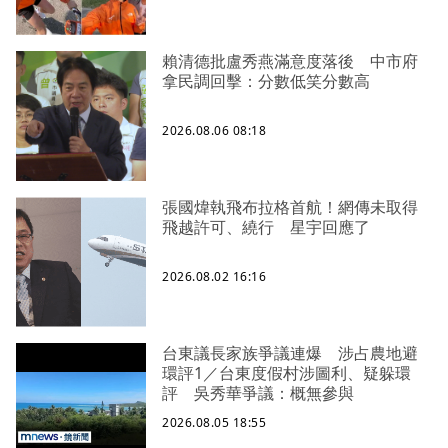
賴清德批盧秀燕滿意度落後 中市府
拿民調回擊：分數低笑分數高
2026.08.06 08:18
張國煒執飛布拉格首航！網傳未取得
飛越許可、繞行 星宇回應了
2026.08.02 16:16
台東議長家族爭議連爆 涉占農地避
環評1／台東度假村涉圖利、疑躲環
評 吳秀華爭議：概無參與
2026.08.05 18:55