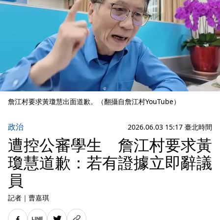
詹江村要求黃瓊慧出面道歉。（翻攝自詹江村YouTube）
政治
2026.06.03 15:17 臺北時間
遭控公審學生 詹江村要求黃
瓊慧道歉：若有證據立即辭議
員
記者
｜
曹嘉琪