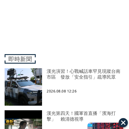
即時新聞
漢光演習！心戰喊話車罕見現蹤台南
市區 發放「安全指引」疏導民眾
2026.08.08 12:26
漢光第四天！國軍首直播「濱海打
擊」 賴清德視導