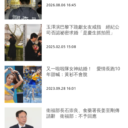
2026.08.06 16:45
玉澤演巴黎下跪獻女友戒指 經紀公
司否認祕密求婚「是慶生抓拍照」
2025.02.05 15:08
又一啦啦隊女神結婚！ 愛情長跑10
年甜喊：黃衫不會脫
2023.09.28 16:01
衛福部長石崇良、食藥署長姜至剛傳
請辭 衛福部：不予回應