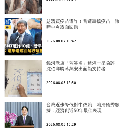
慈濟買疫苗遭詐！昔遭轟擋疫苗 陳
時中今露面回應
2026.08.07 10:42
饒河老店「蓋簽名」遭灌一星負評
沈伯洋盼蔣萬安出面勸支持者
2026.08.05 13:50
台灣逐步降低對中依賴 賴清德秀數
據：經濟創近50年最佳表現
2026.08.05 15:29