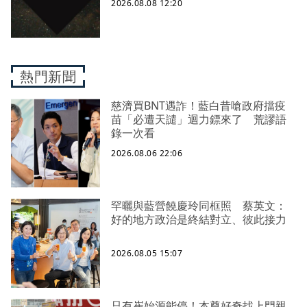
2026.08.08 12:20
熱門新聞
慈濟買BNT遇詐！藍白昔嗆政府擋疫
苗「必遭天譴」迴力鏢來了 荒謬語
錄一次看
2026.08.06 22:06
罕曬與藍營饒慶玲同框照 蔡英文：
好的地方政治是終結對立、彼此接力
2026.08.05 15:07
只有崔始源能停！本尊好奇找上門親