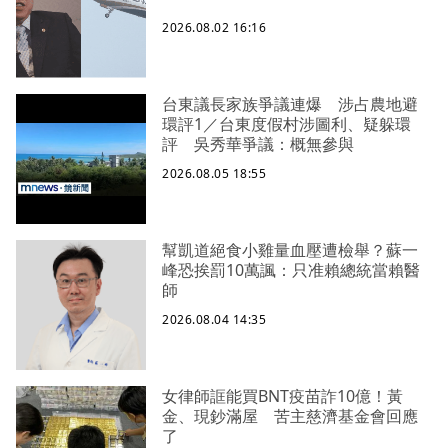
2026.08.02 16:16
台東議長家族爭議連爆 涉占農地避
環評1／台東度假村涉圖利、疑躲環
評 吳秀華爭議：概無參與
2026.08.05 18:55
幫凱道絕食小雞量血壓遭檢舉？蘇一
峰恐挨罰10萬諷：只准賴總統當賴醫
師
2026.08.04 14:35
女律師誆能買BNT疫苗詐10億！黃
金、現鈔滿屋 苦主慈濟基金會回應
了