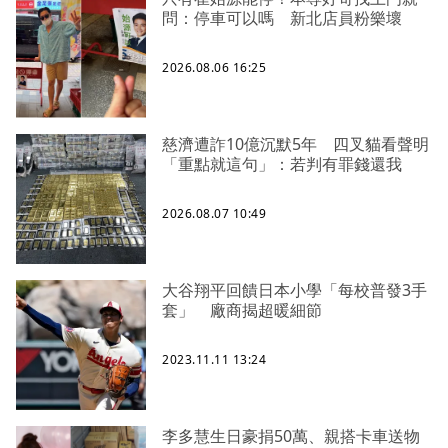
問：停車可以嗎 新北店員粉樂壞
2026.08.06 16:25
慈濟遭詐10億沉默5年 四叉貓看聲明
「重點就這句」：若判有罪錢還我
2026.08.07 10:49
大谷翔平回饋日本小學「每校普發3手
套」 廠商揭超暖細節
2023.11.11 13:24
李多慧生日豪捐50萬、親搭卡車送物