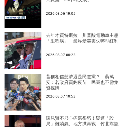
2026.08.06 19:05
去年才買特斯拉！川普酸電動車主患
「里程病」 業界憂美喪失轉型紅利
2026.08.07 08:23
昔稱相信慈濟還是民進黨？ 蔣萬
安：若政府買夠疫苗，民團也不需集
資採購
2026.08.07 10:53
陳見賢不只心痛還很怒！疑遭「設
局」難消氣、地方拱再戰 竹北靠攏