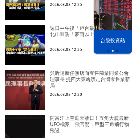
2026.08.08 12:25
週日中午後「距台最近」！ 中部以
北山區防「豪雨以上降雨」
漢光42演習
台股投資熱
2026.08.08 12:25
吳昕陽新任無店面零售商業同業公會
理事長 提四大策略續走台灣零售業新
局
2026.08.08 12:20
阿富汗上空遮天蔽日！五角大廈最新
UFO檔案 飛官驚：巨型三角飛行物
飛過