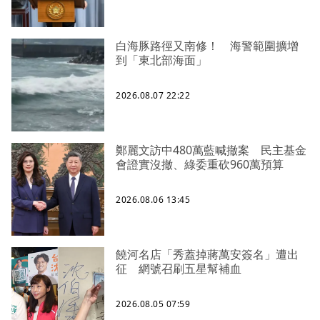
白海豚路徑又南修！ 海警範圍擴增
到「東北部海面」
2026.08.07 22:22
鄭麗文訪中480萬藍喊撤案 民主基金
會證實沒撤、綠委重砍960萬預算
2026.08.06 13:45
饒河名店「秀蓋掉蔣萬安簽名」遭出
征 網號召刷五星幫補血
2026.08.05 07:59