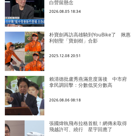
白營留懸念
2026.08.05 18:34
朴寶劍再訪高雄騎到YouBike了 揪惠
利朝聖「寶劍樹」合影
2025.12.08 20:51
賴清德批盧秀燕滿意度落後 中市府
拿民調回擊：分數低笑分數高
2026.08.06 08:18
張國煒執飛布拉格首航！網傳未取得
飛越許可、繞行 星宇回應了