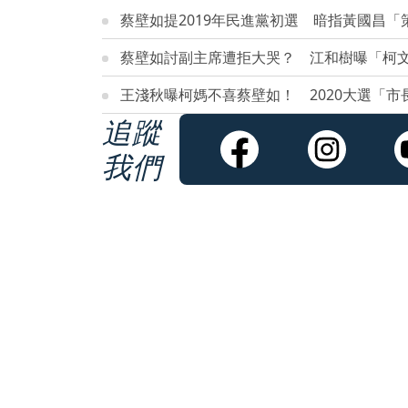
蔡壁如提2019年民進黨初選 暗指黃國昌
蔡壁如討副主席遭拒大哭？ 江和樹曝「柯
王淺秋曝柯媽不喜蔡壁如！ 2020大選「
追蹤
我們