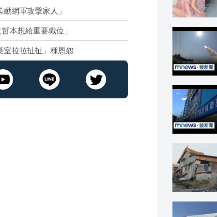
「策動網軍攻擊家人」
文哲本想給重要職位」
市長室拉拉扯扯」種恩怨