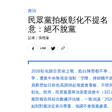
政治
民眾黨拍板彰化不提名
意：絕不脫黨
記者
｜
張憶漩
2026彰化縣百里侯之戰，藍白陣營都不寧
爭，遭黨中央無視並強制「空降」律師魏平
員蔡壁如日前也高調掛起後援會看板、不惜
彰化。然而，民眾黨選舉決策委員會今（3日
黨部報告與綜合數據評估後，一致決議「20
如則對黨決定表示尊重，強調不會脫黨參選。