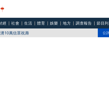
財經
社會
生活
體育
娛樂
地方
調查報告
節目列
 專家曝放颱風假機率
宮湧10萬信眾祝壽
公
氣走樂天