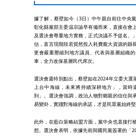
據了解，蔡壁如今（3日）中午親自前往中央
彰化縣黨部主委温宗諭早有備而來，直接在會
及選決會尊重地方實務，正式決議不予提名。
估，直言現階段若貿然投入耗費龐大資源的縣
更會嚴重壓縮到地方議員、代表與基層組織的
車，全力改保基層民代席次。
選決會還特別點出，蔡壁如在2024年立委大
上台中海線，未來將持續深耕地方」，當時
到」。選決會強調，政治人物對鄉親的信任與
易變卦，實踐對海線的承諾，才是民眾黨始終堅
此外，在藍白策略結盟方面，黨中央也直接打
想。選決會表明，依據先前與國民黨簽署的「2