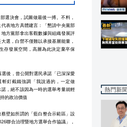
黨部選決會，試圖做最後一搏。不料，
上代表地方具體建言：「懇請中央黨部
」地方黨部拿出客觀數據與組織發展評
長大選，白營不僅難以承接基層能量，
生存發展空間，高層為此決定棄卒保
選落選後，曾公開對選民承諾「已深深愛
還斬釘截鐵強調「我說過的，一定做
熱門新
承諾，絕不該因為一時的選舉考量就輕
持的政治價值
槍蔡壁如所謂的「藍白整合示範區」設
026聯合治理暨地方選舉合作協議」，