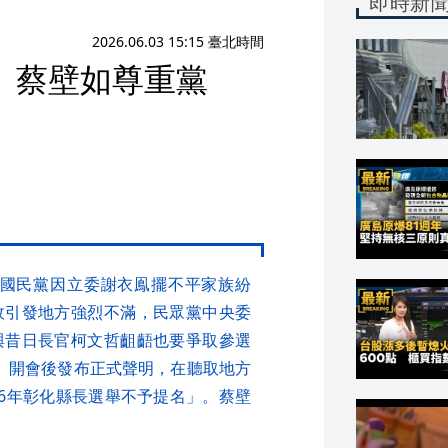
即時新
2026.06.03 15:15 臺北時間
 蔡壁如尊重黨
，國民黨因立委謝衣鳯擺不平家族紛
政引發地方強烈不滿，民眾黨中央委
與昔日長官柯文哲齟齬也要爭取參選
）開會後發布正式聲明，在聽取地方
26年彰化縣長選舉不予提名」。蔡壁