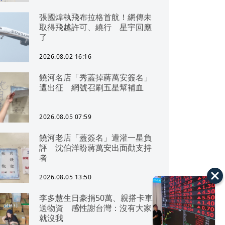
張國煒執飛布拉格首航！網傳未
取得飛越許可、繞行 星宇回應
了
2026.08.02 16:16
饒河名店「秀蓋掉蔣萬安簽名」
遭出征 網號召刷五星幫補血
2026.08.05 07:59
饒河老店「蓋簽名」遭灌一星負
評 沈伯洋盼蔣萬安出面勸支持
者
2026.08.05 13:50
李多慧生日豪捐50萬、親搭卡車
送物資 感性謝台灣：沒有大家
就沒我