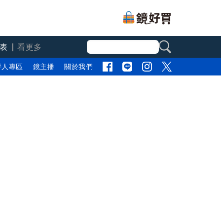
表
看更多
評人專區
鏡主播
關於我們