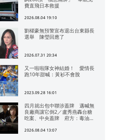
費直飛日本救援
2026.08.04 19:10
劉櫂豪無預警宣布退出台東縣長
選舉 陳瑩回應了
2026.07.31 20:34
又一啦啦隊女神結婚！ 愛情長
跑10年甜喊：黃衫不會脫
2023.09.28 16:01
四月就出包中聯涉蓋牌 邁喊無
良廠商讓它倒2／盧秀燕轟台糖
吃案、中央蓋牌 府方：毒油一
直在台中
2026.08.04 13:07