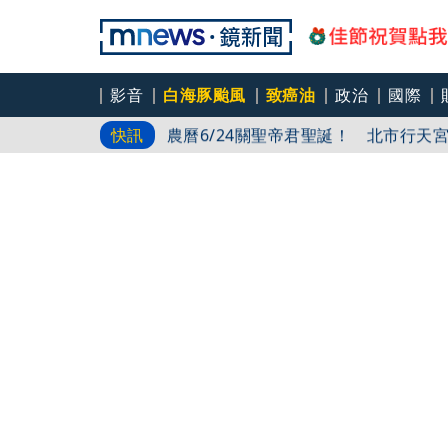
影音
白海豚颱風
致癌油
政治
國際
中颱白海豚一路向西！豪雨恐連炸3天
快訊
農曆6/24關聖帝君聖誕！ 北市行天
王柏融10局下敲「再見安」 台鋼7:6