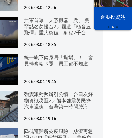
2026.08.05 12:56
以色列 穹頂
野球魂 鏡訪
台股投資熱
共軍首曝「人形機器士兵」 美
之下
台將
罕點名勿擾台2／國造「極音速
飛彈」重大突破 射程2千公里
可「直通北京」
2026.08.02 18:35
統一旗下健身房「退場」！ 會
員轉會籍卡關：員工都不知道
2026.08.04 19:45
強震派對照辦引公憤 台日友好
物資抵災區2／熊本強震災民擠
汽車過夜 台灣第一時間跨海急
援
2026.08.04 19:16
降低避難所染疫風險！慈濟再急
調200頂「福慧隔屏」 華航免