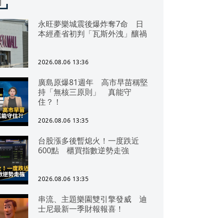
聞
永旺夢樂城震後爆炸奪7命 日
本經產省初判「瓦斯外洩」釀禍
2026.08.06 13:36
廣島原爆81週年 高市早苗稱堅
持「無核三原則」 真能守
住？！
2026.08.06 13:35
台股漲多後暫熄火！一度跌近
600點 櫃買指數逆勢走強
2026.08.06 13:35
串流、主題樂園雙引擎發威 迪
士尼最新一季財報報喜！