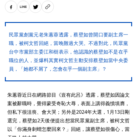
民眾黨創黨元老朱蕙蓉透露，蔡壁如曾開口要副主席一
職，被柯文哲回絕，當晚難過大哭。不過對此，民眾黨
台中市黨部主委江和樹表示，他認識的蔡壁如不是在乎
職位的人，並爆料其實柯文哲主動安排蔡壁如當中央委
員，「她都不屑了，怎會在乎一個副主席」？
朱蕙蓉近日在網路節目《豈有此呂》透露，蔡壁如因論文
案被辭職時，覺得蒙受奇恥大辱，表面上講得義憤填膺，
但私下很沮喪、會大哭；另外是2024年大選，1月13日剛
選完，蔡壁如2天後便提出想當民眾黨副主席，被柯文哲
以「你滿身刺蝟怎麼回來？」回絕，讓蔡壁如很傷心，當