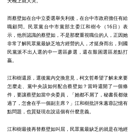
天晚上就大哭。
而蔡壁如在台中立委選舉失利後，在台中市政府擔任有給
職顧問。民眾黨台中市黨部主委江和樹今（16日）表
示，他所認識的蔡壁如，不是那麼重視職位的人，正因她
非常了解民眾黨最缺乏地方經營的人，才挺身而出，到國
民黨派不出人選的中一選區參選，還在艱困選區差點打
贏。
江和樹還原，選後黨內交換意見，柯文哲希望了解未來要
怎麼走、黨中央該如何配合蔡壁如？當時還開了一個條
件，要讓蔡壁如當中央委員，「她都不屑了，秘書長都做
過了，怎會在乎一個副主席？」江和樹批評朱蕙蓉記憶有
點問題，也質疑現在說這個有什麼意義。
江和樹最後再替蔡壁如叫屈，民眾黨最缺乏的就是在地經