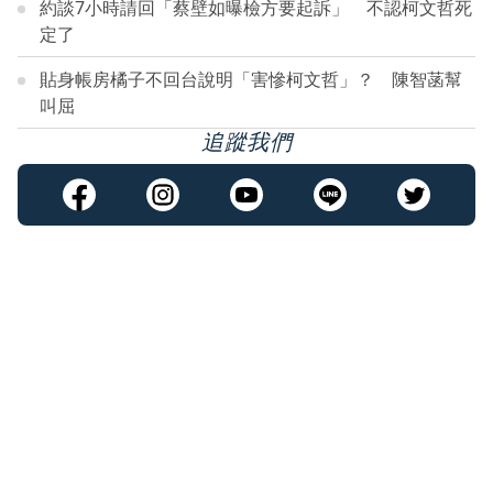
約談7小時請回「蔡壁如曝檢方要起訴」 不認柯文哲死
定了
貼身帳房橘子不回台說明「害慘柯文哲」？ 陳智菡幫
叫屈
追蹤我們