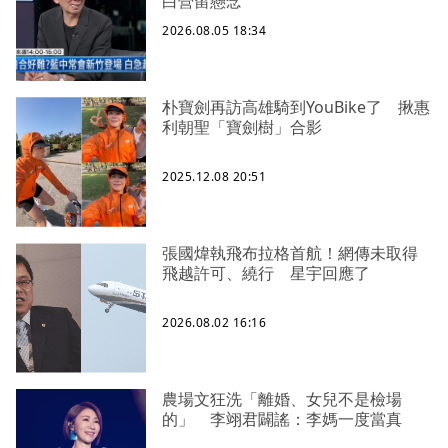
白營留懸念
2026.08.05 18:34
朴寶劍再訪高雄騎到YouBike了 揪惠
利朝聖「寶劍樹」合影
2025.12.08 20:51
張國煒執飛布拉格首航！網傳未取得
飛越許可、繞行 星宇回應了
2026.08.02 16:16
農場文狂洗「離婚、女兒不是檢場
的」 李翊君闢謠：李媽一度當真