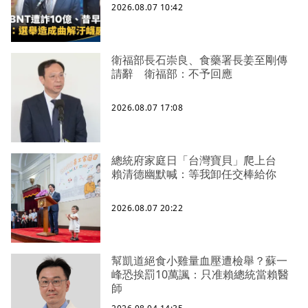
2026.08.07 10:42
衛福部長石崇良、食藥署長姜至剛傳
請辭 衛福部：不予回應
2026.08.07 17:08
總統府家庭日「台灣寶貝」爬上台
賴清德幽默喊：等我卸任交棒給你
2026.08.07 20:22
幫凱道絕食小雞量血壓遭檢舉？蘇一
峰恐挨罰10萬諷：只准賴總統當賴醫
師