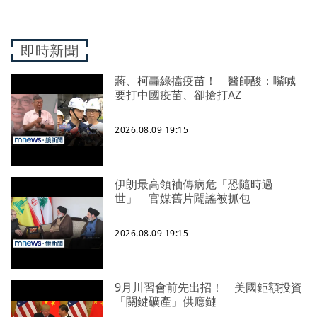
即時新聞
蔣、柯轟綠擋疫苗！ 醫師酸：嘴喊
要打中國疫苗、卻搶打AZ
2026.08.09 19:15
伊朗最高領袖傳病危「恐隨時過
世」 官媒舊片闢謠被抓包
2026.08.09 19:15
9月川習會前先出招！ 美國鉅額投資
「關鍵礦產」供應鏈