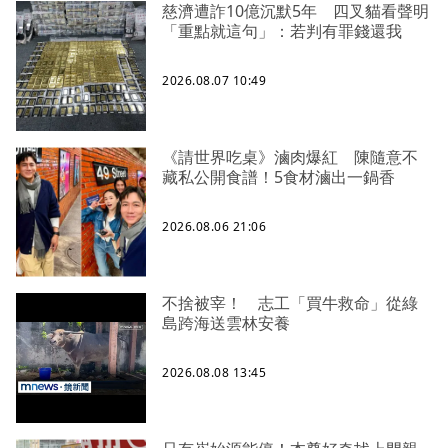
慈濟遭詐10億沉默5年 四叉貓看聲明
「重點就這句」：若判有罪錢還我
2026.08.07 10:49
《請世界吃桌》滷肉爆紅 陳隨意不
藏私公開食譜！5食材滷出一鍋香
2026.08.06 21:06
不捨被宰！ 志工「買牛救命」從綠
島跨海送雲林安養
2026.08.08 13:45