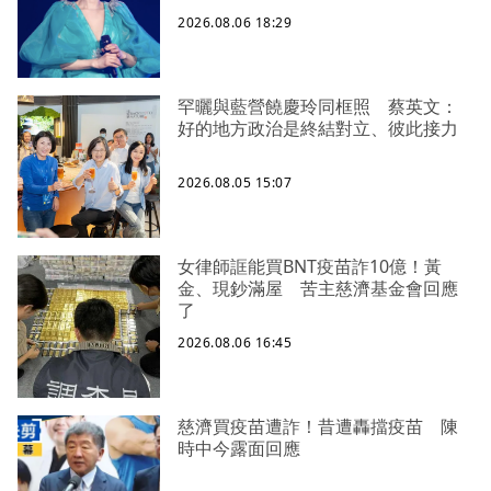
2026.08.06 18:29
罕曬與藍營饒慶玲同框照 蔡英文：
好的地方政治是終結對立、彼此接力
2026.08.05 15:07
女律師誆能買BNT疫苗詐10億！黃
金、現鈔滿屋 苦主慈濟基金會回應
了
2026.08.06 16:45
慈濟買疫苗遭詐！昔遭轟擋疫苗 陳
時中今露面回應