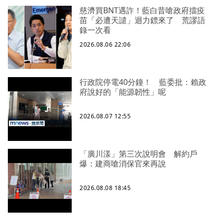
慈濟買BNT遇詐！藍白昔嗆政府擋疫
苗「必遭天譴」迴力鏢來了 荒謬語
錄一次看
2026.08.06 22:06
行政院停電40分鐘！ 藍委批：賴政
府說好的「能源韌性」呢
2026.08.07 12:55
「廣川漾」第三次說明會 解約戶
爆：建商嗆消保官來再說
2026.08.08 18:45